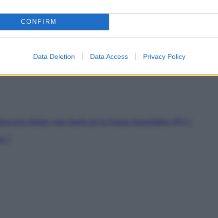
es
CONFIRM
soutien
rs de Jeunes Travailleurs
pour les SDF
Data Deletion
Data Access
Privacy Policy
ion peut réduire votre Impôt sur la Fortune Immobilière (IFI) ?
er ?