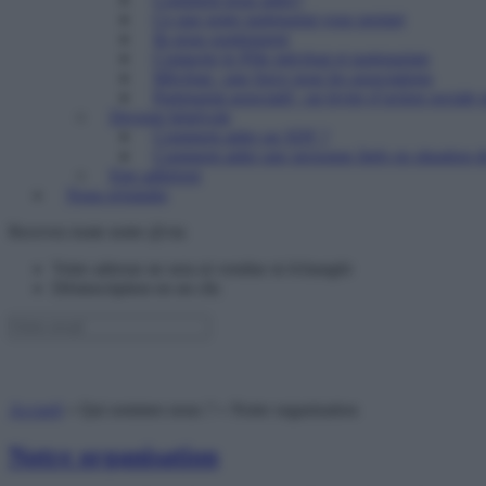
Ce que notre partenariat vous permet
Ils nous soutiennent
Contacter le Pôle mécénat et partenariats
Mécénat : une force pour les associations
Partenariat associatif : un levier d’action sociale 
Devenir bénévole
Comment aider un SDF ?
Comment aider une personne âgée en situation de
Etre adhérent
Nous rejoindre
Recevez toute notre @ctu
Votre adresse ne sera ni vendue ni échangée
Désinscription en un clic
Accueil
»
Qui sommes nous ?
»
Notre organisation
Notre organisation