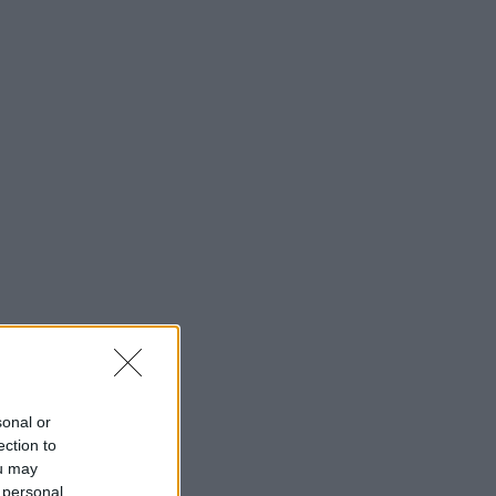
sonal or
ection to
ou may
 personal