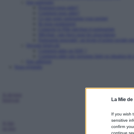
Etre partenaire
Pourquoi nous aider?
Comment nous aider?
Ce que notre partenariat vous permet
Ils nous soutiennent
Contacter le Pôle mécénat et partenariats
Mécénat : une force pour les associations
Partenariat associatif : un levier d’action sociale pu
Devenir bénévole
Comment aider un SDF ?
Comment aider une personne âgée en situation de p
Etre adhérent
Nous rejoindre
Je deviens
La Mie de
bénévole
If you wish 
sensitive in
Je fais
confirm you
un don
continue se