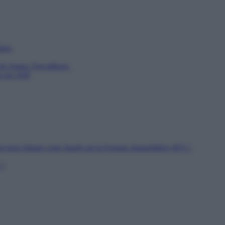
utien
 de Jeunes Travailleurs
ur les SDF
n peut réduire votre Impôt sur la Fortune Immobilière (IFI) ?
 ?