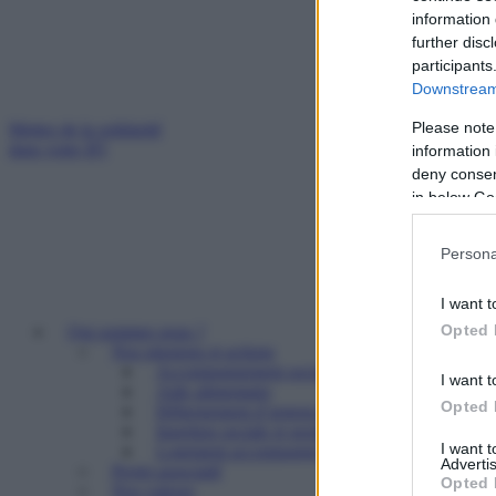
information 
further disc
participants
Downstream 
Please note
Mettez de la solidarité
dans votre IFI
information 
deny consent
in below Go
Persona
I want t
Opted 
Qui sommes nous ?
Nos missions et actions
Accompagnement social
I want t
Aide alimentaire
Opted 
Hébergement d’urgence
Insertion sociale et professionnelle
I want 
Logement accompagné et résidence sociale
Advertis
Projet associatif
Opted 
Nos valeurs