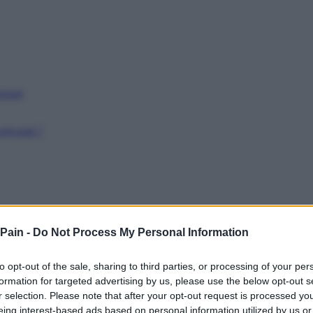
issant
récarité ?
 Pain -
Do Not Process My Personal Information
to opt-out of the sale, sharing to third parties, or processing of your per
formation for targeted advertising by us, please use the below opt-out s
r selection. Please note that after your opt-out request is processed y
eing interest-based ads based on personal information utilized by us or