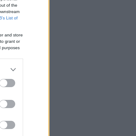
out of the
 downstream
B’s List of
er and store
to grant or
ed purposes