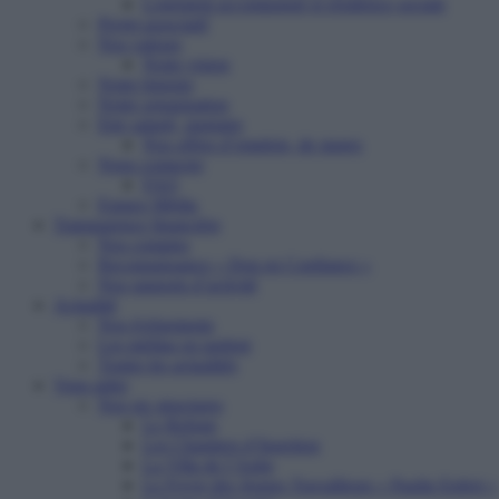
Logement accompagné et résidence sociale
Projet associatif
Nos valeurs
Notre vision
Notre histoire
Notre organisation
Etre salarié, stagiaire
Nos offres d’emplois, de stages
Nous contacter
FAQ
Espace Média
Transparence financière
Nos comptes
Reconnaissance « Don en Confiance »
Nos rapports d’activité
Actualité
Nos événements
Les médias en parlent
Toutes les actualités
Vous aider
Nos six structures
Le Refuge
Les Chantiers d’Insertion
La Villa de l’Aube
Le Foyer des Jeunes Travailleurs « Paulin Enfert »