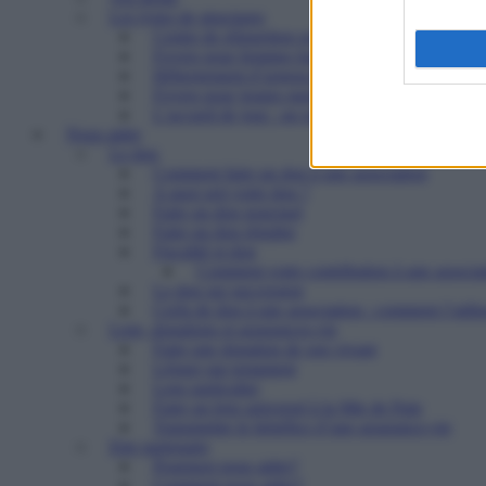
Les types de structures
Centre de réinsertion pour personnes défavorisé
Foyers pour femmes battues : trouver refuge et 
Hébergement d’urgence : le 115
Foyers pour jeunes majeurs en difficulté et Foye
L’accueil de jour : un point d’ancrage essentiel 
Nous aider
Le don
Comment faire un don à une association
A quoi sert votre don ?
Faire un don ponctuel
Faire un don régulier
Fiscalité et don
Comment votre contribution à une associat
Le don sur succession
Cerfa de don à une association : comment l’utilis
Legs, donations et assurances-vie
Faire une donation de son vivant
Léguer par testament
Legs particulier
Faire un legs universel à la Mie de Pain
Transmettre le bénéfice d’une assurance-vie
Etre partenaire
Pourquoi nous aider?
Comment nous aider?