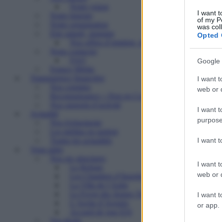
Notre vision
I want t
Notre histoire
of my P
Notre organisation
was col
Etre salarié, stagiaire
Opted 
Nos offres d’emplois, de stages
Nous contacter
FAQ
Google 
Espace Média
Transparence financière
I want t
Nos comptes
web or d
Reconnaissance « Don en Confiance »
Nos rapports d’activité
I want t
Actualité
purpose
Nos événements
Les médias en parlent
I want 
Toutes les actualités
Vous aider
Nos six structures
I want t
Le Refuge
web or d
Les Chantiers d’Insertion
La Villa de l’Aube
Le Foyer des Jeunes Travailleurs « Paulin Enfert
I want t
L’Arche d’Avenirs
or app.
Accueil de jour ESI
Vos droits