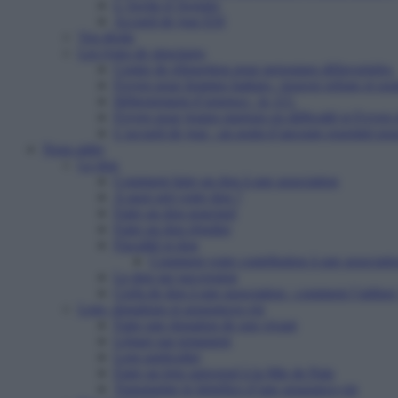
L’Arche d’Avenirs
Accueil de jour ESI
Vos droits
Les types de structures
Centre de réinsertion pour personnes défavorisées
Foyers pour femmes battues : trouver refuge et so
Hébergement d’urgence : le 115
Foyers pour jeunes majeurs en difficulté et Foyers
L’accueil de jour : un point d’ancrage essentiel po
Nous aider
Le don
Comment faire un don à une association
A quoi sert votre don ?
Faire un don ponctuel
Faire un don régulier
Fiscalité et don
Comment votre contribution à une associatio
Le don sur succession
Cerfa de don à une association : comment l’utiliser
Legs, donations et assurances-vie
Faire une donation de son vivant
Léguer par testament
Legs particulier
Faire un legs universel à la Mie de Pain
Transmettre le bénéfice d’une assurance-vie