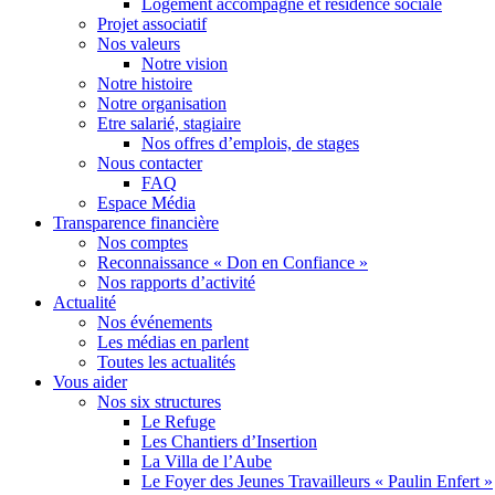
Logement accompagné et résidence sociale
Projet associatif
Nos valeurs
Notre vision
Notre histoire
Notre organisation
Etre salarié, stagiaire
Nos offres d’emplois, de stages
Nous contacter
FAQ
Espace Média
Transparence financière
Nos comptes
Reconnaissance « Don en Confiance »
Nos rapports d’activité
Actualité
Nos événements
Les médias en parlent
Toutes les actualités
Vous aider
Nos six structures
Le Refuge
Les Chantiers d’Insertion
La Villa de l’Aube
Le Foyer des Jeunes Travailleurs « Paulin Enfert »