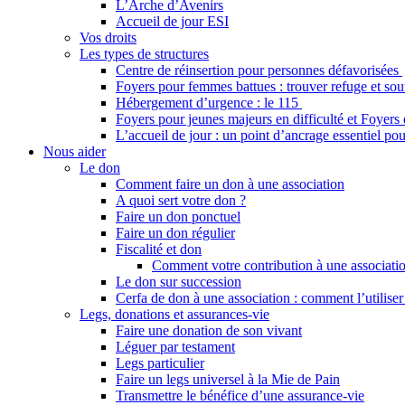
L’Arche d’Avenirs
Accueil de jour ESI
Vos droits
Les types de structures
Centre de réinsertion pour personnes défavorisées
Foyers pour femmes battues : trouver refuge et so
Hébergement d’urgence : le 115
Foyers pour jeunes majeurs en difficulté et Foyers
L’accueil de jour : un point d’ancrage essentiel po
Nous aider
Le don
Comment faire un don à une association
A quoi sert votre don ?
Faire un don ponctuel
Faire un don régulier
Fiscalité et don
Comment votre contribution à une associatio
Le don sur succession
Cerfa de don à une association : comment l’utiliser
Legs, donations et assurances-vie
Faire une donation de son vivant
Léguer par testament
Legs particulier
Faire un legs universel à la Mie de Pain
Transmettre le bénéfice d’une assurance-vie