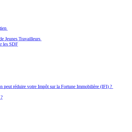
utien
 de Jeunes Travailleurs
ur les SDF
n peut réduire votre Impôt sur la Fortune Immobilière (IFI) ?
 ?