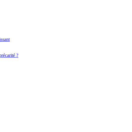
issant
récarité ?