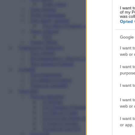
Notre vision
I want t
Notre histoire
of my P
Notre organisation
was col
Etre salarié, stagiaire
Opted 
Nos offres d’emplois, de stages
Nous contacter
FAQ
Google 
Espace Média
Transparence financière
I want t
Nos comptes
web or d
Reconnaissance « Don en Confiance »
Nos rapports d’activité
I want t
Actualité
purpose
Nos événements
Les médias en parlent
I want 
Toutes les actualités
Vous aider
Nos six structures
I want t
Le Refuge
web or d
Les Chantiers d’Insertion
La Villa de l’Aube
Le Foyer des Jeunes Travailleurs « Paulin Enfert
I want t
L’Arche d’Avenirs
or app.
Accueil de jour ESI
Vos droits