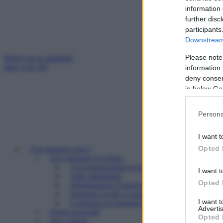
information 
further disc
participants
Downstream 
Please note
Mettez de la solidarité
dans votre IFI
information 
deny consent
in below Go
Persona
I want t
Opted 
Qui sommes nous ?
Nos missions et actions
Accompagnement social
I want t
Aide alimentaire
Opted 
Hébergement d’urgence
Insertion sociale et professionnelle
I want 
Logement accompagné et résidence sociale
Advertis
Projet associatif
Opted 
Nos valeurs