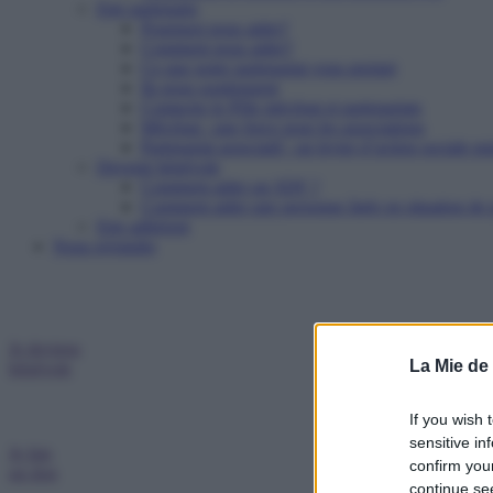
Etre partenaire
Pourquoi nous aider?
Comment nous aider?
Ce que notre partenariat vous permet
Ils nous soutiennent
Contacter le Pôle mécénat et partenariats
Mécénat : une force pour les associations
Partenariat associatif : un levier d’action sociale pu
Devenir bénévole
Comment aider un SDF ?
Comment aider une personne âgée en situation de p
Etre adhérent
Nous rejoindre
Je deviens
La Mie de
bénévole
If you wish 
sensitive in
Je fais
confirm you
un don
continue se