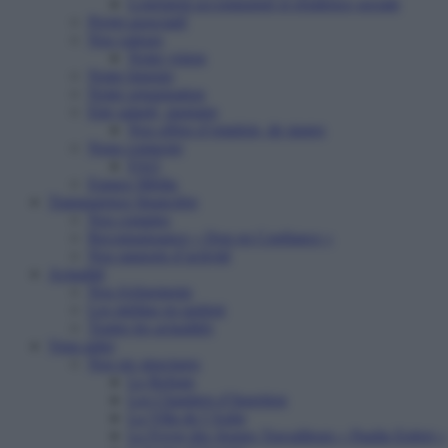
Logement accompagné et résidence sociale
Projet associatif
Nos valeurs
Notre vision
Notre histoire
Notre organisation
Etre salarié, stagiaire
Nos offres d’emplois, de stages
Nous contacter
FAQ
Espace Média
Transparence financière
Nos comptes
Reconnaissance « Don en Confiance »
Nos rapports d’activité
Actualité
Nos événements
Les médias en parlent
Toutes les actualités
Vous aider
Nos six structures
Le Refuge
Les Chantiers d’Insertion
La Villa de l’Aube
Le Foyer des Jeunes Travailleurs « Paulin Enfert »