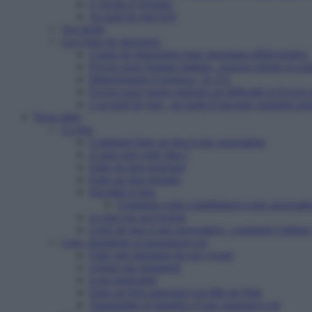
L’Arche d’Avenirs
Accueil de jour ESI
Vos droits
Les types de structures
Centre de réinsertion pour personnes défavorisées
Foyers pour femmes battues : trouver refuge et so
Hébergement d’urgence : le 115
Foyers pour jeunes majeurs en difficulté et Foyers
L’accueil de jour : un point d’ancrage essentiel po
Nous aider
Le don
Comment faire un don à une association
A quoi sert votre don ?
Faire un don ponctuel
Faire un don régulier
Fiscalité et don
Comment votre contribution à une associatio
Le don sur succession
Cerfa de don à une association : comment l’utiliser
Legs, donations et assurances-vie
Faire une donation de son vivant
Léguer par testament
Legs particulier
Faire un legs universel à la Mie de Pain
Transmettre le bénéfice d’une assurance-vie