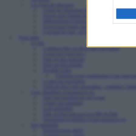
Les types de structures
Centre de réinsertion pour personnes défavorisé
Foyers pour femmes battues : trouver refuge et 
Hébergement d’urgence : le 115
Foyers pour jeunes majeurs en difficulté et Foye
L’accueil de jour : un point d’ancrage essentiel 
Nous aider
Le don
Comment faire un don à une association
A quoi sert votre don ?
Faire un don ponctuel
Faire un don régulier
Fiscalité et don
Comment votre contribution à une associat
Le don sur succession
Cerfa de don à une association : comment l’utilis
Legs, donations et assurances-vie
Faire une donation de son vivant
Léguer par testament
Legs particulier
Faire un legs universel à la Mie de Pain
Transmettre le bénéfice d’une assurance-vie
Etre partenaire
Pourquoi nous aider?
Comment nous aider?