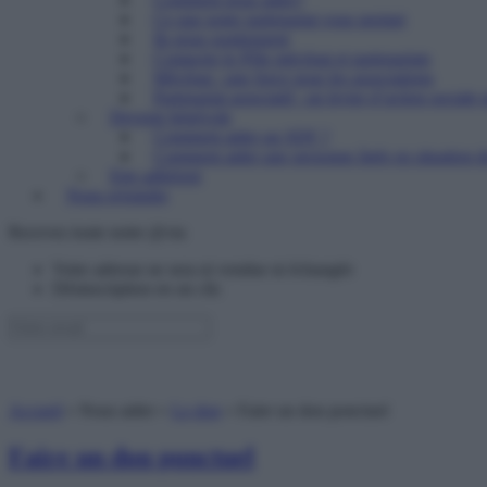
Ce que notre partenariat vous permet
Ils nous soutiennent
Contacter le Pôle mécénat et partenariats
Mécénat : une force pour les associations
Partenariat associatif : un levier d’action sociale 
Devenir bénévole
Comment aider un SDF ?
Comment aider une personne âgée en situation de
Etre adhérent
Nous rejoindre
Recevez toute notre @ctu
Votre adresse ne sera ni vendue ni échangée
Désinscription en un clic
Accueil
»
Nous aider
»
Le don
»
Faire un don ponctuel
Faire un don ponctuel