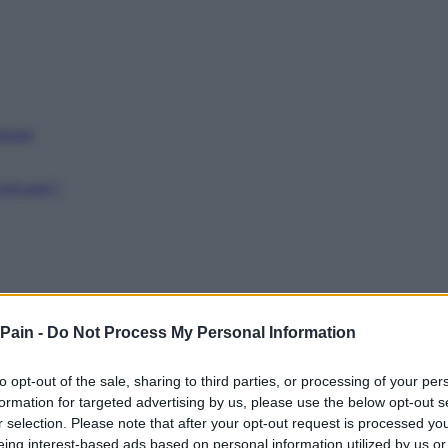
issant
récarité ?
 Pain -
Do Not Process My Personal Information
to opt-out of the sale, sharing to third parties, or processing of your per
formation for targeted advertising by us, please use the below opt-out s
r selection. Please note that after your opt-out request is processed y
eing interest-based ads based on personal information utilized by us or