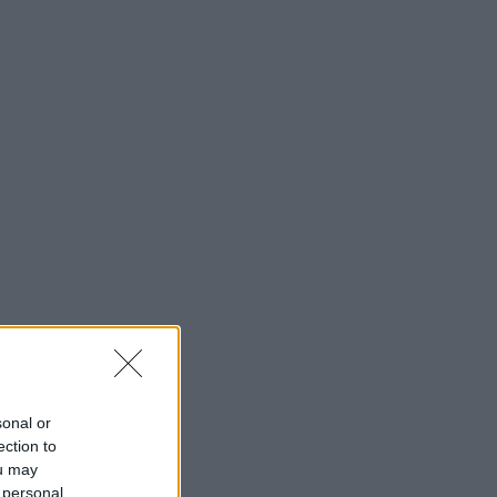
sonal or
ection to
ou may
 personal