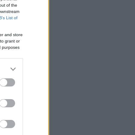
out of the
 downstream
B’s List of
er and store
to grant or
ed purposes