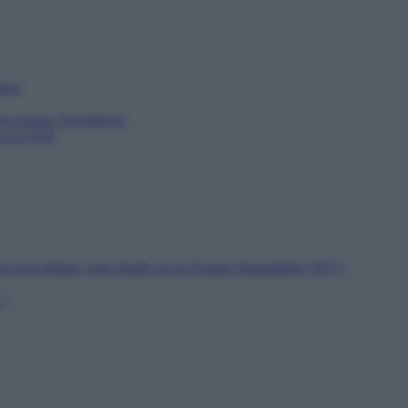
utien
 de Jeunes Travailleurs
ur les SDF
n peut réduire votre Impôt sur la Fortune Immobilière (IFI) ?
 ?