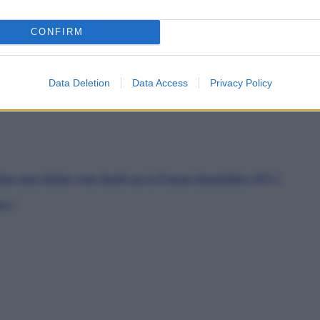
es
CONFIRM
soutien
rs de Jeunes Travailleurs
pour les SDF
Data Deletion
Data Access
Privacy Policy
ion peut réduire votre Impôt sur la Fortune Immobilière (IFI) ?
er ?