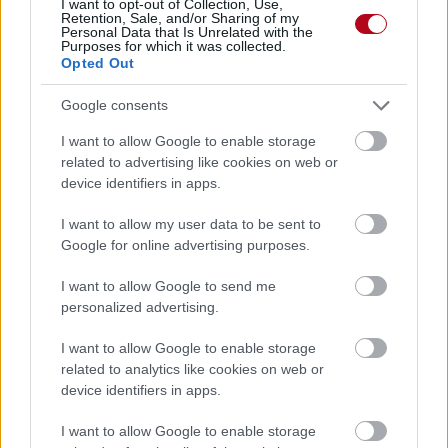
I want to opt-out of Collection, Use,
Retention, Sale, and/or Sharing of my
Personal Data that Is Unrelated with the
Purposes for which it was collected.
Opted Out
Google consents
I want to allow Google to enable storage
related to advertising like cookies on web or
device identifiers in apps.
I want to allow my user data to be sent to
Google for online advertising purposes.
I want to allow Google to send me
personalized advertising.
I want to allow Google to enable storage
related to analytics like cookies on web or
device identifiers in apps.
I want to allow Google to enable storage