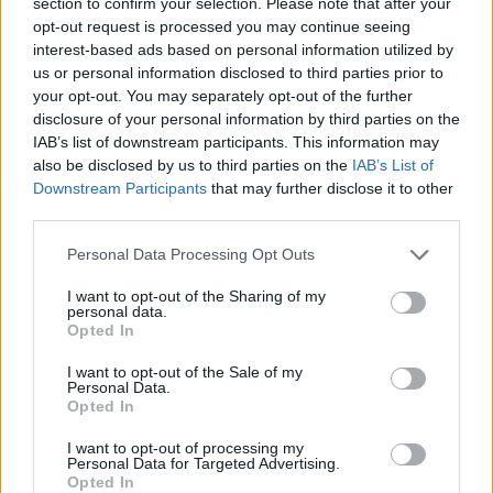
Devenir bénévole
section to confirm your selection. Please note that after your
Comment aider un SDF ?
opt-out request is processed you may continue seeing
Comment aider une personne âgée en situation
interest-based ads based on personal information utilized by
de précarité ?
us or personal information disclosed to third parties prior to
Etre adhérent
your opt-out. You may separately opt-out of the further
Nous rejoindre
disclosure of your personal information by third parties on the
Recevez toute notre @ctu
IAB’s list of downstream participants. This information may
also be disclosed by us to third parties on the
IAB’s List of
Votre adresse ne sera ni vendue ni échangée
Downstream Participants
that may further disclose it to other
Désinscription en un clic
third parties.
Please note that this website/app uses one or more Google
Personal Data Processing Opt Outs
services and may gather and store information including but
not limited to your visit or usage behaviour. You may click to
I want to opt-out of the Sharing of my
personal data.
Accueil
»
Qui sommes nous ?
»
Nous contacter
grant or deny consent to Google and its third-party tags to
Opted In
use your data for below specified purposes in below Google
Nous contacter
consent section.
I want to opt-out of the Sale of my
Personal Data.
Opted In
Association La Mie de Pain
I want to opt-out of processing my
Siège social
Personal Data for Targeted Advertising.
Opted In
18 rue Charles Fourier, 75013 Paris