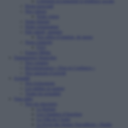
Logement accompagné et résidence sociale
Projet associatif
Nos valeurs
Notre vision
Notre histoire
Notre organisation
Etre salarié, stagiaire
Nos offres d’emplois, de stages
Nous contacter
FAQ
Espace Média
Transparence financière
Nos comptes
Reconnaissance « Don en Confiance »
Nos rapports d’activité
Actualité
Nos événements
Les médias en parlent
Toutes les actualités
Vous aider
Nos six structures
Le Refuge
Les Chantiers d’Insertion
La Villa de l’Aube
Le Foyer des Jeunes Travailleurs « Paulin