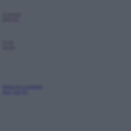
Je deviens
bénévole
Je fais
un don
Mettez de la solidarité
dans votre IFI