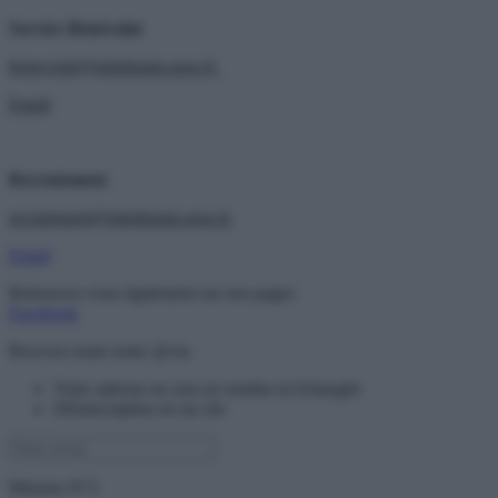
Service Bénévolat
benevolat@miedepain.asso.fr
Email
Recrutement
recrutement@miedepain.asso.fr
Email
Retrouvez-vous également sur nos pages
Facebook
Recevez toute notre @ctu
Votre adresse ne sera ni vendue ni échangée
Désinscription en un clic
Mission N°2