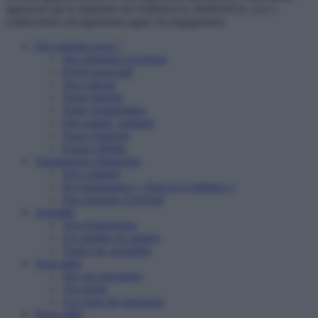
approuvé par le ministère de l’intérieur le 24/09/2015). Les 2
codirecteurs ont également signé cet engagement.
Qui sommes nous ?
Nos missions et actions
Projet associatif
Nos valeurs
Notre histoire
Notre organisation
Etre salarié, stagiaire
Nous contacter
Espace Média
Transparence financière
Nos comptes
Reconnaissance « Don en Confiance »
Nos rapports d’activité
Actualité
Nos événements
Les médias en parlent
Toutes les actualités
Vous aider
Nos six structures
Vos droits
Les types de structures
Nous aider