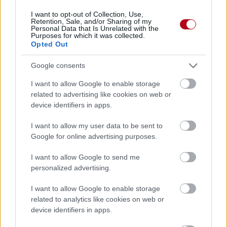
I want to opt-out of Collection, Use,
Tél : 01 83 97 47 16
Retention, Sale, and/or Sharing of my
Personal Data that Is Unrelated with the
Email
Purposes for which it was collected.
Opted Out
Google consents
Nos structures
I want to allow Google to enable storage
Le Refuge,
Centre d’Hébergement d’Urgence
related to advertising like cookies on web or
device identifiers in apps.
22, rue Charles Fourier, 75013
Paris
I want to allow my user data to be sent to
Tél : 01 85 56 17 95 ou 01 45 89 84 30
Google for online advertising purposes.
Fax : 01 76 53 55 53
I want to allow Google to send me
personalized advertising.
Le pôle Insertion par l’activité économique
I want to allow Google to enable storage
22 rue Charles Fourier, 75013 Paris
related to analytics like cookies on web or
device identifiers in apps.
Tél : 01 85 56 17 89