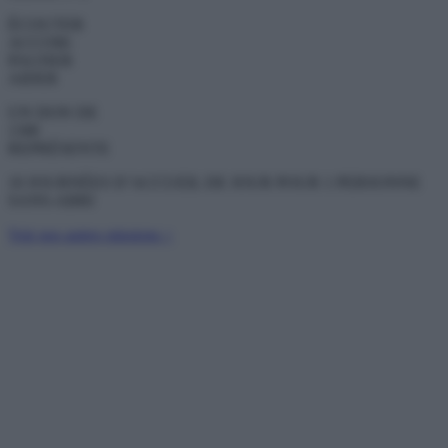
ÉCOUTER
ACCOM-
PAGNER
AIDER
UN DON DE
130€
REPRÉSENTE
10 JOURNÉES D’ACCUEIL DE JOUR POUR 1 PERSONNE
SANS-ABRI
Voir nos autres missions >