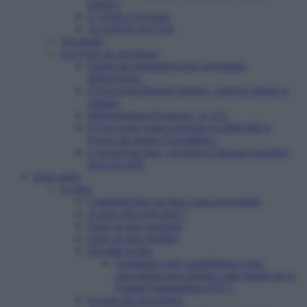
Enfert »
L’Arche d’Avenirs
Accueil de jour ESI
Vos droits
Les types de structures
Centre de réinsertion pour personnes
défavorisées
Foyers pour femmes battues : trouver refuge et
soutien
Hébergement d’urgence : le 115
Foyers pour jeunes majeurs en difficulté et
Foyers de Jeunes Travailleurs
L’accueil de jour : un point d’ancrage essentiel
pour les SDF
Nous aider
Le don
Comment faire un don à une association
A quoi sert votre don ?
Faire un don ponctuel
Faire un don régulier
Fiscalité et don
Comment votre contribution à une
association peut réduire votre Impôt sur la
Fortune Immobilière (IFI) ?
Le don sur succession