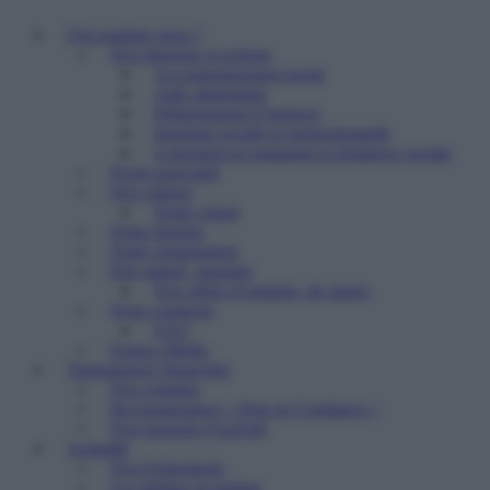
Qui sommes nous ?
Nos missions et actions
Accompagnement social
Aide alimentaire
Hébergement d’urgence
Insertion sociale et professionnelle
Logement accompagné et résidence sociale
Projet associatif
Nos valeurs
Notre vision
Notre histoire
Notre organisation
Etre salarié, stagiaire
Nos offres d’emplois, de stages
Nous contacter
FAQ
Espace Média
Transparence financière
Nos comptes
Reconnaissance « Don en Confiance »
Nos rapports d’activité
Actualité
Nos événements
Les médias en parlent