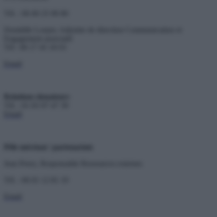
Tél. : 06 60 25 90 80
Domitille Loeper, Adjointe de direction Communication et
Engagement associatif
Tél : 06 17 45 18 03
Email
Relations donateurs
Tél. : 01 83 97 47 39
Email
Pôle mécénat / partenariats
Jean Perez, Responsable Ressources externes
Tél. : 06 01 12 81 19
Email