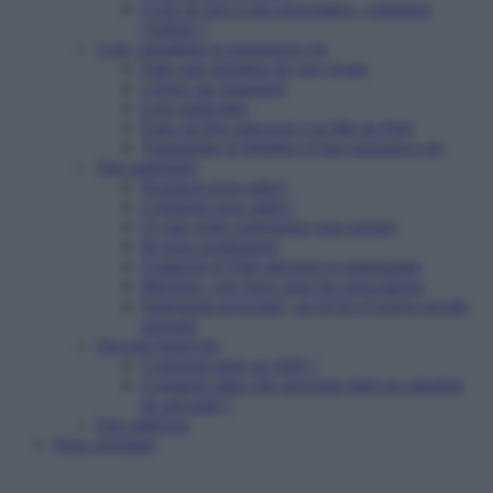
Cerfa de don à une association : comment
l’utiliser ?
Legs, donations et assurances-vie
Faire une donation de son vivant
Léguer par testament
Legs particulier
Faire un legs universel à la Mie de Pain
Transmettre le bénéfice d’une assurance-vie
Etre partenaire
Pourquoi nous aider?
Comment nous aider?
Ce que notre partenariat vous permet
Ils nous soutiennent
Contacter le Pôle mécénat et partenariats
Mécénat : une force pour les associations
Partenariat associatif : un levier d’action sociale
puissant
Devenir bénévole
Comment aider un SDF ?
Comment aider une personne âgée en situation
de précarité ?
Etre adhérent
Nous rejoindre