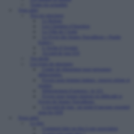
Toutes les actualités
Vous aider
Nos six structures
Le Refuge
Les Chantiers d’Insertion
La Villa de l’Aube
Le Foyer des Jeunes Travailleurs « Paulin
Enfert »
L’Arche d’Avenirs
Accueil de jour ESI
Vos droits
Les types de structures
Centre de réinsertion pour personnes
défavorisées
Foyers pour femmes battues : trouver refuge et
soutien
Hébergement d’urgence : le 115
Foyers pour jeunes majeurs en difficulté et
Foyers de Jeunes Travailleurs
L’accueil de jour : un point d’ancrage essentiel
pour les SDF
Nous aider
Le don
Comment faire un don à une association
A quoi sert votre don ?