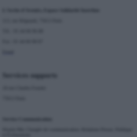
L’Arche d’Avenirs, Espace Solidarité Insertion
113, rue Régnault, 75013 Paris
Tél. : 01 44 06 96 88
Fax : 01 44 06 98 87
Email
Services supports
18 rue Charles Fourier
75013 Paris
Service Communication
Heuria Mir, Chargée de communication, Relations Presse, Publique
et Événements