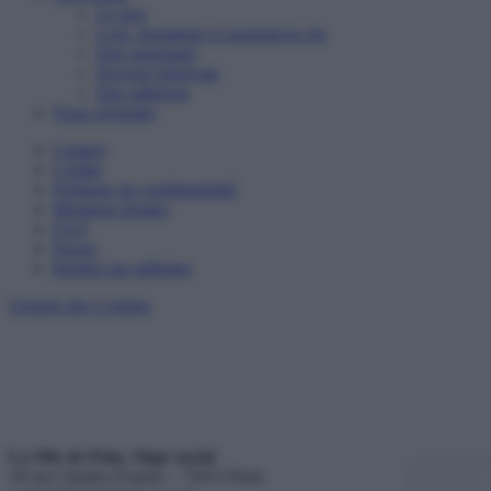
Le don
Legs, donations et assurances-vie
Etre partenaire
Devenir bénévole
Etre adhérent
Nous rejoindre
Contact
Crédits
Politique de confidentialité
Mentions légales
FAQ
Presse
Réalisé par adfinitas
Gestion des Cookies
La Mie de Pain, Siège social
18 rue Charles Fourier – 75013 Paris