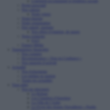
Logement accompagné et résidence sociale
Projet associatif
Nos valeurs
Notre vision
Notre histoire
Notre organisation
Etre salarié, stagiaire
Nos offres d’emplois, de stages
Nous contacter
FAQ
Espace Média
Transparence financière
Nos comptes
Reconnaissance « Don en Confiance »
Nos rapports d’activité
Actualité
Nos événements
Les médias en parlent
Toutes les actualités
Vous aider
Nos six structures
Le Refuge
Les Chantiers d’Insertion
La Villa de l’Aube
Le Foyer des Jeunes Travailleurs « Paulin