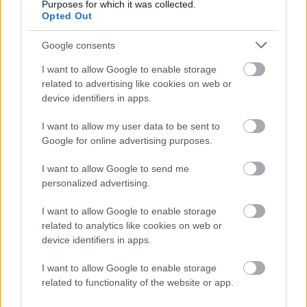
Purposes for which it was collected.
s’agit d’un projet d’envergure destiné à améliorer le quotidien des
Opted Out
personnes en grande précarité. Un concept innovant et adapté aux
évolutions de la précarité et aux besoins des personnes en difficulté.
Le nouveau site Charles Fourier est à l’image de l’évolution de
Google consents
l’association : appuyée sur ses fondations, forte de son expérience,
elle se projette dans l’avenir.
I want to allow Google to enable storage
related to advertising like cookies on web or
device identifiers in apps.
I want to allow my user data to be sent to
Google for online advertising purposes.
I want to allow Google to send me
personalized advertising.
La Mie de Pain a toujours su évoluer et s’adapter aux changements
de la société, aux mutations de la précarité et aux transformations
I want to allow Google to enable storage
des besoins des personnes aidées. C’est d’ailleurs grâce à cette
related to analytics like cookies on web or
capacité d’évolution que notre association existe depuis plus de 125
device identifiers in apps.
ans.
I want to allow Google to enable storage
related to functionality of the website or app.
Le développement de l’association se dessine avec la volonté
d’améliorer sans cesse la qualité de
l’accompagnement des