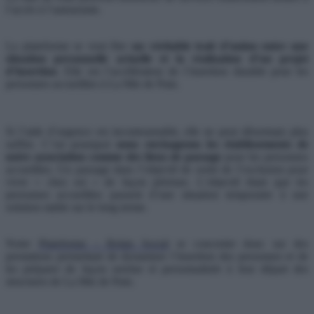
l’accès à l’autonomie.
La plateforme se veut être
un véritable trait d’union entre une
situation personnelle actuelle et la réalisation d’un projet
d’insertion
. Elle est l’accélérateur de l’insertion durable pour les
personnes accueillies à La Mie de Pain.
Si l’aide d’urgence est incontournable, elle ne peut désormais plus
suffire. C’est pourquoi
nous envisageons les établissements de
notre association comme des lieux de passage
pour les personnes
accueillies. Un passage dans l’objectif de sortir de l’exclusion pour
vivre « chez soi » de façon pérenne. L’objectif étant que les
personnes accueillies passent d’une situation temporaire à une
solution stable sur le long terme.
Notre
Plateforme – Relais Social
se concentre donc sur des
prestations permettant de dynamiser l’insertion des personnes et de
les préparer de façon sereine et personnalisée à leur départ des
structures de La Mie de Pain.