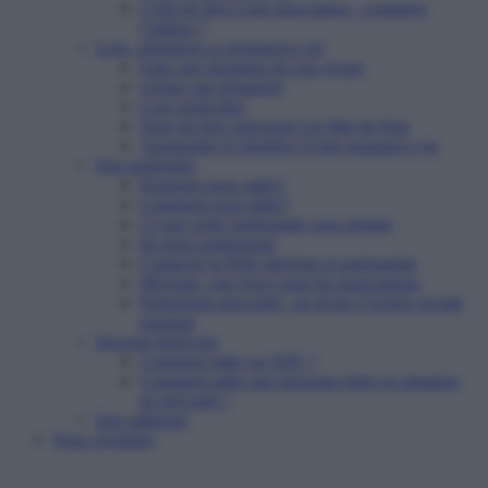
Cerfa de don à une association : comment
l’utiliser ?
Legs, donations et assurances-vie
Faire une donation de son vivant
Léguer par testament
Legs particulier
Faire un legs universel à la Mie de Pain
Transmettre le bénéfice d’une assurance-vie
Etre partenaire
Pourquoi nous aider?
Comment nous aider?
Ce que notre partenariat vous permet
Ils nous soutiennent
Contacter le Pôle mécénat et partenariats
Mécénat : une force pour les associations
Partenariat associatif : un levier d’action sociale
puissant
Devenir bénévole
Comment aider un SDF ?
Comment aider une personne âgée en situation
de précarité ?
Etre adhérent
Nous rejoindre