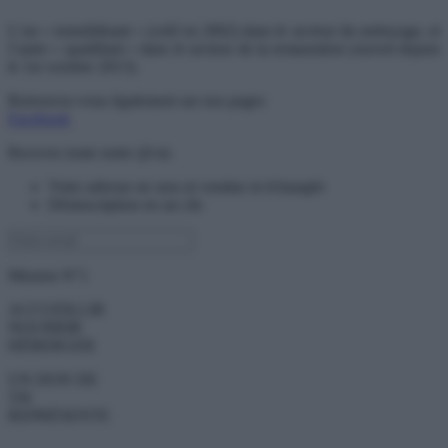
L’un « remobilisant » (créé en 2002) dans le secteur du nettoyage, et
l’autre « qualifiant » dans le secteur de la restauration (ouvert depuis
le 1er octobre 2013).
Retrouvez-vous également sur nos pages
Facebook
Recevez toute notre @ctu
Votre adresse ne sera ni vendue ni échangée
Désinscription en un clic
Mission N°1
ACCUEILLIR
NOURRIR
HÉBERGER
UN DON DE
55€
REPRÉSENTE