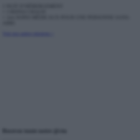
1 NUIT D’HÉBERGEMENT
+ 3 REPAS CHAUD
+ 1ers SOINS MÉDICAUX POUR UNE PERSONNE SANS-
ABRI
Voir nos autres missions >
Recevez toute notre @ctu