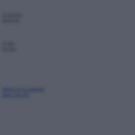
Je deviens
bénévole
Je fais
un don
Mettez de la solidarité
dans votre IFI