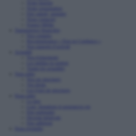
Notre histoire
Notre organisation
Etre salarié, stagiaire
Nous contacter
Espace Média
Transparence financière
Nos comptes
Reconnaissance « Don en Confiance »
Nos rapports d’activité
Actualité
Nos événements
Les médias en parlent
Toutes les actualités
Vous aider
Nos six structures
Vos droits
Les types de structures
Nous aider
Le don
Legs, donations et assurances-vie
Etre partenaire
Devenir bénévole
Etre adhérent
Nous rejoindre