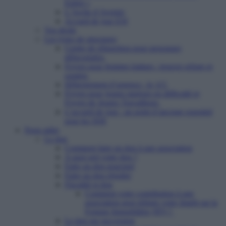
Enfert »
L’Arche d’Avenirs
Accueil de jour ESI
Vos droits
Les types de structures
Centre de réinsertion pour personnes
défavorisées
Foyers pour femmes battues : trouver refuge et
soutien
Hébergement d’urgence : le 115
Foyers pour jeunes majeurs en difficulté et
Foyers de Jeunes Travailleurs
L’accueil de jour : un point d’ancrage essentiel
pour les SDF
Nous aider
Le don
Comment faire un don à une association
A quoi sert votre don ?
Faire un don ponctuel
Faire un don régulier
Fiscalité et don
Comment votre contribution à une
association peut réduire votre Impôt sur la
Fortune Immobilière (IFI) ?
Le don sur succession