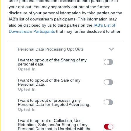
Devenir bénévole
us or personal information disclosed to third parties prior to
Comment aider un SDF ?
your opt-out. You may separately opt-out of the further
Comment aider une personne âgée en situation
disclosure of your personal information by third parties on the
de précarité ?
IAB’s list of downstream participants. This information may
Etre adhérent
also be disclosed by us to third parties on the
IAB’s List of
Nous rejoindre
Downstream Participants
that may further disclose it to other
Recevez toute notre @ctu
third parties.
Votre adresse ne sera ni vendue ni échangée
Please note that this website/app uses one or more Google
Personal Data Processing Opt Outs
Désinscription en un clic
services and may gather and store information including but
not limited to your visit or usage behaviour. You may click to
I want to opt-out of the Sharing of my
personal data.
grant or deny consent to Google and its third-party tags to
Opted In
use your data for below specified purposes in below Google
consent section.
I want to opt-out of the Sale of my
Personal Data.
Accueil
»
Qui sommes nous ?
»
Nos valeurs
»
L’accès à
Opted In
l’autonomie et l’insertion durable au cœur de nos préoccupations
I want to opt-out of processing my
L’accès à l’autonomie et l’insertion
Personal Data for Targeted Advertising.
durable au cœur de nos préoccupations
Opted In
I want to opt-out of Collection, Use,
Début 2014, l’association a intégré un nouvel ensemble immobilier
Retention, Sale, and/or Sharing of my
situé rue Charles Fourier, terrain historique de La Mie de Pain. Il
Personal Data that Is Unrelated with the