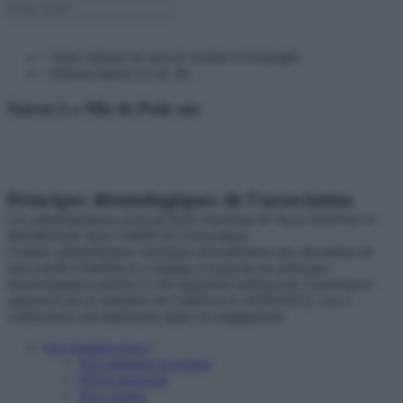
› Votre adresse ne sera ni vendue ni échangée
› Désinscription en un clic
Suivez La Mie de Pain sur
Principes déontologiques de l’association
Les administrateurs exercent leurs fonctions de façon bénévole et
désintéressée dans l’intérêt de l’association.
Chaque administrateur renseigne annuellement une attestation de
non-conflit d’intérêts et s’engage à respecter les principes
déontologiques (article I.2 du règlement intérieur de l’association
approuvé par le ministère de l’intérieur le 24/09/2015). Les 2
codirecteurs ont également signé cet engagement.
Qui sommes nous ?
Nos missions et actions
Projet associatif
Nos valeurs