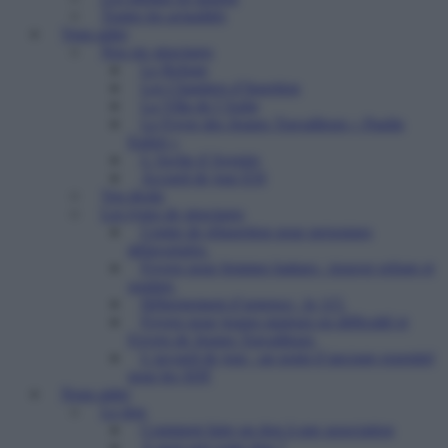
Toutes les actualités
Vous aider
Nos six structures
Le Refuge
Les Chantiers d’Insertion
La Villa de l’Aube
Le Foyer des Jeunes Travailleurs « Paulin
Enfert »
L’Arche d’Avenirs
Accueil de jour ESI
Vos droits
Les types de structures
Centre de réinsertion pour personnes
défavorisées
Foyers pour femmes battues : trouver refuge et
soutien
Hébergement d’urgence : le 115
Foyers pour jeunes majeurs en difficulté et
Foyers de Jeunes Travailleurs
L’accueil de jour : un point d’ancrage essentiel
pour les SDF
Nous aider
Le don
Comment faire un don à une association
A quoi sert votre don ?