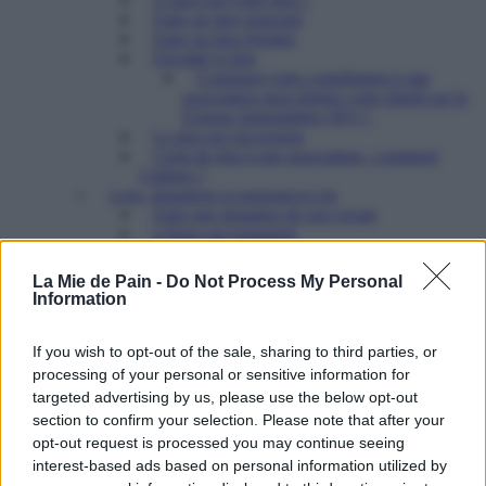
Faire un don ponctuel
Faire un don régulier
Fiscalité et don
Comment votre contribution à une
association peut réduire votre Impôt sur la
Fortune Immobilière (IFI) ?
Le don sur succession
Cerfa de don à une association : comment
l’utiliser ?
Legs, donations et assurances-vie
Faire une donation de son vivant
Léguer par testament
Legs particulier
Faire un legs universel à la Mie de Pain
La Mie de Pain -
Do Not Process My Personal
Transmettre le bénéfice d’une assurance-vie
Information
Etre partenaire
Pourquoi nous aider?
Comment nous aider?
If you wish to opt-out of the sale, sharing to third parties, or
Ce que notre partenariat vous permet
processing of your personal or sensitive information for
Ils nous soutiennent
targeted advertising by us, please use the below opt-out
Contacter le Pôle mécénat et partenariats
section to confirm your selection. Please note that after your
Mécénat : une force pour les associations
opt-out request is processed you may continue seeing
Partenariat associatif : un levier d’action sociale
interest-based ads based on personal information utilized by
puissant