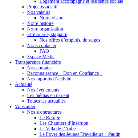
Logement accompagné et résidence sociale
Projet associatif
Nos valeurs
Notre vision
Notre histoire
Notre organisation
Etre salarié, stagiaire
Nos offres d’emplois, de stages
Nous contacter
FAQ
Espace Média
Transparence financière
Nos comptes
Reconnaissance « Don en Confiance »
Nos rapports d’activité
Actualité
Nos événements
Les médias en parlent
Toutes les actualités
Vous aider
Nos six structures
Le Refuge
Les Chantiers d’Insertion
La Villa de l’Aube
Le Foyer des Jeunes Travailleurs « Paulin