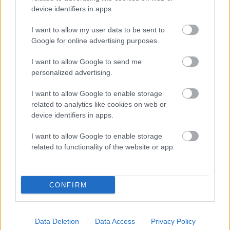
témoignent de leur engagement en tant que bénévoles à La Villa de
device identifiers in apps.
l’Aube.
Cette pension de famille et résidence sociale accueille 45 personnes
I want to allow my user data to be sent to
en logements individuels et leur fournit un accompagnement socio-
professionnel vers une insertion durable et réussie.
Google for online advertising purposes.
I want to allow Google to send me
personalized advertising.
I want to allow Google to enable storage
related to analytics like cookies on web or
device identifiers in apps.
I want to allow Google to enable storage
related to functionality of the website or app.
CONFIRM
Retrouvez-vous également sur nos pages
Facebook
Data Deletion
Data Access
Privacy Policy