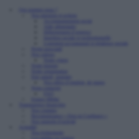
Qui sommes nous ?
Nos missions et actions
Accompagnement social
Aide alimentaire
Hébergement d’urgence
Insertion sociale et professionnelle
Logement accompagné et résidence sociale
Projet associatif
Nos valeurs
Notre vision
Notre histoire
Notre organisation
Etre salarié, stagiaire
Nos offres d’emplois, de stages
Nous contacter
FAQ
Espace Média
Transparence financière
Nos comptes
Reconnaissance « Don en Confiance »
Nos rapports d’activité
Actualité
Nos événements
Les médias en parlent