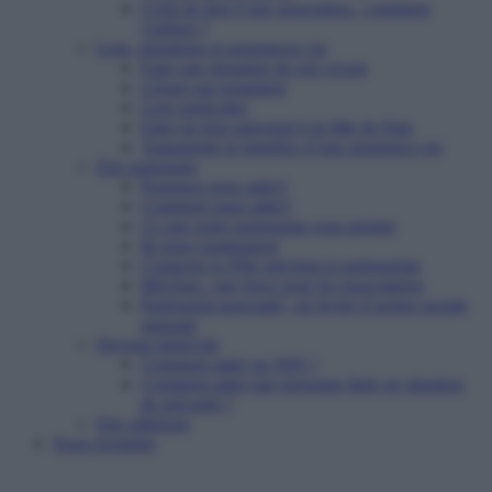
Cerfa de don à une association : comment
l’utiliser ?
Legs, donations et assurances-vie
Faire une donation de son vivant
Léguer par testament
Legs particulier
Faire un legs universel à la Mie de Pain
Transmettre le bénéfice d’une assurance-vie
Etre partenaire
Pourquoi nous aider?
Comment nous aider?
Ce que notre partenariat vous permet
Ils nous soutiennent
Contacter le Pôle mécénat et partenariats
Mécénat : une force pour les associations
Partenariat associatif : un levier d’action sociale
puissant
Devenir bénévole
Comment aider un SDF ?
Comment aider une personne âgée en situation
de précarité ?
Etre adhérent
Nous rejoindre