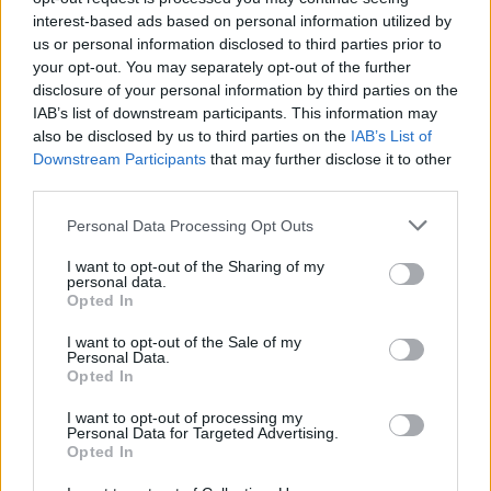
Faire un don ponctuel
interest-based ads based on personal information utilized by
Faire un don régulier
us or personal information disclosed to third parties prior to
Fiscalité et don
your opt-out. You may separately opt-out of the further
Comment votre contribution à une
disclosure of your personal information by third parties on the
association peut réduire votre Impôt sur la
IAB’s list of downstream participants. This information may
Fortune Immobilière (IFI) ?
also be disclosed by us to third parties on the
IAB’s List of
Le don sur succession
Cerfa de don à une association : comment
Downstream Participants
that may further disclose it to other
l’utiliser ?
third parties.
Legs, donations et assurances-vie
Faire une donation de son vivant
Please note that this website/app uses one or more Google
Personal Data Processing Opt Outs
Léguer par testament
services and may gather and store information including but
Legs particulier
not limited to your visit or usage behaviour. You may click to
I want to opt-out of the Sharing of my
Faire un legs universel à la Mie de Pain
personal data.
grant or deny consent to Google and its third-party tags to
Transmettre le bénéfice d’une assurance-vie
Opted In
use your data for below specified purposes in below Google
Etre partenaire
Pourquoi nous aider?
consent section.
I want to opt-out of the Sale of my
Comment nous aider?
Personal Data.
Ce que notre partenariat vous permet
Opted In
Ils nous soutiennent
Contacter le Pôle mécénat et partenariats
I want to opt-out of processing my
Personal Data for Targeted Advertising.
Mécénat : une force pour les associations
Opted In
Partenariat associatif : un levier d’action sociale
puissant