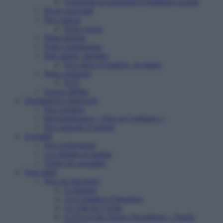
Logement accompagné et résidence sociale
Projet associatif
Nos valeurs
Notre vision
Notre histoire
Notre organisation
Etre salarié, stagiaire
Nos offres d’emplois, de stages
Nous contacter
FAQ
Espace Média
Transparence financière
Nos comptes
Reconnaissance « Don en Confiance »
Nos rapports d’activité
Actualité
Nos événements
Les médias en parlent
Toutes les actualités
Vous aider
Nos six structures
Le Refuge
Les Chantiers d’Insertion
La Villa de l’Aube
Le Foyer des Jeunes Travailleurs « Paulin