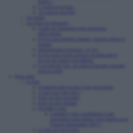
Enfert »
L’Arche d’Avenirs
Accueil de jour ESI
Vos droits
Les types de structures
Centre de réinsertion pour personnes
défavorisées
Foyers pour femmes battues : trouver refuge et
soutien
Hébergement d’urgence : le 115
Foyers pour jeunes majeurs en difficulté et
Foyers de Jeunes Travailleurs
L’accueil de jour : un point d’ancrage essentiel
pour les SDF
Nous aider
Le don
Comment faire un don à une association
A quoi sert votre don ?
Faire un don ponctuel
Faire un don régulier
Fiscalité et don
Comment votre contribution à une
association peut réduire votre Impôt sur la
Fortune Immobilière (IFI) ?
Le don sur succession