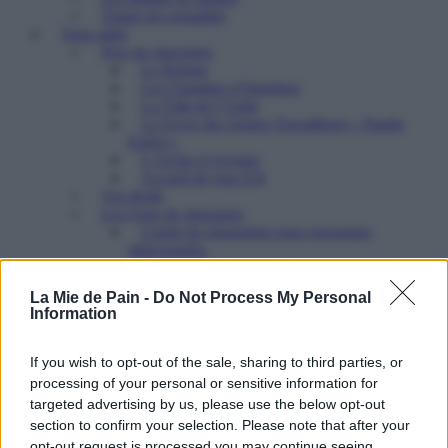
Toutes les actualités
Vous aider
Nos six structures
Le Refuge
Les Chantiers d’Insertion
La Villa de l’Aube
Le Foyer des Jeunes Travailleurs « Paulin
Enfert »
L’Arche d’Avenirs
Accueil de jour ESI
Vos droits
Les types de structures
Centre de réinsertion pour personnes
défavorisées
Foyers pour femmes battues : trouver refuge et
soutien
La Mie de Pain -
Do Not Process My Personal
Hébergement d’urgence : le 115
Information
Foyers pour jeunes majeurs en difficulté et
Foyers de Jeunes Travailleurs
L’accueil de jour : un point d’ancrage essentiel
If you wish to opt-out of the sale, sharing to third parties, or
pour les SDF
processing of your personal or sensitive information for
Nous aider
targeted advertising by us, please use the below opt-out
Le don
section to confirm your selection. Please note that after your
Comment faire un don à une association
opt-out request is processed you may continue seeing
A quoi sert votre don ?