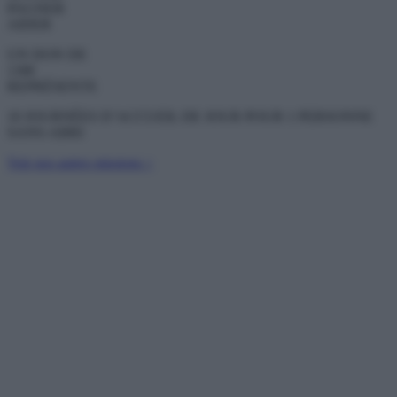
PAGNER
AIDER
UN DON DE
130€
REPRÉSENTE
10 JOURNÉES D’ACCUEIL DE JOUR POUR 1 PERSONNE
SANS-ABRI
Voir nos autres missions >