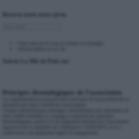
Recevez toute notre @ctu
› Votre adresse ne sera ni vendue ni échangée
› Désinscription en un clic
Suivez La Mie de Pain sur
Principes déontologiques de l’association
Les administrateurs exercent leurs fonctions de façon bénévole et
désintéressée dans l’intérêt de l’association.
Chaque administrateur renseigne annuellement une attestation de
non-conflit d’intérêts et s’engage à respecter les principes
déontologiques (article I.2 du règlement intérieur de l’association
approuvé par le ministère de l’intérieur le 24/09/2015). Les 2
codirecteurs ont également signé cet engagement.