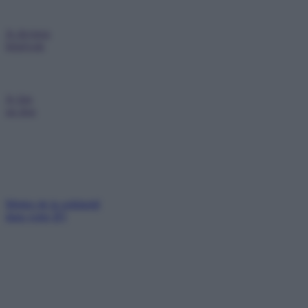
Je deviens
bénévole
Je fais
un don
Mettez de la solidarité
dans votre IFI