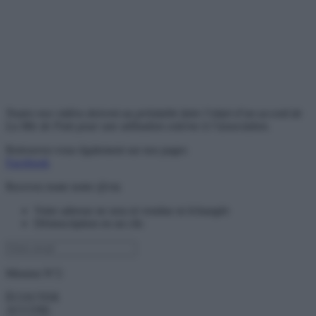
Toutes nos vidéos doivent au préalable faire l’objet d’un accord de
La Mie de Pain pour une utilisation externe à l’association.
Retrouvez-vous également sur nos pages
Facebook
Recevez toute notre @ctu
Votre adresse ne sera ni vendue ni échangée
Désinscription en un clic
Mission N°2
ÉCOUTER
ACCOM-