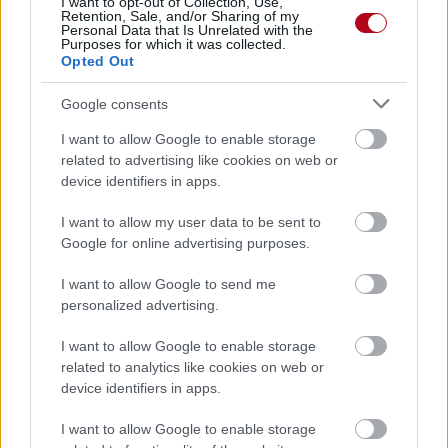
Devenir bénévole
I want to opt-out of Collection, Use,
Retention, Sale, and/or Sharing of my
Comment aider un SDF ?
Personal Data that Is Unrelated with the
Comment aider une personne âgée en situation
Purposes for which it was collected.
de précarité ?
Opted Out
Etre adhérent
Nous rejoindre
Google consents
Recevez toute notre @ctu
I want to allow Google to enable storage
Votre adresse ne sera ni vendue ni échangée
related to advertising like cookies on web or
Désinscription en un clic
device identifiers in apps.
I want to allow my user data to be sent to
Google for online advertising purposes.
I want to allow Google to send me
Accueil
»
Espace Média
»
Nos vidéos
personalized advertising.
Nos vidéos
I want to allow Google to enable storage
related to analytics like cookies on web or
device identifiers in apps.
Consultez la web TV de l’association La Mie de Pain
I want to allow Google to enable storage
!