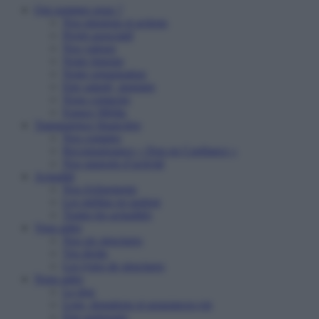
Qui sommes nous ?
Nos missions et actions
Projet associatif
Nos valeurs
Notre histoire
Notre organisation
Etre salarié, stagiaire
Nous contacter
Espace Média
Transparence financière
Nos comptes
Reconnaissance « Don en Confiance »
Nos rapports d’activité
Actualité
Nos événements
Les médias en parlent
Toutes les actualités
Vous aider
Nos six structures
Vos droits
Les types de structures
Nous aider
Le don
Legs, donations et assurances-vie
Etre partenaire