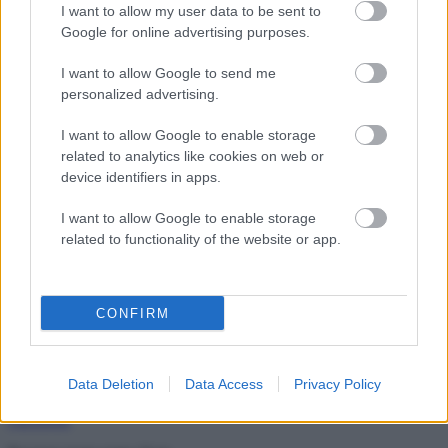
I want to allow my user data to be sent to
structure parisienne, en prévision du plan grand froid, on a ouvert de
nouveaux lits. »
Google for online advertising purposes.
I want to allow Google to send me
personalized advertising.
I want to allow Google to enable storage
related to analytics like cookies on web or
device identifiers in apps.
I want to allow Google to enable storage
related to functionality of the website or app.
CONFIRM
Data Deletion
Data Access
Privacy Policy
Retrouvez-vous également sur nos pages
Facebook