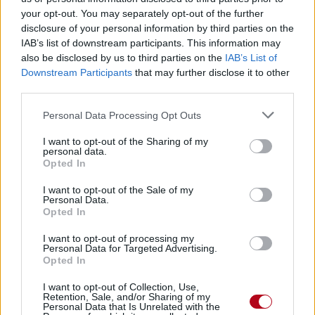
your opt-out. You may separately opt-out of the further
disclosure of your personal information by third parties on the
IAB’s list of downstream participants. This information may
also be disclosed by us to third parties on the
IAB’s List of
Downstream Participants
that may further disclose it to other
third parties.
Please note that this website/app uses one or more Google
Personal Data Processing Opt Outs
services and may gather and store information including but
not limited to your visit or usage behaviour. You may click to
I want to opt-out of the Sharing of my
personal data.
grant or deny consent to Google and its third-party tags to
Opted In
use your data for below specified purposes in below Google
consent section.
I want to opt-out of the Sale of my
Personal Data.
Opted In
I want to opt-out of processing my
Personal Data for Targeted Advertising.
Opted In
I want to opt-out of Collection, Use,
« Le Refuge », centre d’hébergement d’urgence (CHU) de
Retention, Sale, and/or Sharing of my
Personal Data that Is Unrelated with the
l’association La Mie de Pain, ouvrira pour la première fois, 110