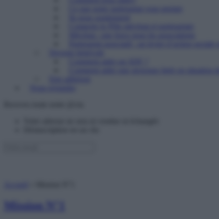
Ce que notre partenariat vous permet
Ils nous soutiennent
Contacter le Pôle mécénat et partenariats
Mécénat : une force pour les associations
Partenariat associatif : un levier d’action sociale 
Devenir bénévole
Comment aider un SDF ?
Comment aider une personne âgée en situation de
Etre adhérent
Nous rejoindre
Recevez toute notre @ctu
Votre adresse ne sera ni vendue ni échangée
Désinscription en un clic
Accueil
»
Mission N°1
Mission N°1