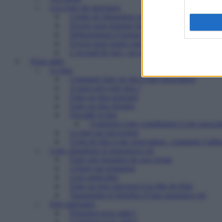
Les types de structures
Centre de réinsertion pour personnes défavorisé
Foyers pour femmes battues : trouver refuge et 
Hébergement d’urgence : le 115
Foyers pour jeunes majeurs en difficulté et Foye
L’accueil de jour : un point d’ancrage essentiel 
Nous aider
Le don
Comment faire un don à une association
A quoi sert votre don ?
Faire un don ponctuel
Faire un don régulier
Fiscalité et don
Comment votre contribution à une associat
Le don sur succession
Cerfa de don à une association : comment l’utilis
Legs, donations et assurances-vie
Faire une donation de son vivant
Léguer par testament
Legs particulier
Faire un legs universel à la Mie de Pain
Transmettre le bénéfice d’une assurance-vie
Etre partenaire
Pourquoi nous aider?
Comment nous aider?