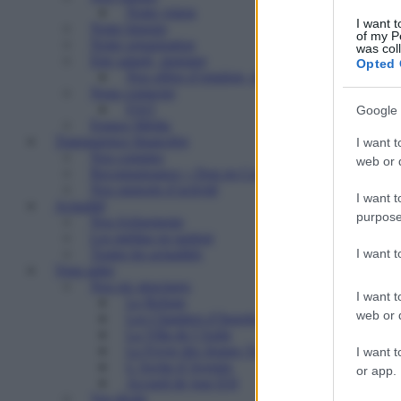
Notre vision
I want t
Notre histoire
of my P
Notre organisation
was col
Etre salarié, stagiaire
Opted 
Nos offres d’emplois, de stages
Nous contacter
FAQ
Google 
Espace Média
Transparence financière
I want t
Nos comptes
web or d
Reconnaissance « Don en Confiance »
Nos rapports d’activité
I want t
Actualité
purpose
Nos événements
Les médias en parlent
I want 
Toutes les actualités
Vous aider
Nos six structures
I want t
Le Refuge
web or d
Les Chantiers d’Insertion
La Villa de l’Aube
Le Foyer des Jeunes Travailleurs « Paulin Enfert
I want t
L’Arche d’Avenirs
or app.
Accueil de jour ESI
Vos droits