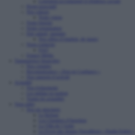
Logement accompagné et résidence sociale
Projet associatif
Nos valeurs
Notre vision
Notre histoire
Notre organisation
Etre salarié, stagiaire
Nos offres d’emplois, de stages
Nous contacter
FAQ
Espace Média
Transparence financière
Nos comptes
Reconnaissance « Don en Confiance »
Nos rapports d’activité
Actualité
Nos événements
Les médias en parlent
Toutes les actualités
Vous aider
Nos six structures
Le Refuge
Les Chantiers d’Insertion
La Villa de l’Aube
Le Foyer des Jeunes Travailleurs « Paulin Enfert »