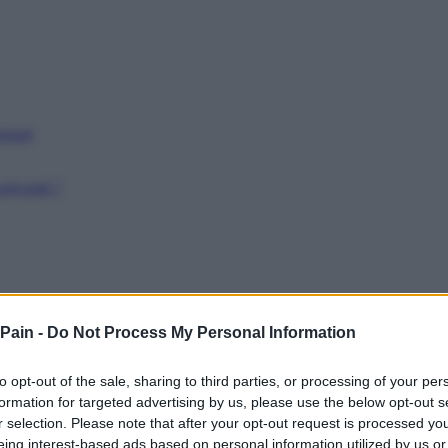
issant
récarité ?
 Pain -
Do Not Process My Personal Information
to opt-out of the sale, sharing to third parties, or processing of your per
formation for targeted advertising by us, please use the below opt-out s
r selection. Please note that after your opt-out request is processed y
eing interest-based ads based on personal information utilized by us or