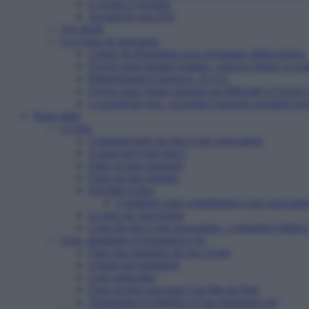
L’Arche d’Avenirs
Accueil de jour ESI
Vos droits
Les types de structures
Centre de réinsertion pour personnes défavorisées
Foyers pour femmes battues : trouver refuge et so
Hébergement d’urgence : le 115
Foyers pour jeunes majeurs en difficulté et Foyers
L’accueil de jour : un point d’ancrage essentiel po
Nous aider
Le don
Comment faire un don à une association
A quoi sert votre don ?
Faire un don ponctuel
Faire un don régulier
Fiscalité et don
Comment votre contribution à une associatio
Le don sur succession
Cerfa de don à une association : comment l’utiliser
Legs, donations et assurances-vie
Faire une donation de son vivant
Léguer par testament
Legs particulier
Faire un legs universel à la Mie de Pain
Transmettre le bénéfice d’une assurance-vie