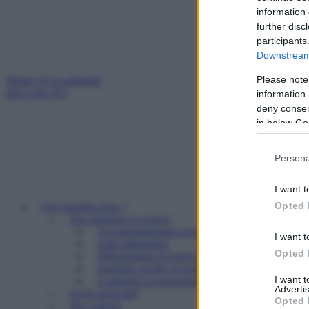
information 
further disc
participants
Downstream 
Please note
Mettez de la solidarité
dans votre IFI
information 
deny consent
in below Go
Persona
I want t
Opted 
Qui sommes nous ?
Nos missions et actions
Accompagnement social
I want t
Aide alimentaire
Opted 
Hébergement d’urgence
Insertion sociale et professionnelle
I want 
Logement accompagné et résidence sociale
Advertis
Projet associatif
Opted 
Nos valeurs