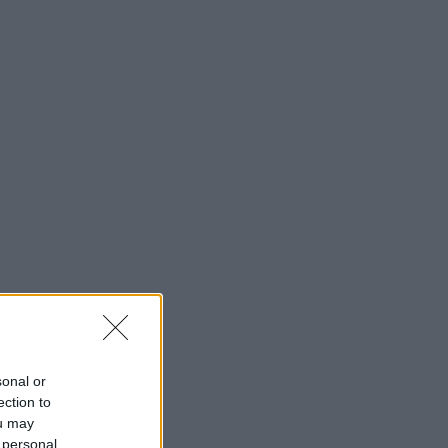
sonal or
ection to
ou may
 personal