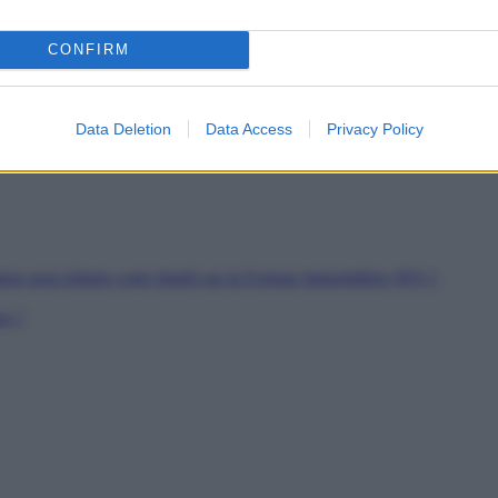
es
CONFIRM
soutien
rs de Jeunes Travailleurs
pour les SDF
Data Deletion
Data Access
Privacy Policy
ion peut réduire votre Impôt sur la Fortune Immobilière (IFI) ?
er ?