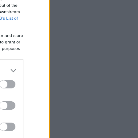
out of the
 downstream
B’s List of
er and store
to grant or
ed purposes