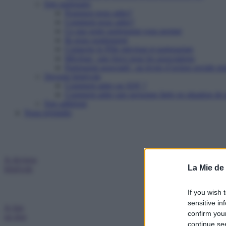
Etre partenaire
Pourquoi nous aider?
Comment nous aider?
Ce que notre partenariat vous permet
Ils nous soutiennent
Contacter le Pôle mécénat et partenariats
Mécénat : une force pour les associations
Partenariat associatif : un levier d’action sociale pu
Devenir bénévole
Comment aider un SDF ?
Comment aider une personne âgée en situation de p
Etre adhérent
Nous rejoindre
Je deviens
La Mie de
bénévole
If you wish 
sensitive in
Je fais
confirm you
un don
continue se