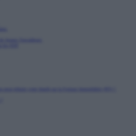
utien
 de Jeunes Travailleurs
ur les SDF
n peut réduire votre Impôt sur la Fortune Immobilière (IFI) ?
 ?