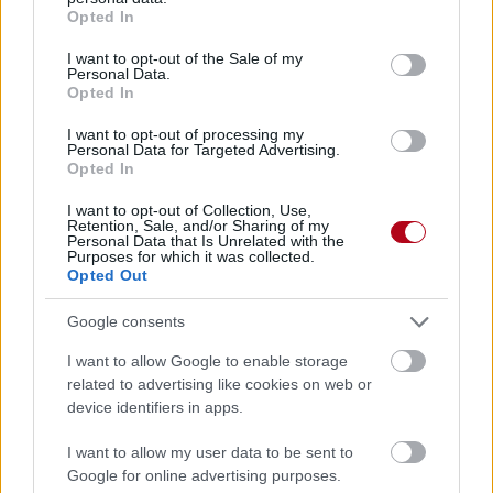
grant or deny consent to Google and its third-party tags to
Opted In
use your data for below specified purposes in below Google
consent section.
I want to opt-out of the Sale of my
Personal Data.
Opted In
I want to opt-out of processing my
Personal Data for Targeted Advertising.
Opted In
I want to opt-out of Collection, Use,
Retention, Sale, and/or Sharing of my
Personal Data that Is Unrelated with the
Purposes for which it was collected.
Opted Out
Google consents
I want to allow Google to enable storage
related to advertising like cookies on web or
device identifiers in apps.
I want to allow my user data to be sent to
Google for online advertising purposes.