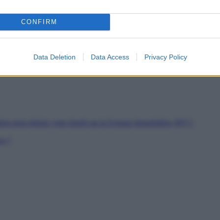
es
CONFIRM
soutien
rs de Jeunes Travailleurs
pour les SDF
Data Deletion
Data Access
Privacy Policy
ion peut réduire votre Impôt sur la Fortune Immobilière (IFI) ?
er ?