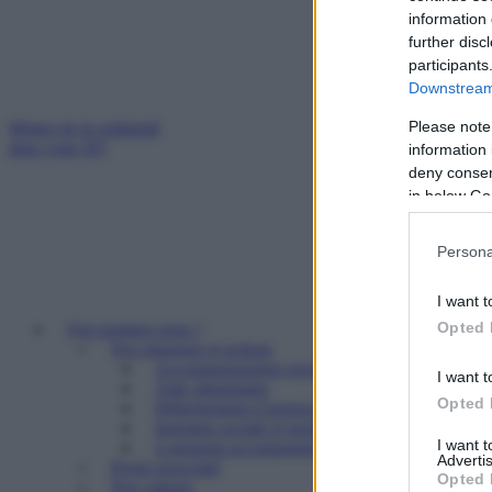
information 
further disc
participants
Downstream 
Please note
Mettez de la solidarité
dans votre IFI
information 
deny consent
in below Go
Persona
I want t
Opted 
Qui sommes nous ?
Nos missions et actions
Accompagnement social
I want t
Aide alimentaire
Opted 
Hébergement d’urgence
Insertion sociale et professionnelle
I want 
Logement accompagné et résidence sociale
Advertis
Projet associatif
Opted 
Nos valeurs