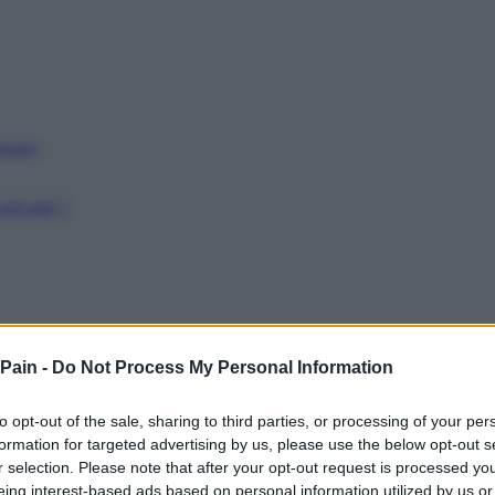
issant
récarité ?
 Pain -
Do Not Process My Personal Information
to opt-out of the sale, sharing to third parties, or processing of your per
formation for targeted advertising by us, please use the below opt-out s
r selection. Please note that after your opt-out request is processed y
eing interest-based ads based on personal information utilized by us or