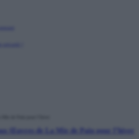
puissant
 précarité ?
 Mie de Pain pour l’hiver
aux Œuvres de La Mie de Pain pour l’hiver