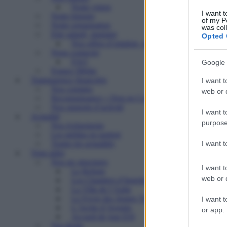
Notre vision
I want t
Notre histoire
of my P
Notre organisation
was col
Etre salarié, stagiaire
Opted 
Nos offres d’emplois, de stages
Nous contacter
FAQ
Google 
Espace Média
Transparence financière
I want t
Nos comptes
web or d
Reconnaissance « Don en Confiance »
Nos rapports d’activité
I want t
Actualité
purpose
Nos événements
Les médias en parlent
I want 
Toutes les actualités
Vous aider
Nos six structures
I want t
Le Refuge
web or d
Les Chantiers d’Insertion
La Villa de l’Aube
Le Foyer des Jeunes Travailleurs « Paulin Enfert
I want t
L’Arche d’Avenirs
or app.
Accueil de jour ESI
Vos droits