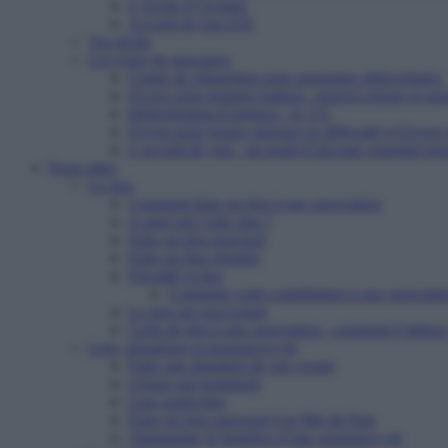
L’Arche d’Avenirs
Accueil de jour ESI
Vos droits
Les types de structures
Centre de réinsertion pour personnes défavorisées
Foyers pour femmes battues : trouver refuge et so
Hébergement d’urgence : le 115
Foyers pour jeunes majeurs en difficulté et Foyers
L’accueil de jour : un point d’ancrage essentiel po
Nous aider
Le don
Comment faire un don à une association
A quoi sert votre don ?
Faire un don ponctuel
Faire un don régulier
Fiscalité et don
Comment votre contribution à une associatio
Le don sur succession
Cerfa de don à une association : comment l’utiliser
Legs, donations et assurances-vie
Faire une donation de son vivant
Léguer par testament
Legs particulier
Faire un legs universel à la Mie de Pain
Transmettre le bénéfice d’une assurance-vie