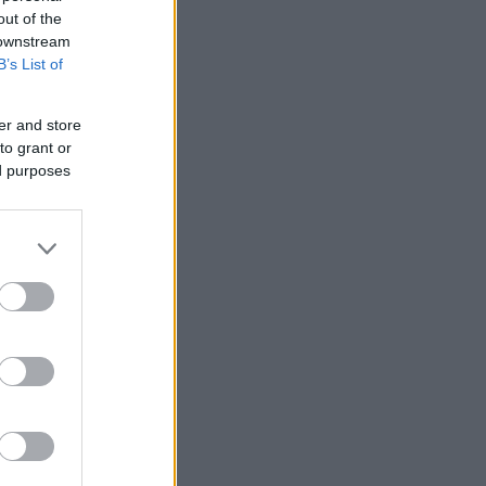
out of the
 downstream
B’s List of
er and store
to grant or
ed purposes