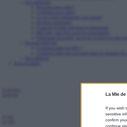
Etre partenaire
Pourquoi nous aider?
Comment nous aider?
Ce que notre partenariat vous permet
Ils nous soutiennent
Contacter le Pôle mécénat et partenariats
Mécénat : une force pour les associations
Partenariat associatif : un levier d’action sociale pu
Devenir bénévole
Comment aider un SDF ?
Comment aider une personne âgée en situation de p
Etre adhérent
Nous rejoindre
Je deviens
La Mie de
bénévole
If you wish 
sensitive in
Je fais
confirm you
un don
continue se