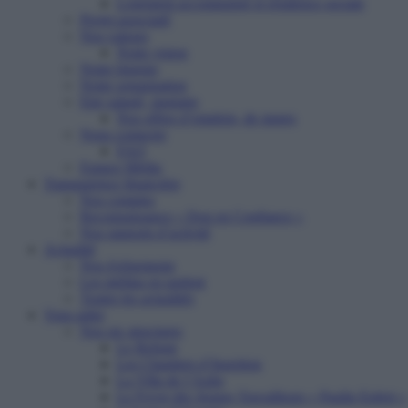
Logement accompagné et résidence sociale
Projet associatif
Nos valeurs
Notre vision
Notre histoire
Notre organisation
Etre salarié, stagiaire
Nos offres d’emplois, de stages
Nous contacter
FAQ
Espace Média
Transparence financière
Nos comptes
Reconnaissance « Don en Confiance »
Nos rapports d’activité
Actualité
Nos événements
Les médias en parlent
Toutes les actualités
Vous aider
Nos six structures
Le Refuge
Les Chantiers d’Insertion
La Villa de l’Aube
Le Foyer des Jeunes Travailleurs « Paulin Enfert »