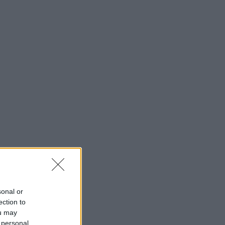
sonal or
ection to
ou may
 personal