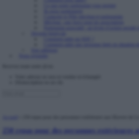
Ce que notre partenariat vous permet
Ils nous soutiennent
Contacter le Pôle mécénat et partenariats
Mécénat : une force pour les associations
Partenariat associatif : un levier d’action sociale 
Devenir bénévole
Comment aider un SDF ?
Comment aider une personne âgée en situation de
Etre adhérent
Nous rejoindre
Recevez toute notre @ctu
Votre adresse ne sera ni vendue ni échangée
Désinscription en un clic
Accueil
»
250 repas pour des personnes extérieures aux Œuvres de La
250 repas pour des personnes extérieures 