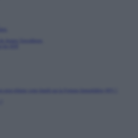
utien
 de Jeunes Travailleurs
ur les SDF
n peut réduire votre Impôt sur la Fortune Immobilière (IFI) ?
 ?