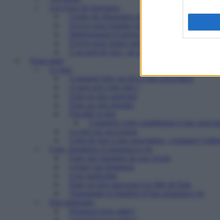
Les types de structures
Centre de réinsertion pour personnes défavorisé
Foyers pour femmes battues : trouver refuge et 
Hébergement d’urgence : le 115
Foyers pour jeunes majeurs en difficulté et Foye
L’accueil de jour : un point d’ancrage essentiel 
Nous aider
Le don
Comment faire un don à une association
A quoi sert votre don ?
Faire un don ponctuel
Faire un don régulier
Fiscalité et don
Comment votre contribution à une associat
Le don sur succession
Cerfa de don à une association : comment l’utilis
Legs, donations et assurances-vie
Faire une donation de son vivant
Léguer par testament
Legs particulier
Faire un legs universel à la Mie de Pain
Transmettre le bénéfice d’une assurance-vie
Etre partenaire
Pourquoi nous aider?
Comment nous aider?