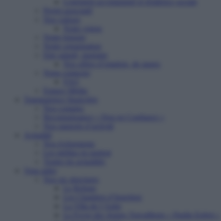
Logement accompagné et résidence sociale
Projet associatif
Nos valeurs
Notre vision
Notre histoire
Notre organisation
Etre salarié, stagiaire
Nos offres d’emplois, de stages
Nous contacter
FAQ
Espace Média
Transparence financière
Nos comptes
Reconnaissance « Don en Confiance »
Nos rapports d’activité
Actualité
Nos événements
Les médias en parlent
Toutes les actualités
Vous aider
Nos six structures
Le Refuge
Les Chantiers d’Insertion
La Villa de l’Aube
Le Foyer des Jeunes Travailleurs « Paulin Enfert »