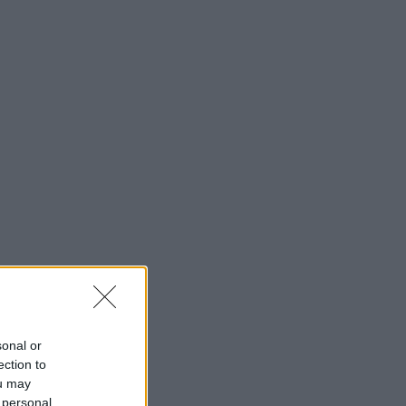
sonal or
ection to
ou may
 personal