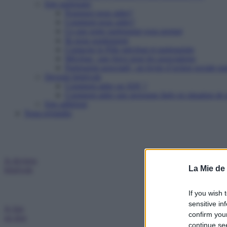
Etre partenaire
Pourquoi nous aider?
Comment nous aider?
Ce que notre partenariat vous permet
Ils nous soutiennent
Contacter le Pôle mécénat et partenariats
Mécénat : une force pour les associations
Partenariat associatif : un levier d’action sociale pu
Devenir bénévole
Comment aider un SDF ?
Comment aider une personne âgée en situation de p
Etre adhérent
Nous rejoindre
Je deviens
La Mie de
bénévole
If you wish 
sensitive in
Je fais
confirm you
un don
continue se