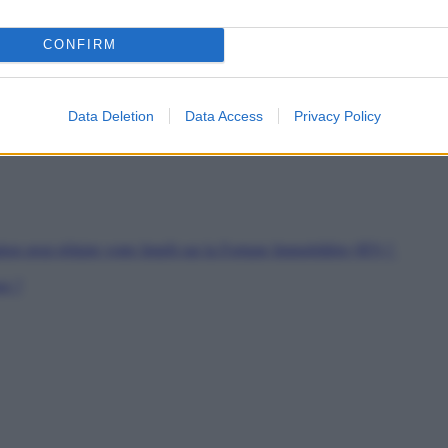
es
CONFIRM
soutien
rs de Jeunes Travailleurs
pour les SDF
Data Deletion
Data Access
Privacy Policy
ion peut réduire votre Impôt sur la Fortune Immobilière (IFI) ?
er ?