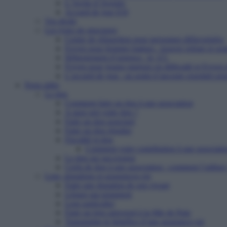
L’Arche d’Avenirs
Accueil de jour ESI
Vos droits
Les types de structures
Centre de réinsertion pour personnes défavorisées
Foyers pour femmes battues : trouver refuge et so
Hébergement d’urgence : le 115
Foyers pour jeunes majeurs en difficulté et Foyers
L’accueil de jour : un point d’ancrage essentiel po
Nous aider
Le don
Comment faire un don à une association
A quoi sert votre don ?
Faire un don ponctuel
Faire un don régulier
Fiscalité et don
Comment votre contribution à une associatio
Le don sur succession
Cerfa de don à une association : comment l’utiliser
Legs, donations et assurances-vie
Faire une donation de son vivant
Léguer par testament
Legs particulier
Faire un legs universel à la Mie de Pain
Transmettre le bénéfice d’une assurance-vie