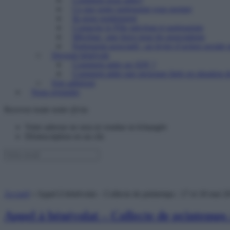
Ce que notre partenariat vous permet
Ils nous soutiennent
Contacter le Pôle mécénat et partenariats
Mécénat : une force pour les associations
Partenariat associatif : un levier d’action sociale 
Devenir bénévole
Comment aider un SDF ?
Comment aider une personne âgée en situation de
Etre adhérent
Nous rejoindre
Recevez toute notre @ctu
Votre adresse ne sera ni vendue ni échangée
Désinscription en un clic
Accueil
»
Appel à bénévolat – Collecte de printemps : 17 et 18 mai 2
Appel à bénévolat – Collecte de printemps 