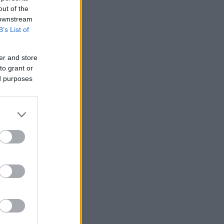
out of the
 downstream
B’s List of
er and store
to grant or
ed purposes