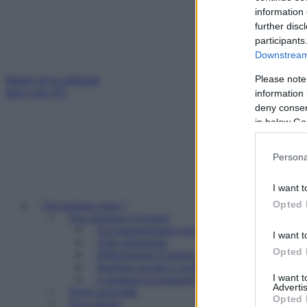
information 
further disc
participants
Downstream 
Please note
Mettez de la solidarité
dans votre IFI
information 
deny consent
in below Go
Persona
I want t
Opted 
Qui sommes nous ?
Nos missions et actions
Accompagnement social
I want t
Aide alimentaire
Opted 
Hébergement d’urgence
Insertion sociale et professionnelle
I want 
Logement accompagné et résidence sociale
Advertis
Projet associatif
Opted 
Nos valeurs