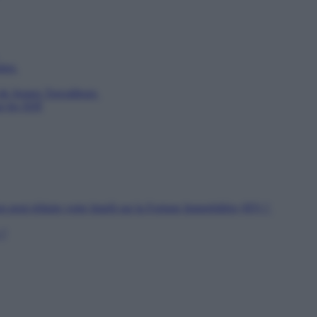
utien
 de Jeunes Travailleurs
ur les SDF
n peut réduire votre Impôt sur la Fortune Immobilière (IFI) ?
 ?