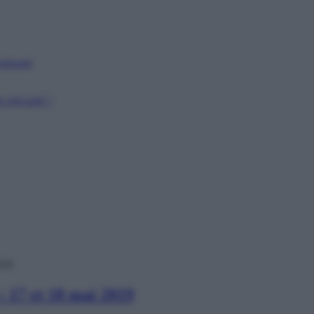
puissant
 précarité ?
019
: 17 et 18 mai 2019