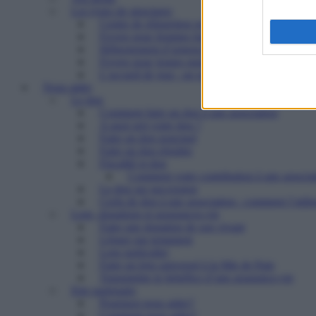
Les types de structures
Centre de réinsertion pour personnes défavorisé
Foyers pour femmes battues : trouver refuge et 
Hébergement d’urgence : le 115
Foyers pour jeunes majeurs en difficulté et Foye
L’accueil de jour : un point d’ancrage essentiel 
Nous aider
Le don
Comment faire un don à une association
A quoi sert votre don ?
Faire un don ponctuel
Faire un don régulier
Fiscalité et don
Comment votre contribution à une associat
Le don sur succession
Cerfa de don à une association : comment l’utilis
Legs, donations et assurances-vie
Faire une donation de son vivant
Léguer par testament
Legs particulier
Faire un legs universel à la Mie de Pain
Transmettre le bénéfice d’une assurance-vie
Etre partenaire
Pourquoi nous aider?
Comment nous aider?