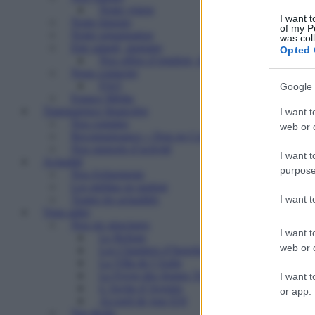
Notre vision
I want t
Notre histoire
of my P
Notre organisation
was col
Etre salarié, stagiaire
Opted 
Nos offres d’emplois, de stages
Nous contacter
FAQ
Google 
Espace Média
Transparence financière
I want t
Nos comptes
web or d
Reconnaissance « Don en Confiance »
Nos rapports d’activité
I want t
Actualité
purpose
Nos événements
Les médias en parlent
I want 
Toutes les actualités
Vous aider
Nos six structures
I want t
Le Refuge
web or d
Les Chantiers d’Insertion
La Villa de l’Aube
Le Foyer des Jeunes Travailleurs « Paulin Enfert
I want t
L’Arche d’Avenirs
or app.
Accueil de jour ESI
Vos droits