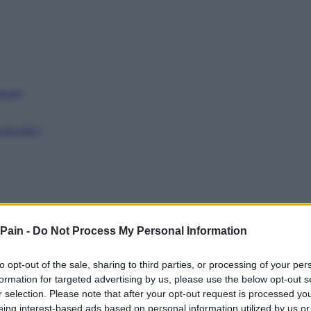
issant
récarité ?
 Pain -
Do Not Process My Personal Information
to opt-out of the sale, sharing to third parties, or processing of your per
formation for targeted advertising by us, please use the below opt-out s
r selection. Please note that after your opt-out request is processed y
eing interest-based ads based on personal information utilized by us or