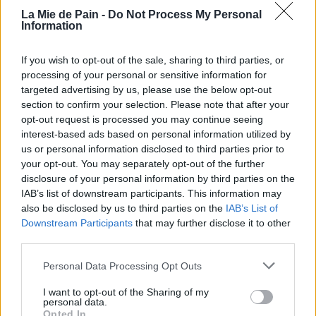
Devenir bénévole
Comment aider un SDF ?
La Mie de Pain -
Do Not Process My Personal
Information
Comment aider une personne âgée en situation
de précarité ?
Etre adhérent
If you wish to opt-out of the sale, sharing to third parties, or
Nous rejoindre
processing of your personal or sensitive information for
Recevez toute notre @ctu
targeted advertising by us, please use the below opt-out
section to confirm your selection. Please note that after your
Votre adresse ne sera ni vendue ni échangée
opt-out request is processed you may continue seeing
Désinscription en un clic
interest-based ads based on personal information utilized by
us or personal information disclosed to third parties prior to
your opt-out. You may separately opt-out of the further
disclosure of your personal information by third parties on the
IAB’s list of downstream participants. This information may
Accueil
»
« Au bord du Monde » : parution du livre et Blu-Ray
also be disclosed by us to third parties on the
IAB’s List of
Downstream Participants
that may further disclose it to other
« Au bord du Monde » : parution du livre
third parties.
et Blu-Ray
Please note that this website/app uses one or more Google
Personal Data Processing Opt Outs
services and may gather and store information including but
mercredi 14 octobre 2020
not limited to your visit or usage behaviour. You may click to
I want to opt-out of the Sharing of my
personal data.
grant or deny consent to Google and its third-party tags to
Opted In