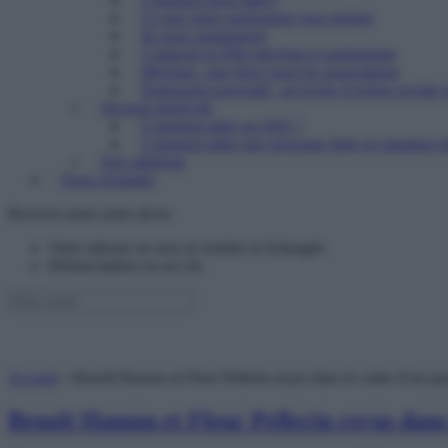
Ce que notre partenariat vous permet
Ils nous soutiennent
Contacter le Pôle mécénat et partenariats
Mécénat : une force pour les associations
Partenariat associatif : un levier d’action sociale 
Devenir bénévole
Comment aider un SDF ?
Comment aider une personne âgée en situation de
Etre adhérent
Nous rejoindre
Recevez toute notre @ctu
Votre adresse ne sera ni vendue ni échangée
Désinscription en un clic
Accueil
»
Benoît Hamon et Fleur Pellerin reçus dans le cadre d’un part
Benoît Hamon et Fleur Pellerin reçus dans 