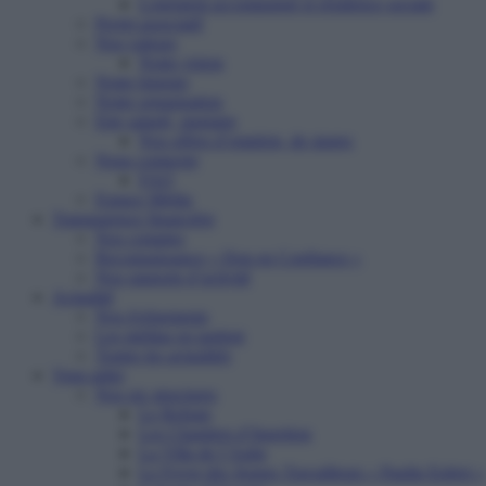
Logement accompagné et résidence sociale
Projet associatif
Nos valeurs
Notre vision
Notre histoire
Notre organisation
Etre salarié, stagiaire
Nos offres d’emplois, de stages
Nous contacter
FAQ
Espace Média
Transparence financière
Nos comptes
Reconnaissance « Don en Confiance »
Nos rapports d’activité
Actualité
Nos événements
Les médias en parlent
Toutes les actualités
Vous aider
Nos six structures
Le Refuge
Les Chantiers d’Insertion
La Villa de l’Aube
Le Foyer des Jeunes Travailleurs « Paulin Enfert »