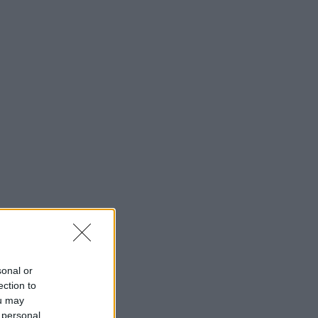
sonal or
ection to
ou may
 personal