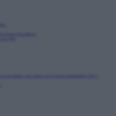
utien
 de Jeunes Travailleurs
ur les SDF
n peut réduire votre Impôt sur la Fortune Immobilière (IFI) ?
 ?