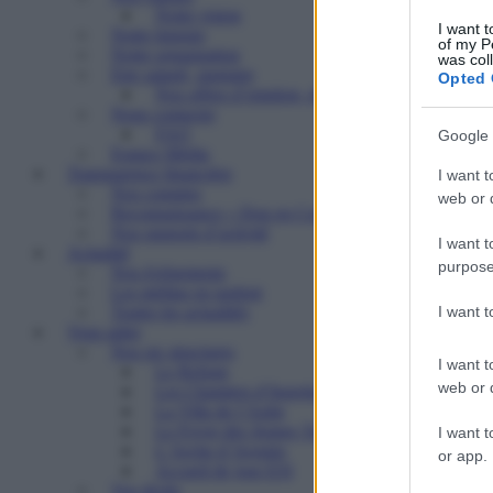
Notre vision
I want t
Notre histoire
of my P
Notre organisation
was col
Etre salarié, stagiaire
Opted 
Nos offres d’emplois, de stages
Nous contacter
FAQ
Google 
Espace Média
Transparence financière
I want t
Nos comptes
web or d
Reconnaissance « Don en Confiance »
Nos rapports d’activité
I want t
Actualité
purpose
Nos événements
Les médias en parlent
I want 
Toutes les actualités
Vous aider
Nos six structures
I want t
Le Refuge
web or d
Les Chantiers d’Insertion
La Villa de l’Aube
Le Foyer des Jeunes Travailleurs « Paulin Enfert
I want t
L’Arche d’Avenirs
or app.
Accueil de jour ESI
Vos droits