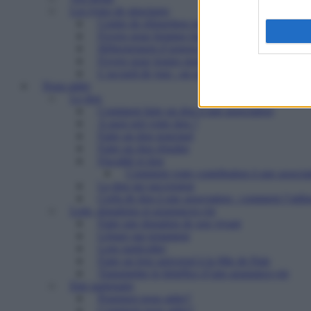
Les types de structures
Centre de réinsertion pour personnes défavorisé
Foyers pour femmes battues : trouver refuge et 
Hébergement d’urgence : le 115
Foyers pour jeunes majeurs en difficulté et Foye
L’accueil de jour : un point d’ancrage essentiel 
Nous aider
Le don
Comment faire un don à une association
A quoi sert votre don ?
Faire un don ponctuel
Faire un don régulier
Fiscalité et don
Comment votre contribution à une associat
Le don sur succession
Cerfa de don à une association : comment l’utilis
Legs, donations et assurances-vie
Faire une donation de son vivant
Léguer par testament
Legs particulier
Faire un legs universel à la Mie de Pain
Transmettre le bénéfice d’une assurance-vie
Etre partenaire
Pourquoi nous aider?
Comment nous aider?