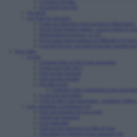
L’Arche d’Avenirs
Accueil de jour ESI
Vos droits
Les types de structures
Centre de réinsertion pour personnes défavorisées
Foyers pour femmes battues : trouver refuge et so
Hébergement d’urgence : le 115
Foyers pour jeunes majeurs en difficulté et Foyers
L’accueil de jour : un point d’ancrage essentiel po
Nous aider
Le don
Comment faire un don à une association
A quoi sert votre don ?
Faire un don ponctuel
Faire un don régulier
Fiscalité et don
Comment votre contribution à une associatio
Le don sur succession
Cerfa de don à une association : comment l’utiliser
Legs, donations et assurances-vie
Faire une donation de son vivant
Léguer par testament
Legs particulier
Faire un legs universel à la Mie de Pain
Transmettre le bénéfice d’une assurance-vie