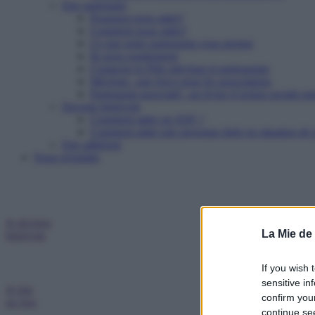
Etre partenaire
Pourquoi nous aider?
Comment nous aider?
Ce que notre partenariat vous permet
Ils nous soutiennent
Contacter le Pôle mécénat et partenariats
Mécénat : une force pour les associations
Partenariat associatif : un levier d’action sociale pu
Devenir bénévole
Comment aider un SDF ?
Comment aider une personne âgée en situation de p
Etre adhérent
Nous rejoindre
Je deviens
La Mie de
bénévole
If you wish 
sensitive in
Je fais
confirm you
un don
continue se