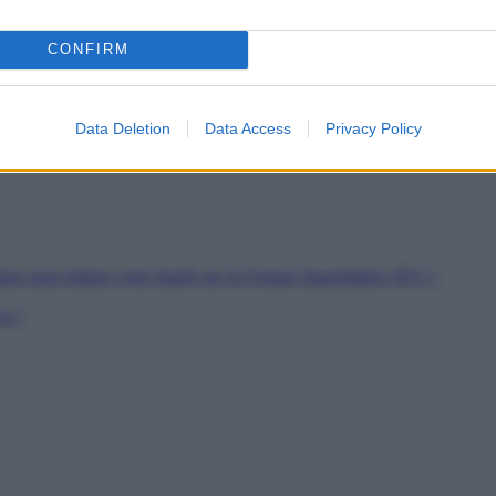
es
CONFIRM
soutien
rs de Jeunes Travailleurs
pour les SDF
Data Deletion
Data Access
Privacy Policy
ion peut réduire votre Impôt sur la Fortune Immobilière (IFI) ?
er ?