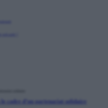
puissant
 précarité ?
enariat solidaire
le cadre d’un partenariat solidaire