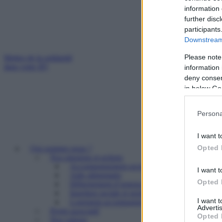
information 
further disc
participants
Downstream 
Please note
Mettez de la solidarité
dans votre IFI
information 
deny consent
in below Go
Persona
I want t
Opted 
Qui sommes nous ?
Nos missions et actions
Accompagnement social
I want t
Aide alimentaire
Opted 
Hébergement d’urgence
Insertion sociale et professionnelle
I want 
Logement accompagné et résidence sociale
Advertis
Projet associatif
Opted 
Nos valeurs