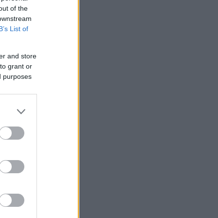
out of the
 downstream
B’s List of
er and store
to grant or
ed purposes