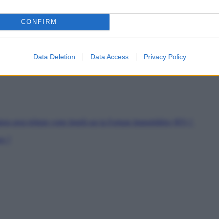
es
CONFIRM
soutien
rs de Jeunes Travailleurs
pour les SDF
Data Deletion
Data Access
Privacy Policy
ion peut réduire votre Impôt sur la Fortune Immobilière (IFI) ?
er ?