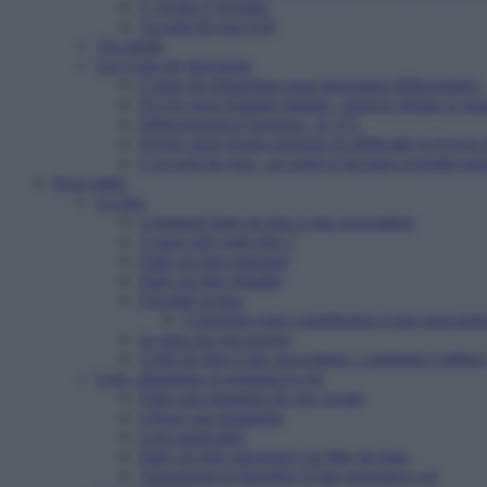
L’Arche d’Avenirs
Accueil de jour ESI
Vos droits
Les types de structures
Centre de réinsertion pour personnes défavorisées
Foyers pour femmes battues : trouver refuge et so
Hébergement d’urgence : le 115
Foyers pour jeunes majeurs en difficulté et Foyers
L’accueil de jour : un point d’ancrage essentiel po
Nous aider
Le don
Comment faire un don à une association
A quoi sert votre don ?
Faire un don ponctuel
Faire un don régulier
Fiscalité et don
Comment votre contribution à une associatio
Le don sur succession
Cerfa de don à une association : comment l’utiliser
Legs, donations et assurances-vie
Faire une donation de son vivant
Léguer par testament
Legs particulier
Faire un legs universel à la Mie de Pain
Transmettre le bénéfice d’une assurance-vie