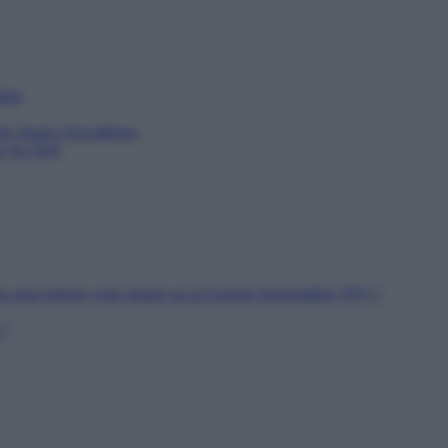
utien
 de Jeunes Travailleurs
ur les SDF
n peut réduire votre Impôt sur la Fortune Immobilière (IFI) ?
 ?