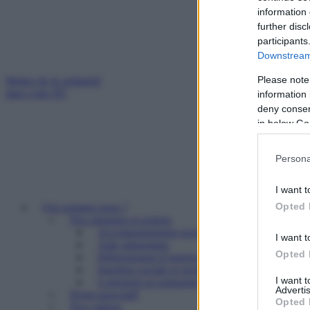
information 
further disc
participants
Downstream 
Please note
Mettez de la solidarité
dans votre IFI
information 
deny consent
in below Go
Persona
I want t
Opted 
Qui sommes nous ?
Nos missions et actions
Accompagnement social
I want t
Aide alimentaire
Opted 
Hébergement d’urgence
Insertion sociale et professionnelle
I want 
Logement accompagné et résidence sociale
Advertis
Projet associatif
Opted 
Nos valeurs