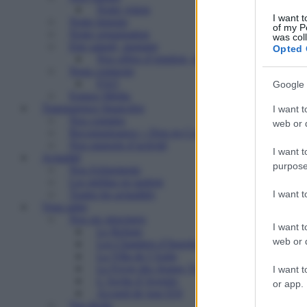
Notre vision
I want t
Notre histoire
of my P
Notre organisation
was col
Etre salarié, stagiaire
Opted 
Nos offres d’emplois, de stages
Nous contacter
FAQ
Google 
Espace Média
Transparence financière
I want t
Nos comptes
web or d
Reconnaissance « Don en Confiance »
Nos rapports d’activité
I want t
Actualité
purpose
Nos événements
Les médias en parlent
I want 
Toutes les actualités
Vous aider
Nos six structures
I want t
Le Refuge
web or d
Les Chantiers d’Insertion
La Villa de l’Aube
Le Foyer des Jeunes Travailleurs « Paulin Enfert
I want t
L’Arche d’Avenirs
or app.
Accueil de jour ESI
Vos droits