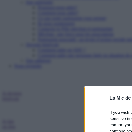
Etre partenaire
Pourquoi nous aider?
Comment nous aider?
Ce que notre partenariat vous permet
Ils nous soutiennent
Contacter le Pôle mécénat et partenariats
Mécénat : une force pour les associations
Partenariat associatif : un levier d’action sociale pu
Devenir bénévole
Comment aider un SDF ?
Comment aider une personne âgée en situation de p
Etre adhérent
Nous rejoindre
Je deviens
La Mie de
bénévole
If you wish 
sensitive in
Je fais
confirm you
un don
continue se