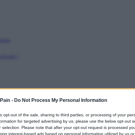
issant
récarité ?
 Pain -
Do Not Process My Personal Information
to opt-out of the sale, sharing to third parties, or processing of your per
formation for targeted advertising by us, please use the below opt-out s
r selection. Please note that after your opt-out request is processed y
eing interest-based ads based on personal information utilized by us or