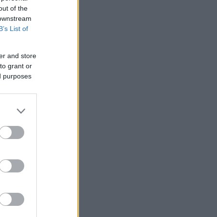
out of the
 downstream
B’s List of
er and store
to grant or
ed purposes