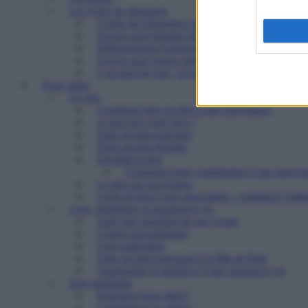
Les types de structures
Centre de réinsertion pour personnes défavorisé
Foyers pour femmes battues : trouver refuge et 
Hébergement d’urgence : le 115
Foyers pour jeunes majeurs en difficulté et Foye
L’accueil de jour : un point d’ancrage essentiel 
Nous aider
Le don
Comment faire un don à une association
A quoi sert votre don ?
Faire un don ponctuel
Faire un don régulier
Fiscalité et don
Comment votre contribution à une associat
Le don sur succession
Cerfa de don à une association : comment l’utilis
Legs, donations et assurances-vie
Faire une donation de son vivant
Léguer par testament
Legs particulier
Faire un legs universel à la Mie de Pain
Transmettre le bénéfice d’une assurance-vie
Etre partenaire
Pourquoi nous aider?
Comment nous aider?