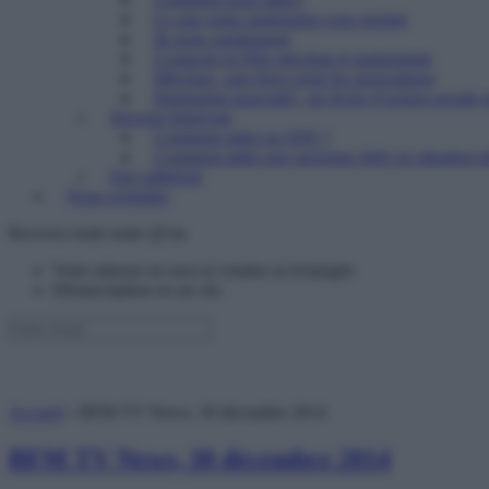
Ce que notre partenariat vous permet
Ils nous soutiennent
Contacter le Pôle mécénat et partenariats
Mécénat : une force pour les associations
Partenariat associatif : un levier d’action sociale 
Devenir bénévole
Comment aider un SDF ?
Comment aider une personne âgée en situation de
Etre adhérent
Nous rejoindre
Recevez toute notre @ctu
Votre adresse ne sera ni vendue ni échangée
Désinscription en un clic
Accueil
»
BFM TV News, 30 décembre 2014
BFM TV News, 30 décembre 2014