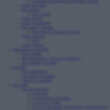
Logement accompagné et résidence sociale
Projet associatif
Nos valeurs
Notre vision
Notre histoire
Notre organisation
Etre salarié, stagiaire
Nos offres d’emplois, de stages
Nous contacter
FAQ
Espace Média
Transparence financière
Nos comptes
Reconnaissance « Don en Confiance »
Nos rapports d’activité
Actualité
Nos événements
Les médias en parlent
Toutes les actualités
Vous aider
Nos six structures
Le Refuge
Les Chantiers d’Insertion
La Villa de l’Aube
Le Foyer des Jeunes Travailleurs « Paulin Enfert »