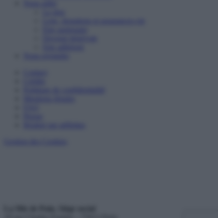
Nous aider
Le don
Legs, donations et assurances-vie
Etre partenaire
Devenir bénévole
Etre adhérent
Nous rejoindre
Contact
Crédits
Politique de confidentialité
Mentions légales
FAQ
Presse
Réalisé par adfinitas
Gestion des Cookies
La Mie de Pain, Siège social
18 rue Charles Fourier – 75013 Paris