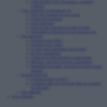
Cerfa de don à une association : comment
l’utiliser ?
Legs, donations et assurances-vie
Faire une donation de son vivant
Léguer par testament
Legs particulier
Faire un legs universel à la Mie de Pain
Transmettre le bénéfice d’une assurance-vie
Etre partenaire
Pourquoi nous aider?
Comment nous aider?
Ce que notre partenariat vous permet
Ils nous soutiennent
Contacter le Pôle mécénat et partenariats
Mécénat : une force pour les associations
Partenariat associatif : un levier d’action sociale
puissant
Devenir bénévole
Comment aider un SDF ?
Comment aider une personne âgée en situation
de précarité ?
Etre adhérent
Nous rejoindre