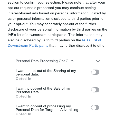
Devenir bénévole
section to confirm your selection. Please note that after your
Comment aider un SDF ?
opt-out request is processed you may continue seeing
Comment aider une personne âgée en situation
interest-based ads based on personal information utilized by
de précarité ?
us or personal information disclosed to third parties prior to
Etre adhérent
Nous rejoindre
your opt-out. You may separately opt-out of the further
disclosure of your personal information by third parties on the
Recevez toute notre @ctu
IAB’s list of downstream participants. This information may
also be disclosed by us to third parties on the
IAB’s List of
Votre adresse ne sera ni vendue ni échangée
Downstream Participants
that may further disclose it to other
Désinscription en un clic
third parties.
Please note that this website/app uses one or more Google
Personal Data Processing Opt Outs
services and may gather and store information including but
not limited to your visit or usage behaviour. You may click to
I want to opt-out of the Sharing of my
personal data.
Accueil
»
Campagne d’hiver 2016 de la Mie de Pain
grant or deny consent to Google and its third-party tags to
Opted In
use your data for below specified purposes in below Google
Campagne d’hiver 2016 de la Mie de Pain
consent section.
I want to opt-out of the Sale of my
Personal Data.
mercredi 22 mars 2017
Opted In
I want to opt-out of processing my
Personal Data for Targeted Advertising.
Opted In