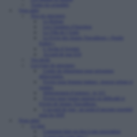
Toutes les actualités
Vous aider
Nos six structures
Le Refuge
Les Chantiers d’Insertion
La Villa de l’Aube
Le Foyer des Jeunes Travailleurs « Paulin
Enfert »
L’Arche d’Avenirs
Accueil de jour ESI
Vos droits
Les types de structures
Centre de réinsertion pour personnes
défavorisées
Foyers pour femmes battues : trouver refuge et
soutien
Hébergement d’urgence : le 115
Foyers pour jeunes majeurs en difficulté et
Foyers de Jeunes Travailleurs
L’accueil de jour : un point d’ancrage essentiel
pour les SDF
Nous aider
Le don
Comment faire un don à une association
A quoi sert votre don ?