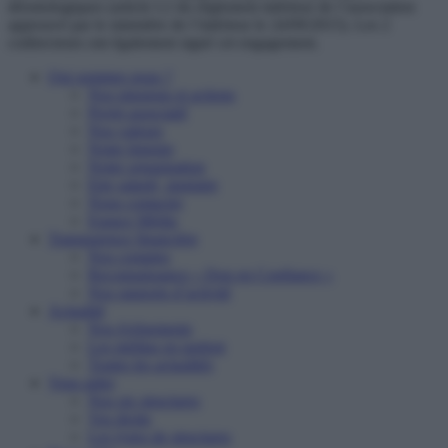
déontologiques (article I.2 du règlement intérieur de l’association
approuvé par le ministère de l’intérieur le 24/09/2015). Les 2
codirecteurs ont également signé cet engagement.
Qui sommes nous ?
Nos missions et actions
Projet associatif
Nos valeurs
Notre histoire
Notre organisation
Etre salarié, stagiaire
Nous contacter
Espace Média
Transparence financière
Nos comptes
Reconnaissance « Don en Confiance »
Nos rapports d’activité
Actualité
Nos événements
Les médias en parlent
Toutes les actualités
Vous aider
Nos six structures
Vos droits
Les types de structures