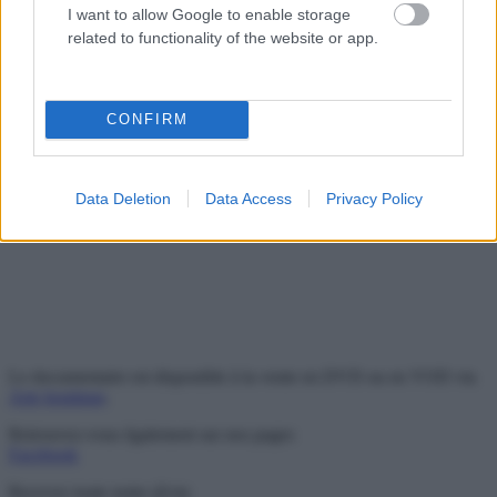
leur mise à disposition gracieuse.
I want to allow Google to enable storage
related to functionality of the website or app.
CONFIRM
Data Deletion
Data Access
Privacy Policy
Le documentaire est disponible à la vente en DVD ou en VOD via
Arte boutique
.
Retrouvez-vous également sur nos pages
Facebook
Recevez toute notre @ctu