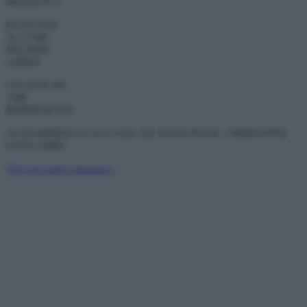
Mission N°2
ÉCOUTER
ACCOM-
PAGNER
AIDER
UN DON DE
130€
REPRÉSENTE
10 JOURNÉES D’ACCUEIL DE JOUR POUR 1 PERSONNE
SANS-ABRI
Voir nos autres missions >