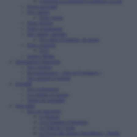
Logement accompagné et résidence sociale
Projet associatif
Nos valeurs
Notre vision
Notre histoire
Notre organisation
Etre salarié, stagiaire
Nos offres d’emplois, de stages
Nous contacter
FAQ
Espace Média
Transparence financière
Nos comptes
Reconnaissance « Don en Confiance »
Nos rapports d’activité
Actualité
Nos événements
Les médias en parlent
Toutes les actualités
Vous aider
Nos six structures
Le Refuge
Les Chantiers d’Insertion
La Villa de l’Aube
Le Foyer des Jeunes Travailleurs « Paulin