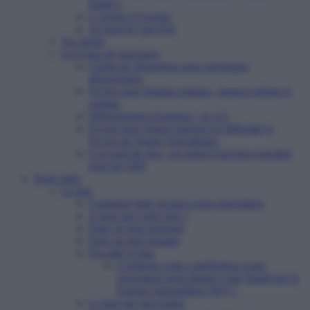
Enfert »
L’Arche d’Avenirs
Accueil de jour ESI
Vos droits
Les types de structures
Centre de réinsertion pour personnes
défavorisées
Foyers pour femmes battues : trouver refuge et
soutien
Hébergement d’urgence : le 115
Foyers pour jeunes majeurs en difficulté et
Foyers de Jeunes Travailleurs
L’accueil de jour : un point d’ancrage essentiel
pour les SDF
Nous aider
Le don
Comment faire un don à une association
A quoi sert votre don ?
Faire un don ponctuel
Faire un don régulier
Fiscalité et don
Comment votre contribution à une
association peut réduire votre Impôt sur la
Fortune Immobilière (IFI) ?
Le don sur succession