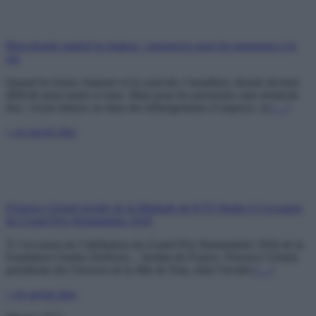
Bien dormir malgré la chaleur : ressources pour les personnes à la
rue
Quand les fortes chaleurs et la canicule s’installent, dormir devient
difficile pour toutes et tous. Mais pour les personnes sans domicile
fixe, vivant dehors ou dans des hébergements d’urgence, la
[…]
+ en savoir plus
Florence Gérard invitée de la Matinale de KTO Radio à l’occasion
du Grand Prix Humanitaire 2026
À l’occasion de l’attribution du Grand Prix Humanitaire 2026 de la
Fondation Charles Defforey – Institut de France, Florence Gérard,
présidente des Oeuvres de la Mie de Pain, était l’invitée
[…]
+ en savoir plus