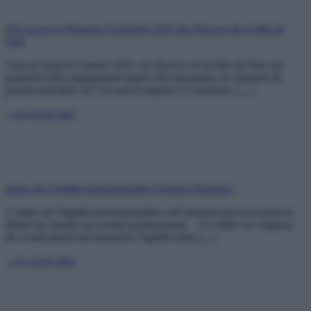
Découvrez le Rapport d’activités 2025 des Œuvres de la Mie de
Pain
Tout au long de l’année 2025, les Œuvres de la Mie de Pain ont
poursuivi leur engagement auprès des personnes en situation de
grande précarité, de l’accueil d’urgence à l’insertion.
[…]
+ en savoir plus
Index de l’égalité professionnelle Femmes-Hommes
L’index de l’égalité professionnelle a été instauré par la loi pour la
liberté de choisir son avenir professionnel. Cet index se compose
de 4 indicateurs qui mesurent l’égalité entre
[…]
+ en savoir plus