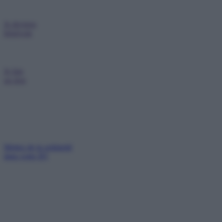
Je deviens
bénévole
Je fais
un don
Mettez de la solidarité
dans votre IFI