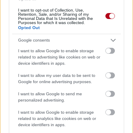
I want to opt-out of Collection, Use,
Retention, Sale, and/or Sharing of my
Personal Data that Is Unrelated with the
Purposes for which it was collected.
Opted Out
Google consents
I want to allow Google to enable storage
related to advertising like cookies on web or
device identifiers in apps.
I want to allow my user data to be sent to
Google for online advertising purposes.
Retrouvez la vidéo de notre campagne web d’appel à
dons de Noël
I want to allow Google to send me
2016
, bâtie à partir de la bande annonce originale du documentaire
personalized advertising.
Au bord du monde
, de
Claus Drexel
. Ce documentaire, présenté
en première mondiale au
Festival de Cannes de 2013
, et qui a reçu
I want to allow Google to enable storage
de nombreux prix, donne la parole à des personnes sans domicile
related to analytics like cookies on web or
fixe dans les rues de Paris, de nuit, avec dignité et bienveillance.
device identifiers in apps.
Merci au réalisateur, à
Daisy Days Films
et à
Arte Editions
pour