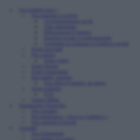
Qui sommes nous ?
Nos missions et actions
Accompagnement social
Aide alimentaire
Hébergement d’urgence
Insertion sociale et professionnelle
Logement accompagné et résidence sociale
Projet associatif
Nos valeurs
Notre vision
Notre histoire
Notre organisation
Etre salarié, stagiaire
Nos offres d’emplois, de stages
Nous contacter
FAQ
Espace Média
Transparence financière
Nos comptes
Reconnaissance « Don en Confiance »
Nos rapports d’activité
Actualité
Nos événements
Les médias en parlent