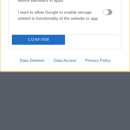
device identifiers in apps.
I want to allow Google to enable storage
related to functionality of the website or app.
CONFIRM
Data Deletion
Data Access
Privacy Policy