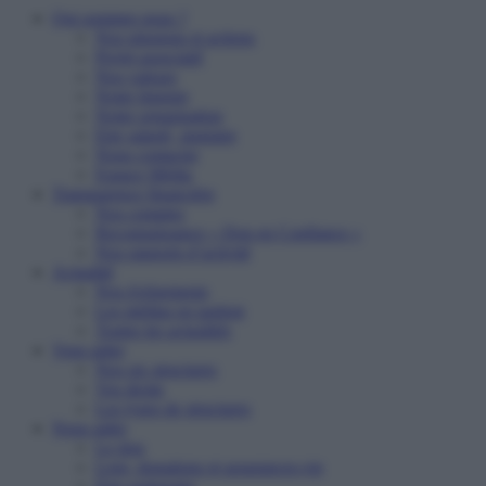
Qui sommes nous ?
Nos missions et actions
Projet associatif
Nos valeurs
Notre histoire
Notre organisation
Etre salarié, stagiaire
Nous contacter
Espace Média
Transparence financière
Nos comptes
Reconnaissance « Don en Confiance »
Nos rapports d’activité
Actualité
Nos événements
Les médias en parlent
Toutes les actualités
Vous aider
Nos six structures
Vos droits
Les types de structures
Nous aider
Le don
Legs, donations et assurances-vie