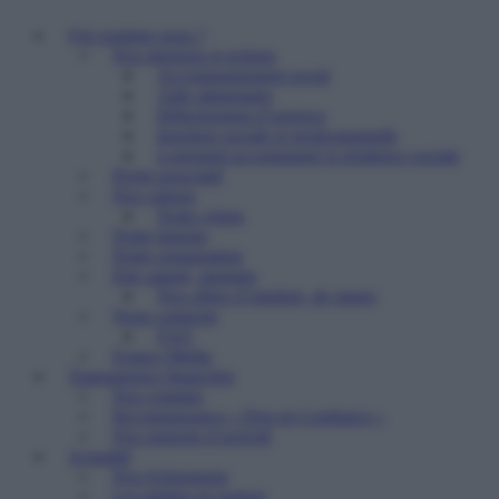
Qui sommes nous ?
Nos missions et actions
Accompagnement social
Aide alimentaire
Hébergement d’urgence
Insertion sociale et professionnelle
Logement accompagné et résidence sociale
Projet associatif
Nos valeurs
Notre vision
Notre histoire
Notre organisation
Etre salarié, stagiaire
Nos offres d’emplois, de stages
Nous contacter
FAQ
Espace Média
Transparence financière
Nos comptes
Reconnaissance « Don en Confiance »
Nos rapports d’activité
Actualité
Nos événements
Les médias en parlent