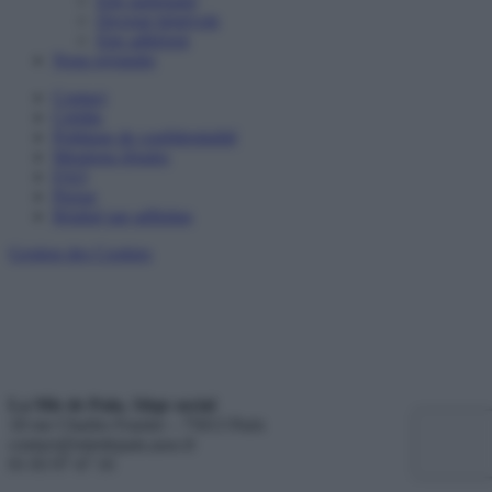
Etre partenaire
Devenir bénévole
Etre adhérent
Nous rejoindre
Contact
Crédits
Politique de confidentialité
Mentions légales
FAQ
Presse
Réalisé par adfinitas
Gestion des Cookies
La Mie de Pain, Siège social
18 rue Charles Fourier – 75013 Paris
contact@miedepain.asso.fr
01 83 97 47 16