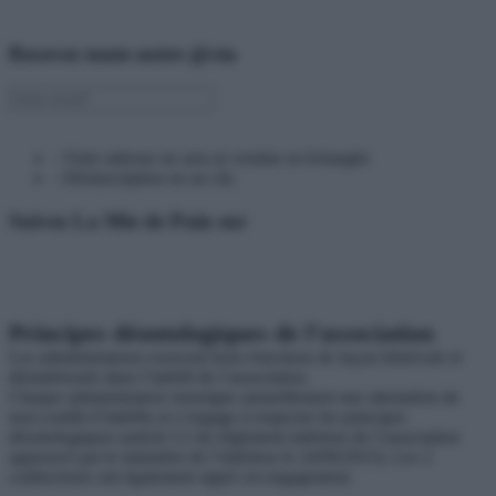
Recevez toute notre @ctu
› Votre adresse ne sera ni vendue ni échangée
› Désinscription en un clic
Suivez La Mie de Pain sur
Principes déontologiques de l’association
Les administrateurs exercent leurs fonctions de façon bénévole et
désintéressée dans l’intérêt de l’association.
Chaque administrateur renseigne annuellement une attestation de
non-conflit d’intérêts et s’engage à respecter les principes
déontologiques (article I.2 du règlement intérieur de l’association
approuvé par le ministère de l’intérieur le 24/09/2015). Les 2
codirecteurs ont également signé cet engagement.