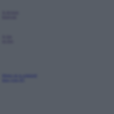
Je deviens
bénévole
Je fais
un don
Mettez de la solidarité
dans votre IFI