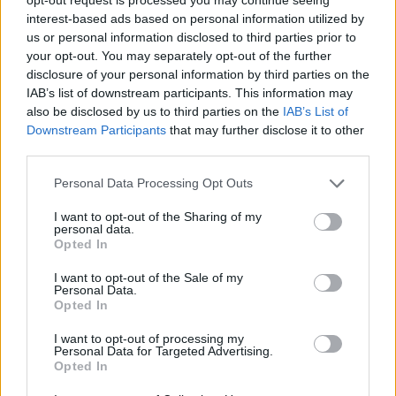
Devenir bénévole
Comment aider un SDF ?
interest-based ads based on personal information utilized by
Comment aider une personne âgée en situation
us or personal information disclosed to third parties prior to
de précarité ?
your opt-out. You may separately opt-out of the further
Etre adhérent
disclosure of your personal information by third parties on the
Nous rejoindre
IAB’s list of downstream participants. This information may
Recevez toute notre @ctu
also be disclosed by us to third parties on the
IAB’s List of
Downstream Participants
that may further disclose it to other
Votre adresse ne sera ni vendue ni échangée
third parties.
Désinscription en un clic
Please note that this website/app uses one or more Google
Personal Data Processing Opt Outs
services and may gather and store information including but
not limited to your visit or usage behaviour. You may click to
I want to opt-out of the Sharing of my
personal data.
grant or deny consent to Google and its third-party tags to
Opted In
use your data for below specified purposes in below Google
Accueil
»
France Inter, 25 septembre 2015, émission « L’esprit
d’initiative »
consent section.
I want to opt-out of the Sale of my
Personal Data.
Opted In
France Inter, 25 septembre 2015, émission
« L’esprit d’initiative »
I want to opt-out of processing my
Personal Data for Targeted Advertising.
Opted In
mercredi 30 septembre 2015