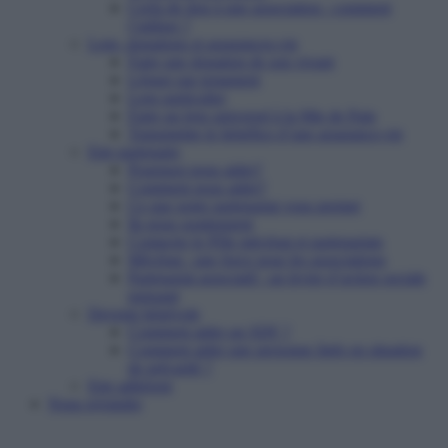
Cerfa de don à une association : comment
l’utiliser ?
Legs, donations et assurances-vie
Faire une donation de son vivant
Léguer par testament
Legs particulier
Faire un legs universel à la Mie de Pain
Transmettre le bénéfice d’une assurance-vie
Etre partenaire
Pourquoi nous aider?
Comment nous aider?
Ce que notre partenariat vous permet
Ils nous soutiennent
Contacter le Pôle mécénat et partenariats
Mécénat : une force pour les associations
Partenariat associatif : un levier d’action sociale
puissant
Devenir bénévole
Comment aider un SDF ?
Comment aider une personne âgée en situation
de précarité ?
Etre adhérent
Nous rejoindre