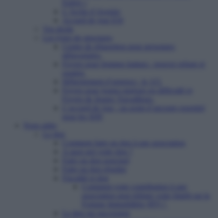
Enfert »
L’Arche d’Avenirs
Accueil de jour ESI
Vos droits
Les types de structures
Centre de réinsertion pour personnes
défavorisées
Foyers pour femmes battues : trouver refuge et
soutien
Hébergement d’urgence : le 115
Foyers pour jeunes majeurs en difficulté et
Foyers de Jeunes Travailleurs
L’accueil de jour : un point d’ancrage essentiel
pour les SDF
Nous aider
Le don
Comment faire un don à une association
A quoi sert votre don ?
Faire un don ponctuel
Faire un don régulier
Fiscalité et don
Comment votre contribution à une
association peut réduire votre Impôt sur la
Fortune Immobilière (IFI) ?
Le don sur succession