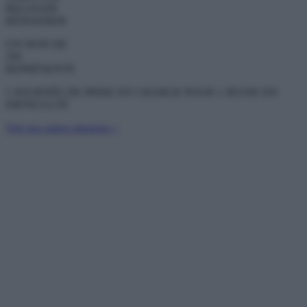
RELOGER
RÉINSERER
UN DON DE
35€
REPRÉSENTE
1 JOURNÉE DE PRISE EN CHARGE POUR 1 JEUNE EN
DIFFICULTÉ
Voir nos autres missions >