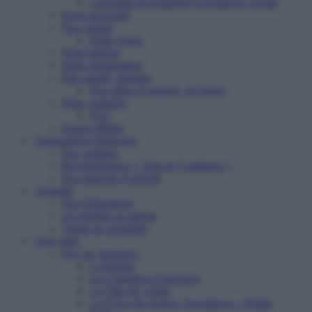
Logement accompagné et résidence sociale
Projet associatif
Nos valeurs
Notre vision
Notre histoire
Notre organisation
Etre salarié, stagiaire
Nos offres d’emplois, de stages
Nous contacter
FAQ
Espace Média
Transparence financière
Nos comptes
Reconnaissance « Don en Confiance »
Nos rapports d’activité
Actualité
Nos événements
Les médias en parlent
Toutes les actualités
Vous aider
Nos six structures
Le Refuge
Les Chantiers d’Insertion
La Villa de l’Aube
Le Foyer des Jeunes Travailleurs « Paulin