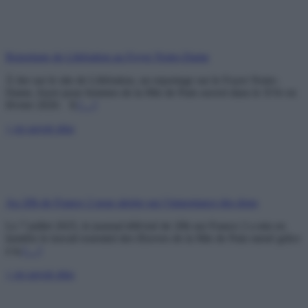
Reportage de Libération au Foyer Notre-Dame
À lire sur le site de Libération, un reportage sur le Foyer Notre-
Dame, foyer pour femmes de la Mie de Pain ouvert dans le XVe en
février 2020. Il
[…]
+ en savoir plus
Au 20h de France 2 pour alerter sur l’importance des dons
Le 7 juillet 2025, le journal télévisé de 20h sur France 2 a mis en
lumière le travail essentiel des Œuvres de la Mie de Pain mené grâce
à la
[…]
+ en savoir plus