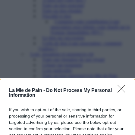
Faire un don ponctuel
Faire un don régulier
Fiscalité et don
Comment votre contribution à une
association peut réduire votre Impôt sur la
Fortune Immobilière (IFI) ?
Le don sur succession
Cerfa de don à une association : comment
l’utiliser ?
Legs, donations et assurances-vie
Faire une donation de son vivant
Léguer par testament
Legs particulier
Faire un legs universel à la Mie de Pain
Transmettre le bénéfice d’une assurance-vie
Etre partenaire
La Mie de Pain -
Do Not Process My Personal
Pourquoi nous aider?
Information
Comment nous aider?
Ce que notre partenariat vous permet
Ils nous soutiennent
If you wish to opt-out of the sale, sharing to third parties, or
Contacter le Pôle mécénat et partenariats
processing of your personal or sensitive information for
Mécénat : une force pour les associations
targeted advertising by us, please use the below opt-out
Partenariat associatif : un levier d’action sociale
section to confirm your selection. Please note that after your
puissant
opt-out request is processed you may continue seeing