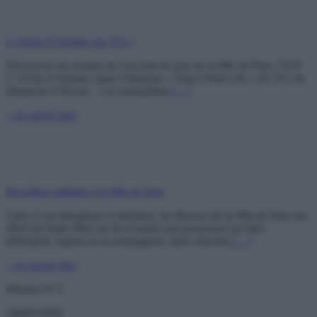
L’Arche d’Avenirs sur TF1 !
Découvrez les actions de l’accueil de jour de la Mie de Pain, l’ESI
L’Arche d’Avenirs, dans l’émission « Sept à Huit Life » de TF1 du
dimanche 9 février. Les journalistes
[…]
+ en savoir plus
Réveillon solidaire à la Mie de Pain
Grâce à ses donateurs et mécènes, les Œuvres de la Mie de Pain ont
offert de belles fêtes de fin d’année aux personnes qu’elles
hébergent, logent ou accompagnent, dans chacune
[…]
+ en savoir plus
Mission N°3
ORIENTER