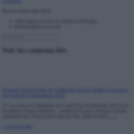
Facebook
Recevez toute notre @ctu
Votre adresse ne sera ni vendue ni échangée
Désinscription en un clic
Voir les contenus liés
Florence Gérard invitée de la Matinale de KTO Radio à l’occasion
du Grand Prix Humanitaire 2026
À l’occasion de l’attribution du Grand Prix Humanitaire 2026 de la
Fondation Charles Defforey – Institut de France, Florence Gérard,
présidente des Oeuvres de la Mie de Pain, était l’invitée
[…]
+ en savoir plus