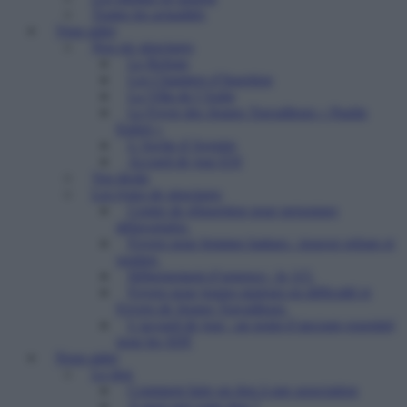
Toutes les actualités
Vous aider
Nos six structures
Le Refuge
Les Chantiers d’Insertion
La Villa de l’Aube
Le Foyer des Jeunes Travailleurs « Paulin
Enfert »
L’Arche d’Avenirs
Accueil de jour ESI
Vos droits
Les types de structures
Centre de réinsertion pour personnes
défavorisées
Foyers pour femmes battues : trouver refuge et
soutien
Hébergement d’urgence : le 115
Foyers pour jeunes majeurs en difficulté et
Foyers de Jeunes Travailleurs
L’accueil de jour : un point d’ancrage essentiel
pour les SDF
Nous aider
Le don
Comment faire un don à une association
A quoi sert votre don ?