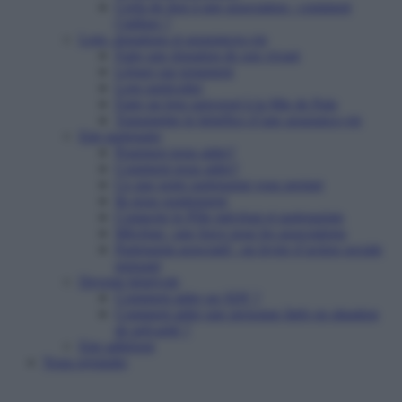
Cerfa de don à une association : comment
l’utiliser ?
Legs, donations et assurances-vie
Faire une donation de son vivant
Léguer par testament
Legs particulier
Faire un legs universel à la Mie de Pain
Transmettre le bénéfice d’une assurance-vie
Etre partenaire
Pourquoi nous aider?
Comment nous aider?
Ce que notre partenariat vous permet
Ils nous soutiennent
Contacter le Pôle mécénat et partenariats
Mécénat : une force pour les associations
Partenariat associatif : un levier d’action sociale
puissant
Devenir bénévole
Comment aider un SDF ?
Comment aider une personne âgée en situation
de précarité ?
Etre adhérent
Nous rejoindre