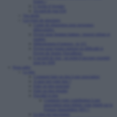
Enfert »
L’Arche d’Avenirs
Accueil de jour ESI
Vos droits
Les types de structures
Centre de réinsertion pour personnes
défavorisées
Foyers pour femmes battues : trouver refuge et
soutien
Hébergement d’urgence : le 115
Foyers pour jeunes majeurs en difficulté et
Foyers de Jeunes Travailleurs
L’accueil de jour : un point d’ancrage essentiel
pour les SDF
Nous aider
Le don
Comment faire un don à une association
A quoi sert votre don ?
Faire un don ponctuel
Faire un don régulier
Fiscalité et don
Comment votre contribution à une
association peut réduire votre Impôt sur la
Fortune Immobilière (IFI) ?
Le don sur succession