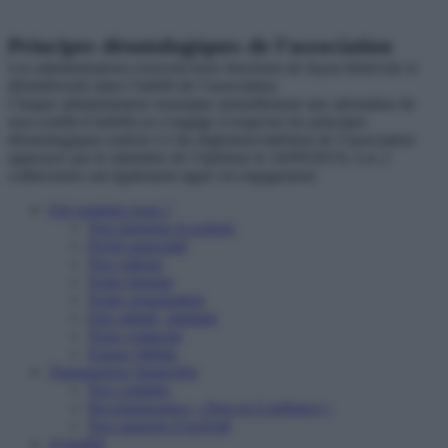
Principes déontologiques de l’association
Les administrateurs exercent leurs fonctions de façon bénévole et
désintéressée dans l’intérêt de l’association.
Chaque administrateur renseigne annuellement une attestation de
non-conflit d’intérêts et s’engage à respecter les principes
déontologiques (article I.2 du règlement intérieur de l’association
approuvé par le ministère de l’intérieur le 24/09/2015). Les 2
codirecteurs ont également signé cet engagement.
Qui sommes nous ?
Nos missions et actions
Projet associatif
Nos valeurs
Notre histoire
Notre organisation
Etre salarié, stagiaire
Nous contacter
Espace Média
Transparence financière
Nos comptes
Reconnaissance « Don en Confiance »
Nos rapports d’activité
Actualité