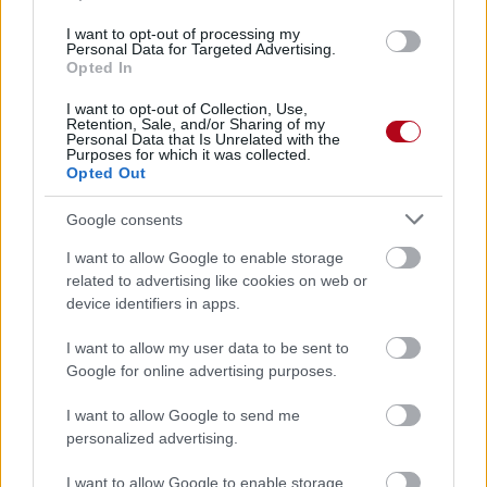
I want to opt-out of processing my
Personal Data for Targeted Advertising.
Il s’agit avec ce projet de
remettre la santé au cœur de
Opted In
l’établissement
qui accueille 45 personnes isolées, âgées
majoritairement de 40 à 60 ans, et ayant connu des parcours de
I want to opt-out of Collection, Use,
grande exclusion.
Retention, Sale, and/or Sharing of my
Personal Data that Is Unrelated with the
Purposes for which it was collected.
Opted Out
L’Espace-Santé est un projet partagé avec l’établissement voisin de
La Villa de l’Aube, le Foyer des Jeunes Travailleurs qui loge quant à
Google consents
lui 114 jeunes en situation fragile.
I want to allow Google to enable storage
L’Espace-Santé, un ancien logement devenu vacant, a pu être
related to advertising like cookies on web or
repeint, réaménagé et meublé l’été dernier grâce à une journée de
device identifiers in apps.
solidarité en collaboration avec RockCorps (entreprise à vocation
sociale, associée avec le groupe Orange, qui arrive en France en
I want to allow my user data to be sent to
2008 et qui place des jeunes pour des journées de volontariat dans
les associations).
Google for online advertising purposes.
I want to allow Google to send me
personalized advertising.
Cet espace propose des
consultations médicales gratuites 2 fois
par semaine grâce à la présence bénévole de 2 médecins
. Les
I want to allow Google to enable storage
médecins sont amenés à prodiguer de petits soins et peuvent faire de