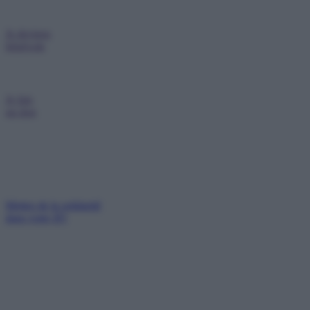
Je deviens
bénévole
Je fais
un don
Mettez de la solidarité
dans votre IFI