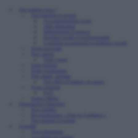
Qui sommes nous ?
Nos missions et actions
Accompagnement social
Aide alimentaire
Hébergement d’urgence
Insertion sociale et professionnelle
Logement accompagné et résidence sociale
Projet associatif
Nos valeurs
Notre vision
Notre histoire
Notre organisation
Etre salarié, stagiaire
Nos offres d’emplois, de stages
Nous contacter
FAQ
Espace Média
Transparence financière
Nos comptes
Reconnaissance « Don en Confiance »
Nos rapports d’activité
Actualité
Nos événements
Les médias en parlent