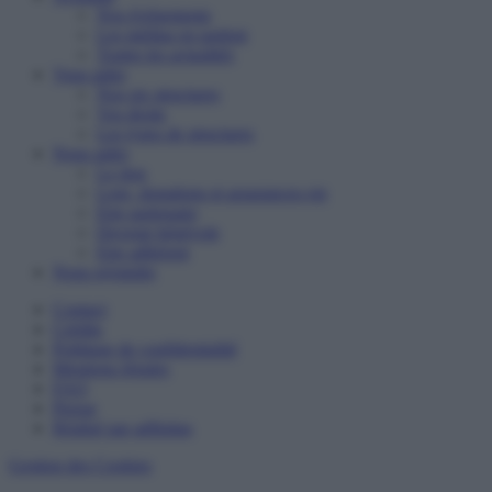
Nos événements
Les médias en parlent
Toutes les actualités
Vous aider
Nos six structures
Vos droits
Les types de structures
Nous aider
Le don
Legs, donations et assurances-vie
Etre partenaire
Devenir bénévole
Etre adhérent
Nous rejoindre
Contact
Crédits
Politique de confidentialité
Mentions légales
FAQ
Presse
Réalisé par adfinitas
Gestion des Cookies