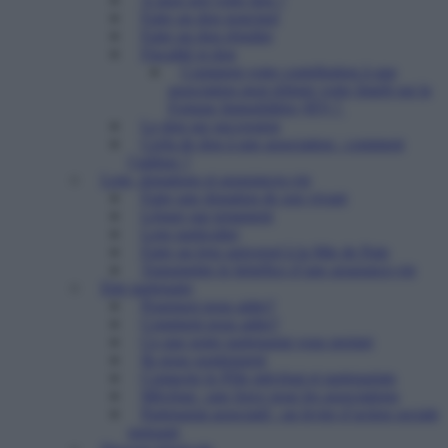
Faire un don ponctuel
Faire un don régulier
Fiscalité et don
Comment votre contribution à une
association peut réduire votre Impôt sur la
Fortune Immobilière (IFI) ?
Le don sur succession
Cerfa de don à une association : comment
l’utiliser ?
Legs, donations et assurances-vie
Faire une donation de son vivant
Léguer par testament
Legs particulier
Faire un legs universel à la Mie de Pain
Transmettre le bénéfice d’une assurance-vie
Etre partenaire
Pourquoi nous aider?
Comment nous aider?
Ce que notre partenariat vous permet
Ils nous soutiennent
Contacter le Pôle mécénat et partenariats
Mécénat : une force pour les associations
Partenariat associatif : un levier d’action sociale
puissant