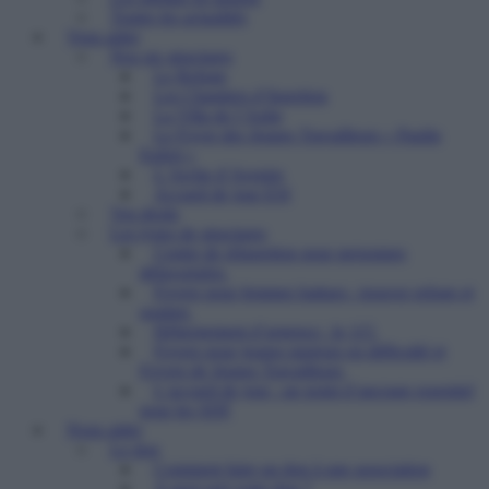
Toutes les actualités
Vous aider
Nos six structures
Le Refuge
Les Chantiers d’Insertion
La Villa de l’Aube
Le Foyer des Jeunes Travailleurs « Paulin
Enfert »
L’Arche d’Avenirs
Accueil de jour ESI
Vos droits
Les types de structures
Centre de réinsertion pour personnes
défavorisées
Foyers pour femmes battues : trouver refuge et
soutien
Hébergement d’urgence : le 115
Foyers pour jeunes majeurs en difficulté et
Foyers de Jeunes Travailleurs
L’accueil de jour : un point d’ancrage essentiel
pour les SDF
Nous aider
Le don
Comment faire un don à une association
A quoi sert votre don ?