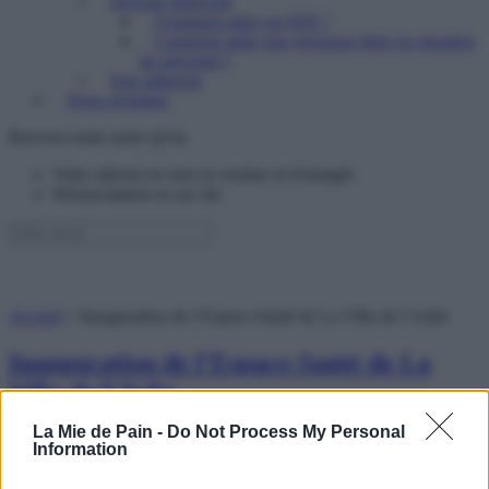
Devenir bénévole
Comment aider un SDF ?
Comment aider une personne âgée en situation
de précarité ?
Etre adhérent
Nous rejoindre
Recevez toute notre @ctu
Votre adresse ne sera ni vendue ni échangée
Désinscription en un clic
Accueil
»
Inauguration de l’Espace-Santé de La Villa de l’Aube
Inauguration de l’Espace-Santé de La
Villa de l’Aube
La Mie de Pain -
Do Not Process My Personal
lundi 23 février 2015
Information