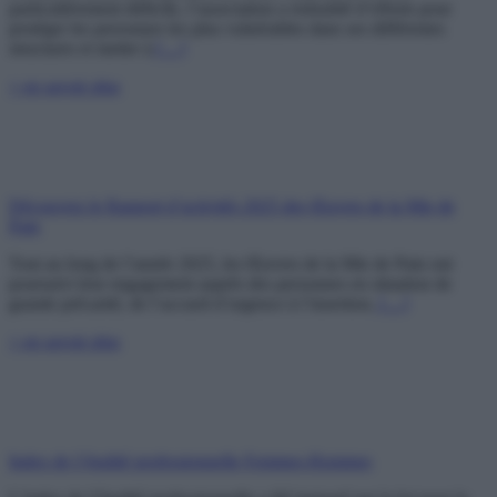
particulièrement difficile, l’association a redoublé d’efforts pour
protéger les personnes les plus vulnérables dans ses différentes
structures et mettre à
[…]
+ en savoir plus
Découvrez le Rapport d’activités 2025 des Œuvres de la Mie de
Pain
Tout au long de l’année 2025, les Œuvres de la Mie de Pain ont
poursuivi leur engagement auprès des personnes en situation de
grande précarité, de l’accueil d’urgence à l’insertion.
[…]
+ en savoir plus
Index de l’égalité professionnelle Femmes-Hommes