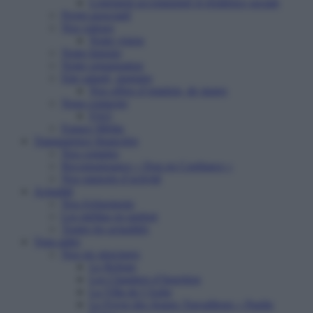
Logement accompagné et résidence sociale
Projet associatif
Nos valeurs
Notre vision
Notre histoire
Notre organisation
Etre salarié, stagiaire
Nos offres d’emplois, de stages
Nous contacter
FAQ
Espace Média
Transparence financière
Nos comptes
Reconnaissance « Don en Confiance »
Nos rapports d’activité
Actualité
Nos événements
Les médias en parlent
Toutes les actualités
Vous aider
Nos six structures
Le Refuge
Les Chantiers d’Insertion
La Villa de l’Aube
Le Foyer des Jeunes Travailleurs « Paulin