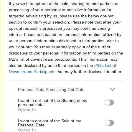
If you wish to opt-out of the sale, sharing to third parties, or
processing of your personal or sensitive information for
targeted advertising by us, please use the below opt-out
section to confirm your selection. Please note that after your
opt-out request is processed you may continue seeing
interest-based ads based on personal information utilized by
us or personal information disclosed to third parties prior to
your opt-out. You may separately opt-out of the further
disclosure of your personal information by third parties on the
IAB’s list of downstream participants. This information may
also be disclosed by us to third parties on the
IAB’s List of
Downstream Participants
that may further disclose it to other
third parties.
Please note that this website/app uses one or more Google
Personal Data Processing Opt Outs
services and may gather and store information including but
not limited to your visit or usage behaviour. You may click to
I want to opt-out of the Sharing of my
personal data.
grant or deny consent to Google and its third-party tags to
Opted In
use your data for below specified purposes in below Google
Le 19 février 2015, bien qu’ouvert au public depuis la rentrée de
consent section.
I want to opt-out of the Sale of my
septembre dernier, La Villa de L’aube (pension de famille et
Personal Data.
résidence sociale de La Mie de Pain) a inauguré son Espace-Santé.
Opted In