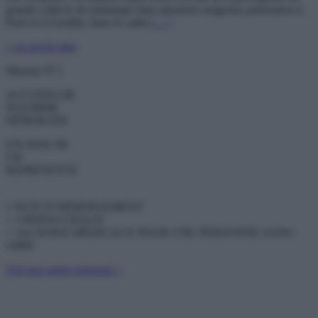
grande collecte de printemps dans plusieurs magasins partenaires à
Paris et à Gentilly, dans le cadre
[…]
+ en savoir plus
Mission N°1
ACCUEILLIR
NOURRIR
HÉBERGER
UN DON DE
55€
REPRÉSENTE
1 NUIT D’HÉBERGEMENT
+ 3 REPAS CHAUD
+ 1ers SOINS MÉDICAUX POUR UNE PERSONNE SANS-
ABRI
Voir nos autres missions >