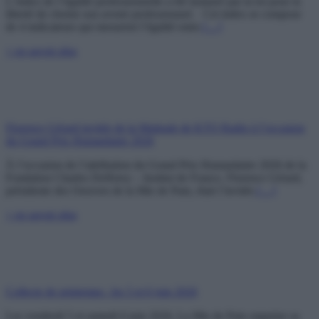
L’index de l’égalité professionnelle a été instauré par la loi pour la
liberté de choisir son avenir professionnel. Cet index se compose
de 4 indicateurs qui mesurent l’égalité entre
[…]
+ en savoir plus
Florence Gérard invitée de la Matinale de KTO Radio à l’occasion
du Grand Prix Humanitaire 2026
À l’occasion de l’attribution du Grand Prix Humanitaire 2026 de la
Fondation Charles Defforey – Institut de France, Florence Gérard,
présidente des Oeuvres de la Mie de Pain, était l’invitée
[…]
+ en savoir plus
Collecte de printemps : les 5 et 6 juin 2026
Les vendredi 5 et samedi 6 juin 2026, La Mie de Pain organise sa