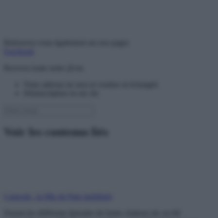
Retrouvez-vous également sur nos pages
Facebook
Recevez toute notre @ctu
Votre adresse ne sera ni vendue ni échangée
Désinscription en un clic
Voir les contenus liés
Canicule : la Mie de Pain mobilisée
Durant les différents épisodes de fortes chaleurs de cet été