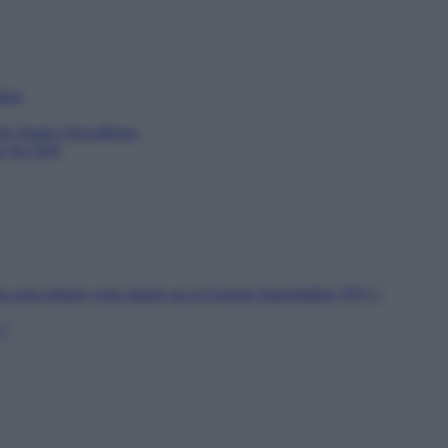
utien
 de Jeunes Travailleurs
ur les SDF
n peut réduire votre Impôt sur la Fortune Immobilière (IFI) ?
 ?