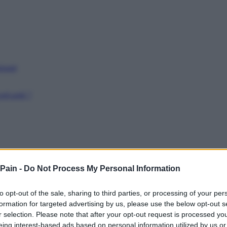
issant
récarité ?
 Pain -
Do Not Process My Personal Information
to opt-out of the sale, sharing to third parties, or processing of your per
formation for targeted advertising by us, please use the below opt-out s
r selection. Please note that after your opt-out request is processed y
eing interest-based ads based on personal information utilized by us or