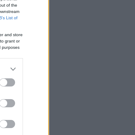
out of the
 downstream
B’s List of
er and store
to grant or
ed purposes