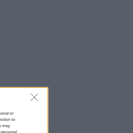
sonal or
ection to
ou may
 personal