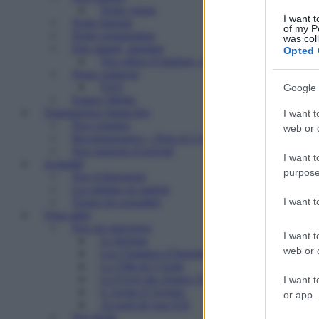
Notre vision
I want t
Notre histoire
of my P
Notre organisation
was col
Etre salarié, stagiaire
Opted 
Nos offres d’emplois, de stages
Nous contacter
FAQ
Google 
Espace Média
Transparence financière
I want t
Nos comptes
web or d
Reconnaissance « Don en Confiance »
Nos rapports d’activité
I want t
Actualité
purpose
Nos événements
Les médias en parlent
I want 
Toutes les actualités
Vous aider
Nos six structures
I want t
Le Refuge
web or d
Les Chantiers d’Insertion
La Villa de l’Aube
Le Foyer des Jeunes Travailleurs « Paulin Enfert
I want t
L’Arche d’Avenirs
or app.
Accueil de jour ESI
Vos droits