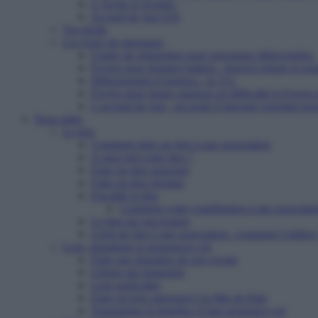
L’Arche d’Avenirs
Accueil de jour ESI
Vos droits
Les types de structures
Centre de réinsertion pour personnes défavorisées
Foyers pour femmes battues : trouver refuge et so
Hébergement d’urgence : le 115
Foyers pour jeunes majeurs en difficulté et Foyers
L’accueil de jour : un point d’ancrage essentiel po
Nous aider
Le don
Comment faire un don à une association
A quoi sert votre don ?
Faire un don ponctuel
Faire un don régulier
Fiscalité et don
Comment votre contribution à une associatio
Le don sur succession
Cerfa de don à une association : comment l’utiliser
Legs, donations et assurances-vie
Faire une donation de son vivant
Léguer par testament
Legs particulier
Faire un legs universel à la Mie de Pain
Transmettre le bénéfice d’une assurance-vie