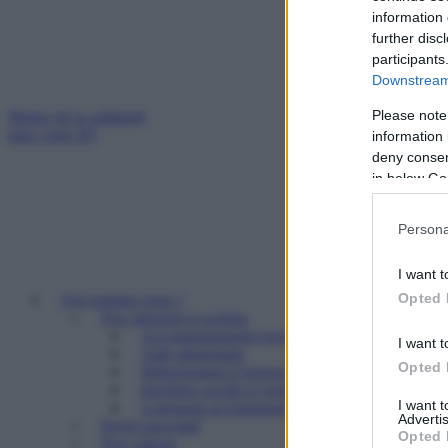
information 
further disc
participants
Downstream 
Please note
Mettez de la solidarité
dans votre IFI
information 
deny consent
in below Go
Persona
I want t
Opted 
Qui sommes nous ?
Nos missions et actions
Accompagnement social
I want t
Aide alimentaire
Opted 
Hébergement d’urgence
Insertion sociale et professionnelle
I want 
Logement accompagné et résidence sociale
Advertis
Projet associatif
Opted 
Nos valeurs