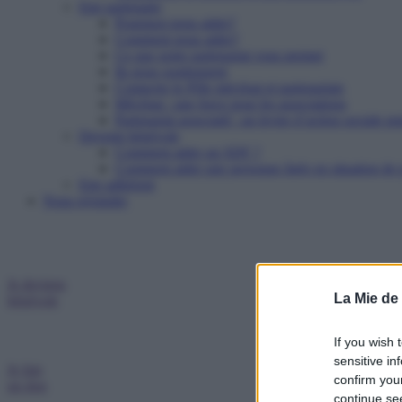
Etre partenaire
Pourquoi nous aider?
Comment nous aider?
Ce que notre partenariat vous permet
Ils nous soutiennent
Contacter le Pôle mécénat et partenariats
Mécénat : une force pour les associations
Partenariat associatif : un levier d’action sociale pu
Devenir bénévole
Comment aider un SDF ?
Comment aider une personne âgée en situation de p
Etre adhérent
Nous rejoindre
Je deviens
La Mie de
bénévole
If you wish 
sensitive in
Je fais
confirm you
un don
continue se