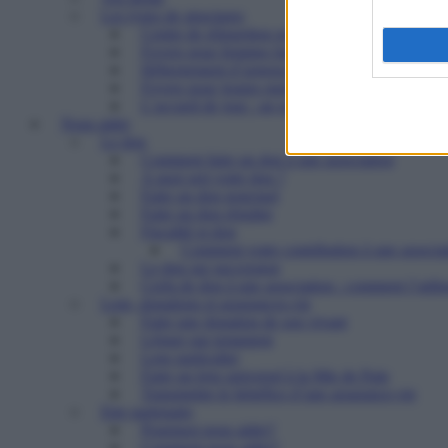
Les types de structures
Centre de réinsertion pour personnes défavorisé
Foyers pour femmes battues : trouver refuge et 
Hébergement d’urgence : le 115
Foyers pour jeunes majeurs en difficulté et Foye
L’accueil de jour : un point d’ancrage essentiel 
Nous aider
Le don
Comment faire un don à une association
A quoi sert votre don ?
Faire un don ponctuel
Faire un don régulier
Fiscalité et don
Comment votre contribution à une associat
Le don sur succession
Cerfa de don à une association : comment l’utilis
Legs, donations et assurances-vie
Faire une donation de son vivant
Léguer par testament
Legs particulier
Faire un legs universel à la Mie de Pain
Transmettre le bénéfice d’une assurance-vie
Etre partenaire
Pourquoi nous aider?
Comment nous aider?