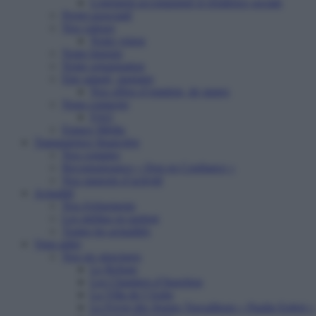
Logement accompagné et résidence sociale
Projet associatif
Nos valeurs
Notre vision
Notre histoire
Notre organisation
Etre salarié, stagiaire
Nos offres d’emplois, de stages
Nous contacter
FAQ
Espace Média
Transparence financière
Nos comptes
Reconnaissance « Don en Confiance »
Nos rapports d’activité
Actualité
Nos événements
Les médias en parlent
Toutes les actualités
Vous aider
Nos six structures
Le Refuge
Les Chantiers d’Insertion
La Villa de l’Aube
Le Foyer des Jeunes Travailleurs « Paulin Enfert »