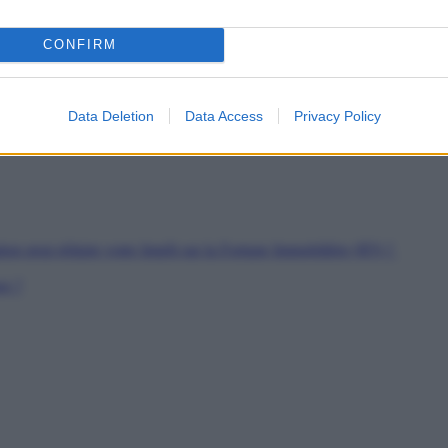
es
CONFIRM
soutien
rs de Jeunes Travailleurs
pour les SDF
Data Deletion
Data Access
Privacy Policy
ion peut réduire votre Impôt sur la Fortune Immobilière (IFI) ?
er ?