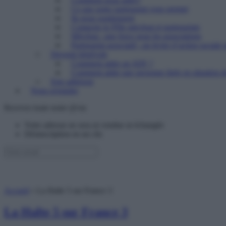
Ce que notre partenariat vous permet
Ils nous soutiennent
Contacter le Pôle mécénat et partenariats
Mécénat : une force pour les associations
Partenariat associatif : un levier d’action sociale 
Devenir bénévole
Comment aider un SDF ?
Comment aider une personne âgée en situation de
Etre adhérent
Nous rejoindre
Recevez toute notre @ctu
Votre adresse ne sera ni vendue ni échangée
Désinscription en un clic
Accueil
»
La Halte 5 sur France 3
La Halte 5 sur France 3