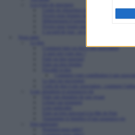
Les types de structures
Centre de réinsertion pour personnes défavorisé
Foyers pour femmes battues : trouver refuge et 
Hébergement d’urgence : le 115
Foyers pour jeunes majeurs en difficulté et Foye
L’accueil de jour : un point d’ancrage essentiel 
Nous aider
Le don
Comment faire un don à une association
A quoi sert votre don ?
Faire un don ponctuel
Faire un don régulier
Fiscalité et don
Comment votre contribution à une associat
Le don sur succession
Cerfa de don à une association : comment l’utilis
Legs, donations et assurances-vie
Faire une donation de son vivant
Léguer par testament
Legs particulier
Faire un legs universel à la Mie de Pain
Transmettre le bénéfice d’une assurance-vie
Etre partenaire
Pourquoi nous aider?
Comment nous aider?