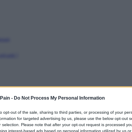
issant
récarité ?
 Pain -
Do Not Process My Personal Information
to opt-out of the sale, sharing to third parties, or processing of your per
formation for targeted advertising by us, please use the below opt-out s
r selection. Please note that after your opt-out request is processed y
eing interest-based ads based on personal information utilized by us or