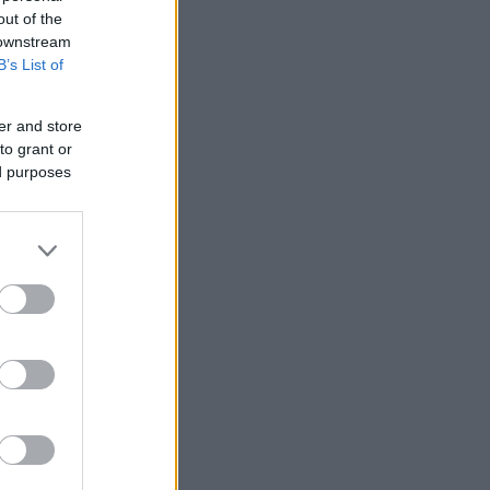
out of the
 downstream
B’s List of
er and store
to grant or
ed purposes