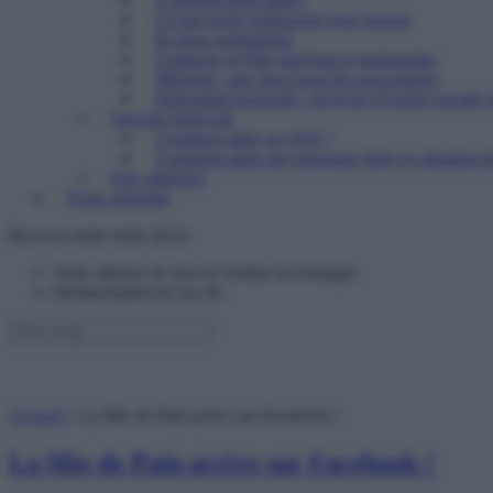
Ce que notre partenariat vous permet
Ils nous soutiennent
Contacter le Pôle mécénat et partenariats
Mécénat : une force pour les associations
Partenariat associatif : un levier d’action sociale 
Devenir bénévole
Comment aider un SDF ?
Comment aider une personne âgée en situation de
Etre adhérent
Nous rejoindre
Recevez toute notre @ctu
Votre adresse ne sera ni vendue ni échangée
Désinscription en un clic
Accueil
»
La Mie de Pain arrive sur Facebook !
La Mie de Pain arrive sur Facebook !