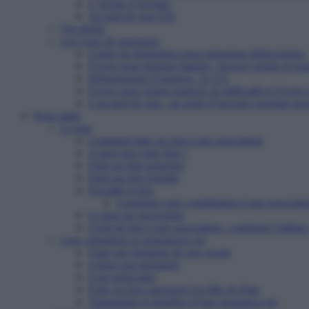
L’Arche d’Avenirs
Accueil de jour ESI
Vos droits
Les types de structures
Centre de réinsertion pour personnes défavorisées
Foyers pour femmes battues : trouver refuge et so
Hébergement d’urgence : le 115
Foyers pour jeunes majeurs en difficulté et Foyers
L’accueil de jour : un point d’ancrage essentiel po
Nous aider
Le don
Comment faire un don à une association
A quoi sert votre don ?
Faire un don ponctuel
Faire un don régulier
Fiscalité et don
Comment votre contribution à une associatio
Le don sur succession
Cerfa de don à une association : comment l’utiliser
Legs, donations et assurances-vie
Faire une donation de son vivant
Léguer par testament
Legs particulier
Faire un legs universel à la Mie de Pain
Transmettre le bénéfice d’une assurance-vie