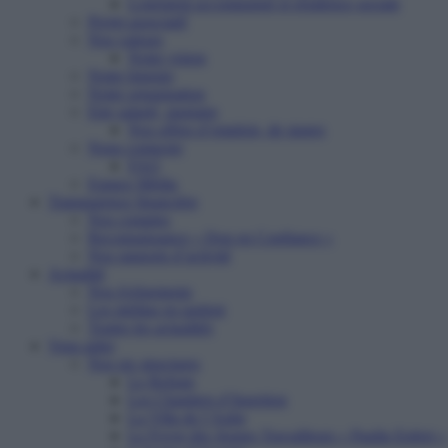
Logement accompagné et résidence sociale
Projet associatif
Nos valeurs
Notre vision
Notre histoire
Notre organisation
Etre salarié, stagiaire
Nos offres d’emplois, de stages
Nous contacter
FAQ
Espace Média
Transparence financière
Nos comptes
Reconnaissance « Don en Confiance »
Nos rapports d’activité
Actualité
Nos événements
Les médias en parlent
Toutes les actualités
Vous aider
Nos six structures
Le Refuge
Les Chantiers d’Insertion
La Villa de l’Aube
Le Foyer des Jeunes Travailleurs « Paulin Enfert »