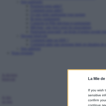
Etre partenaire
Pourquoi nous aider?
Comment nous aider?
Ce que notre partenariat vous permet
Ils nous soutiennent
Contacter le Pôle mécénat et partenariats
Mécénat : une force pour les associations
Partenariat associatif : un levier d’action sociale pu
Devenir bénévole
Comment aider un SDF ?
Comment aider une personne âgée en situation de p
Etre adhérent
Nous rejoindre
Je deviens
La Mie de
bénévole
If you wish 
sensitive in
Je fais
confirm you
un don
continue se