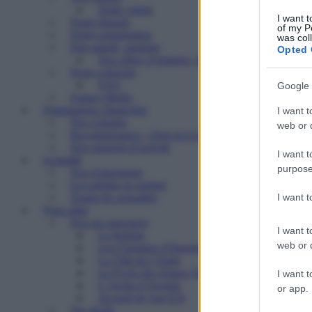
Notre vision
I want t
Notre histoire
of my P
Notre organisation
was col
Etre salarié, stagiaire
Opted 
Nos offres d’emplois, de stages
Nous contacter
FAQ
Google 
Espace Média
Transparence financière
I want t
Nos comptes
web or d
Reconnaissance « Don en Confiance »
Nos rapports d’activité
I want t
Actualité
purpose
Nos événements
Les médias en parlent
I want 
Toutes les actualités
Vous aider
Nos six structures
I want t
Le Refuge
web or d
Les Chantiers d’Insertion
La Villa de l’Aube
Le Foyer des Jeunes Travailleurs « Paulin Enfert
I want t
L’Arche d’Avenirs
or app.
Accueil de jour ESI
Vos droits