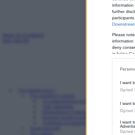
information 
further disc
participants
Downstream 
Please note
Mettez de la solidarité
dans votre IFI
information 
deny consent
in below Go
Persona
I want t
Opted 
Qui sommes nous ?
Nos missions et actions
Accompagnement social
I want t
Aide alimentaire
Opted 
Hébergement d’urgence
Insertion sociale et professionnelle
I want 
Logement accompagné et résidence sociale
Advertis
Projet associatif
Opted 
Nos valeurs