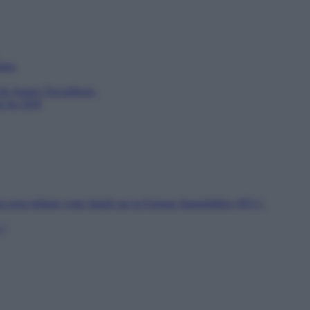
utien
 de Jeunes Travailleurs
ur les SDF
n peut réduire votre Impôt sur la Fortune Immobilière (IFI) ?
 ?