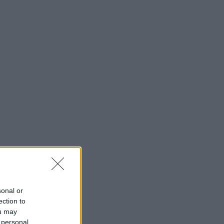
sonal or
ection to
ou may
 personal