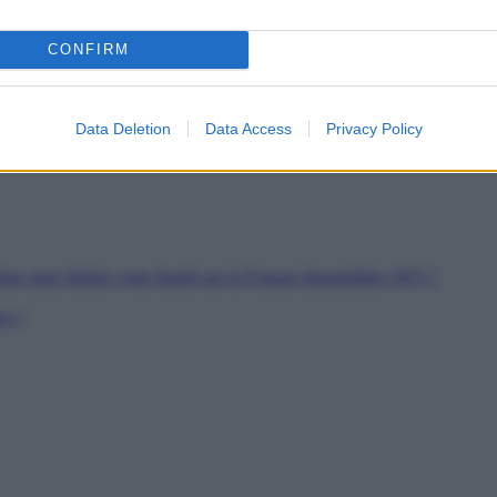
es
CONFIRM
soutien
rs de Jeunes Travailleurs
pour les SDF
Data Deletion
Data Access
Privacy Policy
ion peut réduire votre Impôt sur la Fortune Immobilière (IFI) ?
er ?