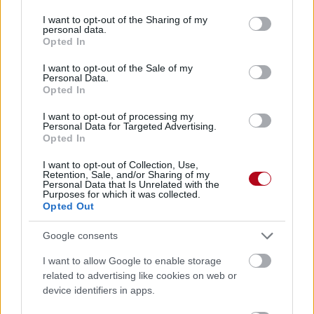
services and may gather and store information including but
not limited to your visit or usage behaviour. You may click to
I want to opt-out of the Sharing of my
personal data.
grant or deny consent to Google and its third-party tags to
Opted In
use your data for below specified purposes in below Google
consent section.
I want to opt-out of the Sale of my
Personal Data.
Opted In
I want to opt-out of processing my
Personal Data for Targeted Advertising.
Opted In
I want to opt-out of Collection, Use,
Retention, Sale, and/or Sharing of my
Personal Data that Is Unrelated with the
Purposes for which it was collected.
Opted Out
Google consents
I want to allow Google to enable storage
related to advertising like cookies on web or
device identifiers in apps.
« Autoroutes et Tunnel du Mont Blanc (ATMB) annonce la