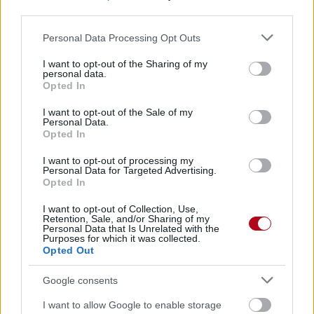
third parties.
Please note that this website/app uses one or more Google
Personal Data Processing Opt Outs
services and may gather and store information including but
not limited to your visit or usage behaviour. You may click to
I want to opt-out of the Sharing of my
personal data.
grant or deny consent to Google and its third-party tags to
Opted In
use your data for below specified purposes in below Google
consent section.
I want to opt-out of the Sale of my
Personal Data.
Opted In
I want to opt-out of processing my
Personal Data for Targeted Advertising.
Opted In
I want to opt-out of Collection, Use,
Retention, Sale, and/or Sharing of my
Personal Data that Is Unrelated with the
Purposes for which it was collected.
Opted Out
Google consents
I want to allow Google to enable storage