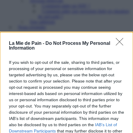
Devenir bénévole
Comment aider un SDF ?
Comment aider une personne âgée en situation
de précarité ?
Etre adhérent
Nous rejoindre
Recevez toute notre @ctu
La Mie de Pain -
Do Not Process My Personal
Votre adresse ne sera ni vendue ni échangée
Information
Désinscription en un clic
If you wish to opt-out of the sale, sharing to third parties, or
processing of your personal or sensitive information for
targeted advertising by us, please use the below opt-out
section to confirm your selection. Please note that after your
Accueil
»
Le projet en faveur de l’autonomie des personnes
opt-out request is processed you may continue seeing
handicapées va se concrétiser grâce à vous !
interest-based ads based on personal information utilized by
us or personal information disclosed to third parties prior to
Le projet en faveur de l’autonomie des
your opt-out. You may separately opt-out of the further
personnes handicapées va se concrétiser
disclosure of your personal information by third parties on the
grâce à vous !
IAB’s list of downstream participants. This information may
also be disclosed by us to third parties on the
IAB’s List of
Downstream Participants
that may further disclose it to other
mercredi 1 juillet 2015