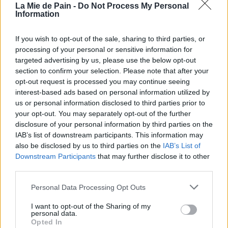
Devenir bénévole
La Mie de Pain -
Do Not Process My Personal
Comment aider un SDF ?
Information
Comment aider une personne âgée en situation
de précarité ?
Etre adhérent
If you wish to opt-out of the sale, sharing to third parties, or
Nous rejoindre
processing of your personal or sensitive information for
targeted advertising by us, please use the below opt-out
Recevez toute notre @ctu
section to confirm your selection. Please note that after your
Votre adresse ne sera ni vendue ni échangée
opt-out request is processed you may continue seeing
Désinscription en un clic
interest-based ads based on personal information utilized by
us or personal information disclosed to third parties prior to
your opt-out. You may separately opt-out of the further
disclosure of your personal information by third parties on the
IAB’s list of downstream participants. This information may
also be disclosed by us to third parties on the
IAB’s List of
Accueil
»
La Mie de Pain a tenu son Assemblée générale annuelle
Downstream Participants
that may further disclose it to other
La Mie de Pain a tenu son Assemblée
third parties.
générale annuelle
Please note that this website/app uses one or more Google
Personal Data Processing Opt Outs
services and may gather and store information including but
mardi 22 juillet 2014
not limited to your visit or usage behaviour. You may click to
I want to opt-out of the Sharing of my
personal data.
grant or deny consent to Google and its third-party tags to
Le jeudi 26 juin 2014, s’est tenue l’Assemblée générale annuelle de
Opted In
use your data for below specified purposes in below Google