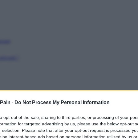
issant
récarité ?
 Pain -
Do Not Process My Personal Information
to opt-out of the sale, sharing to third parties, or processing of your per
formation for targeted advertising by us, please use the below opt-out s
r selection. Please note that after your opt-out request is processed y
eing interest-based ads based on personal information utilized by us or