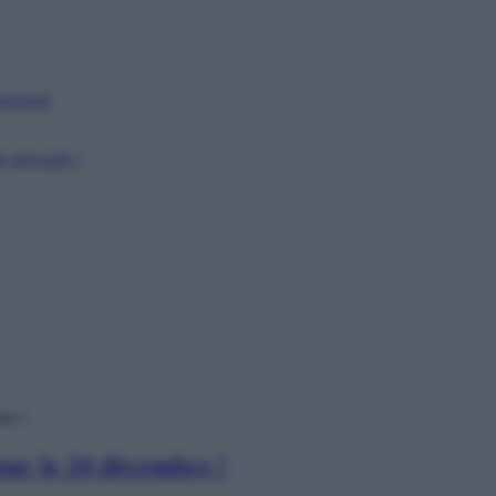
puissant
 précarité ?
re !
ur le 24 décembre !