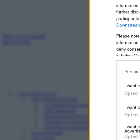
information 
further disc
participants
Downstream 
Please note
Mettez de la solidarité
dans votre IFI
information 
deny consent
in below Go
Persona
I want t
Opted 
Qui sommes nous ?
Nos missions et actions
Accompagnement social
I want t
Aide alimentaire
Opted 
Hébergement d’urgence
Insertion sociale et professionnelle
I want 
Logement accompagné et résidence sociale
Advertis
Projet associatif
Opted 
Nos valeurs