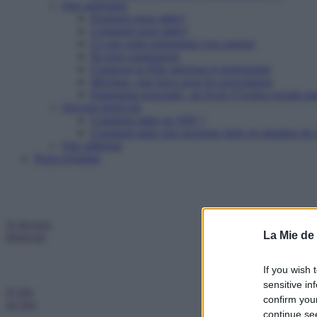
Etre partenaire
Pourquoi nous aider?
Comment nous aider?
Ce que notre partenariat vous permet
Ils nous soutiennent
Contacter le Pôle mécénat et partenariats
Mécénat : une force pour les associations
Partenariat associatif : un levier d’action sociale pu
Devenir bénévole
Comment aider un SDF ?
Comment aider une personne âgée en situation de p
Etre adhérent
Nous rejoindre
Je deviens
La Mie de
bénévole
If you wish 
sensitive in
Je fais
confirm you
un don
continue se