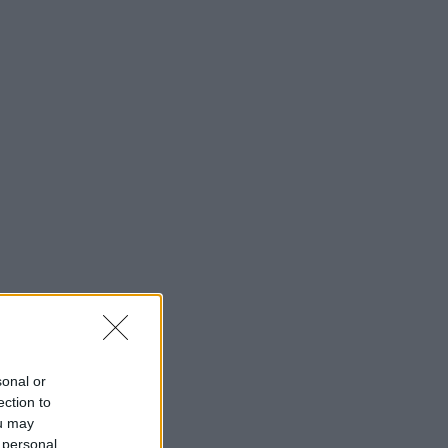
sonal or
ection to
ou may
 personal