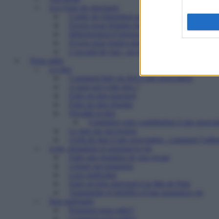
Les types de structures
Centre de réinsertion pour personnes défavorisé
Foyers pour femmes battues : trouver refuge et 
Hébergement d’urgence : le 115
Foyers pour jeunes majeurs en difficulté et Foye
L’accueil de jour : un point d’ancrage essentiel 
Nous aider
Le don
Comment faire un don à une association
A quoi sert votre don ?
Faire un don ponctuel
Faire un don régulier
Fiscalité et don
Comment votre contribution à une associat
Le don sur succession
Cerfa de don à une association : comment l’utilis
Legs, donations et assurances-vie
Faire une donation de son vivant
Léguer par testament
Legs particulier
Faire un legs universel à la Mie de Pain
Transmettre le bénéfice d’une assurance-vie
Etre partenaire
Pourquoi nous aider?
Comment nous aider?