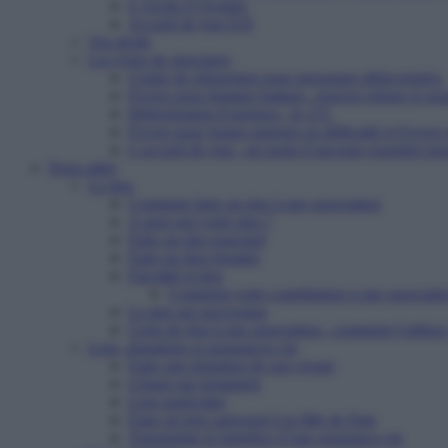
L’Arche d’Avenirs
Accueil de jour ESI
Vos droits
Les types de structures
Centre de réinsertion pour personnes défavorisées
Foyers pour femmes battues : trouver refuge et so
Hébergement d’urgence : le 115
Foyers pour jeunes majeurs en difficulté et Foyers
L’accueil de jour : un point d’ancrage essentiel po
Nous aider
Le don
Comment faire un don à une association
A quoi sert votre don ?
Faire un don ponctuel
Faire un don régulier
Fiscalité et don
Comment votre contribution à une associatio
Le don sur succession
Cerfa de don à une association : comment l’utiliser
Legs, donations et assurances-vie
Faire une donation de son vivant
Léguer par testament
Legs particulier
Faire un legs universel à la Mie de Pain
Transmettre le bénéfice d’une assurance-vie