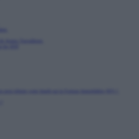
utien
 de Jeunes Travailleurs
ur les SDF
n peut réduire votre Impôt sur la Fortune Immobilière (IFI) ?
 ?