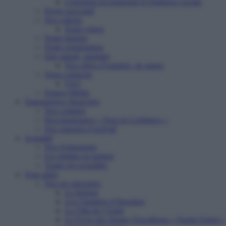
Logement accompagné et résidence sociale
Projet associatif
Nos valeurs
Notre vision
Notre histoire
Notre organisation
Etre salarié, stagiaire
Nos offres d’emplois, de stages
Nous contacter
FAQ
Espace Média
Transparence financière
Nos comptes
Reconnaissance « Don en Confiance »
Nos rapports d’activité
Actualité
Nos événements
Les médias en parlent
Toutes les actualités
Vous aider
Nos six structures
Le Refuge
Les Chantiers d’Insertion
La Villa de l’Aube
Le Foyer des Jeunes Travailleurs « Paulin Enfert »