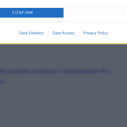
es
CONFIRM
soutien
rs de Jeunes Travailleurs
pour les SDF
Data Deletion
Data Access
Privacy Policy
ion peut réduire votre Impôt sur la Fortune Immobilière (IFI) ?
er ?