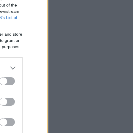
out of the
 downstream
B’s List of
er and store
to grant or
ed purposes