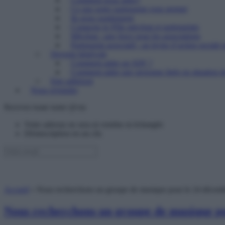
Ce que notre partenariat vous permet
Ils nous soutiennent
Contacter le Pôle mécénat et partenariats
Mécénat : une force pour les associations
Partenariat associatif : un levier d’action sociale 
Devenir bénévole
Comment aider un SDF ?
Comment aider une personne âgée en situation de
Etre adhérent
Nous rejoindre
Recevez toute notre @ctu
Votre adresse ne sera ni vendue ni échangée
Désinscription en un clic
Accueil
»
Nous recherchons un groupe de musique pour le 24 décemb
Nous recherchons un groupe de musique po