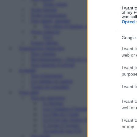
Notre vision
I want t
Notre histoire
of my P
Notre organisation
was col
Etre salarié, stagiaire
Opted 
Nos offres d’emplois, de stages
Nous contacter
FAQ
Google 
Espace Média
Transparence financière
I want t
Nos comptes
web or d
Reconnaissance « Don en Confiance »
Nos rapports d’activité
I want t
Actualité
purpose
Nos événements
Les médias en parlent
I want 
Toutes les actualités
Vous aider
Nos six structures
I want t
Le Refuge
web or d
Les Chantiers d’Insertion
La Villa de l’Aube
Le Foyer des Jeunes Travailleurs « Paulin Enfert
I want t
L’Arche d’Avenirs
or app.
Accueil de jour ESI
Vos droits