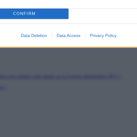
es
CONFIRM
soutien
rs de Jeunes Travailleurs
pour les SDF
Data Deletion
Data Access
Privacy Policy
ion peut réduire votre Impôt sur la Fortune Immobilière (IFI) ?
er ?