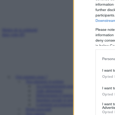
information 
further disc
participants
Downstream 
Please note
Mettez de la solidarité
dans votre IFI
information 
deny consent
in below Go
Persona
I want t
Opted 
Qui sommes nous ?
Nos missions et actions
Accompagnement social
I want t
Aide alimentaire
Opted 
Hébergement d’urgence
Insertion sociale et professionnelle
I want 
Logement accompagné et résidence sociale
Advertis
Projet associatif
Opted 
Nos valeurs