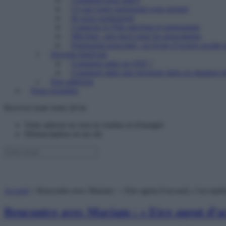
Ce que notre partenariat vous permet
Ils nous soutiennent
Contacter le Pôle mécénat et partenariats
Mécénat : une force pour les associations
Partenariat associatif : un levier d’action sociale 
Devenir bénévole
Comment aider un SDF ?
Comment aider une personne âgée en situation de
Etre adhérent
Nous rejoindre
Recevez toute notre @ctu
Votre adresse ne sera ni vendue ni échangée
Désinscription en un clic
Accueil
»
Rencontre avec Mariam : « Etre agent d’accueil, c’est repérer
Rencontre avec Mariam : « Etre agent d’accu