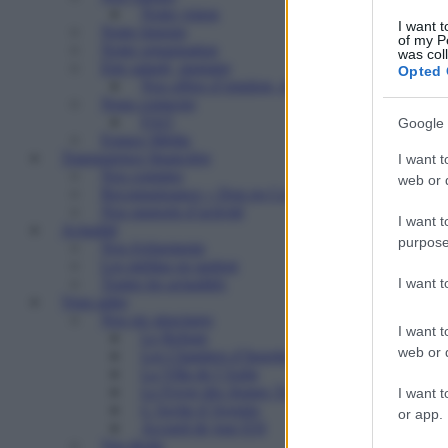
Notre vision
I want t
Notre histoire
of my P
Notre organisation
was col
Etre salarié, stagiaire
Opted 
Nos offres d’emplois, de stages
Nous contacter
FAQ
Google 
Espace Média
Transparence financière
I want t
Nos comptes
web or d
Reconnaissance « Don en Confiance »
Nos rapports d’activité
I want t
Actualité
purpose
Nos événements
Les médias en parlent
I want 
Toutes les actualités
Vous aider
Nos six structures
I want t
Le Refuge
web or d
Les Chantiers d’Insertion
La Villa de l’Aube
Le Foyer des Jeunes Travailleurs « Paulin Enfert
I want t
L’Arche d’Avenirs
or app.
Accueil de jour ESI
Vos droits