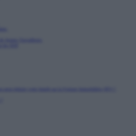
utien
 de Jeunes Travailleurs
ur les SDF
n peut réduire votre Impôt sur la Fortune Immobilière (IFI) ?
 ?