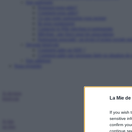
Etre partenaire
Pourquoi nous aider?
Comment nous aider?
Ce que notre partenariat vous permet
Ils nous soutiennent
Contacter le Pôle mécénat et partenariats
Mécénat : une force pour les associations
Partenariat associatif : un levier d’action sociale pu
Devenir bénévole
Comment aider un SDF ?
Comment aider une personne âgée en situation de p
Etre adhérent
Nous rejoindre
Je deviens
La Mie de
bénévole
If you wish 
sensitive in
Je fais
confirm you
un don
continue se