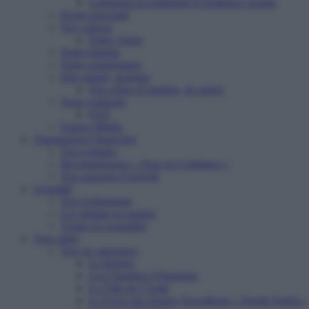
Logement accompagné et résidence sociale
Projet associatif
Nos valeurs
Notre vision
Notre histoire
Notre organisation
Etre salarié, stagiaire
Nos offres d’emplois, de stages
Nous contacter
FAQ
Espace Média
Transparence financière
Nos comptes
Reconnaissance « Don en Confiance »
Nos rapports d’activité
Actualité
Nos événements
Les médias en parlent
Toutes les actualités
Vous aider
Nos six structures
Le Refuge
Les Chantiers d’Insertion
La Villa de l’Aube
Le Foyer des Jeunes Travailleurs « Paulin Enfert »