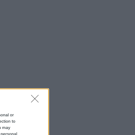
sonal or
ection to
ou may
 personal