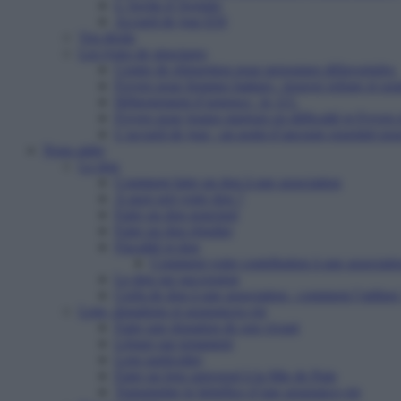
L’Arche d’Avenirs
Accueil de jour ESI
Vos droits
Les types de structures
Centre de réinsertion pour personnes défavorisées
Foyers pour femmes battues : trouver refuge et so
Hébergement d’urgence : le 115
Foyers pour jeunes majeurs en difficulté et Foyers
L’accueil de jour : un point d’ancrage essentiel po
Nous aider
Le don
Comment faire un don à une association
A quoi sert votre don ?
Faire un don ponctuel
Faire un don régulier
Fiscalité et don
Comment votre contribution à une associatio
Le don sur succession
Cerfa de don à une association : comment l’utiliser
Legs, donations et assurances-vie
Faire une donation de son vivant
Léguer par testament
Legs particulier
Faire un legs universel à la Mie de Pain
Transmettre le bénéfice d’une assurance-vie