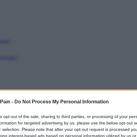
issant
récarité ?
 Pain -
Do Not Process My Personal Information
to opt-out of the sale, sharing to third parties, or processing of your per
formation for targeted advertising by us, please use the below opt-out s
r selection. Please note that after your opt-out request is processed y
eing interest-based ads based on personal information utilized by us or