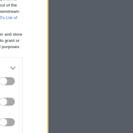
out of the
 downstream
B’s List of
er and store
to grant or
ed purposes