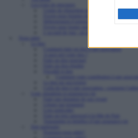
Les types de structures
Centre de réinsertion pour personnes défavorisé
Foyers pour femmes battues : trouver refuge et 
Hébergement d’urgence : le 115
Foyers pour jeunes majeurs en difficulté et Foye
L’accueil de jour : un point d’ancrage essentiel 
Nous aider
Le don
Comment faire un don à une association
A quoi sert votre don ?
Faire un don ponctuel
Faire un don régulier
Fiscalité et don
Comment votre contribution à une associat
Le don sur succession
Cerfa de don à une association : comment l’utilis
Legs, donations et assurances-vie
Faire une donation de son vivant
Léguer par testament
Legs particulier
Faire un legs universel à la Mie de Pain
Transmettre le bénéfice d’une assurance-vie
Etre partenaire
Pourquoi nous aider?
Comment nous aider?