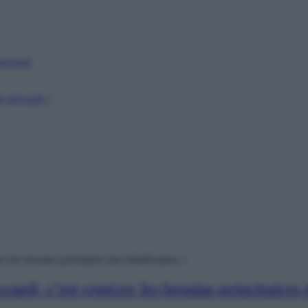
puissant
 précarité ?
 les besoins prioritaires des bénéficiaires »
eil, c’est repérer les besoins prioritaires 