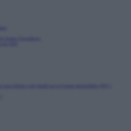
utien
 de Jeunes Travailleurs
ur les SDF
n peut réduire votre Impôt sur la Fortune Immobilière (IFI) ?
 ?