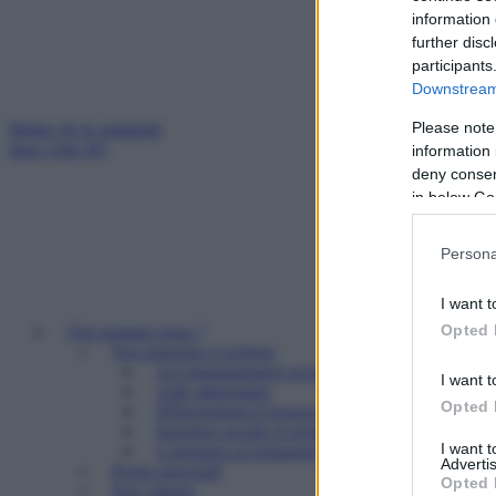
information 
further disc
participants
Downstream 
Please note
Mettez de la solidarité
dans votre IFI
information 
deny consent
in below Go
Persona
I want t
Opted 
Qui sommes nous ?
Nos missions et actions
Accompagnement social
I want t
Aide alimentaire
Opted 
Hébergement d’urgence
Insertion sociale et professionnelle
I want 
Logement accompagné et résidence sociale
Advertis
Projet associatif
Opted 
Nos valeurs