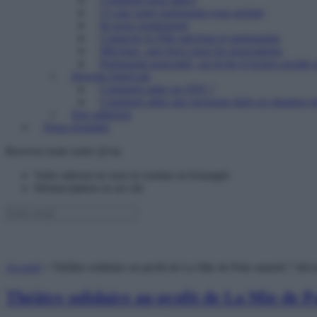
Ce que notre partenariat vous permet
Ils nous soutiennent
Contacter le Pôle mécénat et partenariats
Mécénat : une force pour les associations
Partenariat associatif : un levier d’action sociale 
Devenir bénévole
Comment aider un SDF ?
Comment aider une personne âgée en situation de
Etre adhérent
Nous rejoindre
Recevez toute notre @ctu
Votre adresse ne sera ni vendue ni échangée
Désinscription en un clic
Accueil
»
Théâtre solidaire au profit de La Mie de Pain samedi 7 déc
Théâtre solidaire au profit de La Mie de 