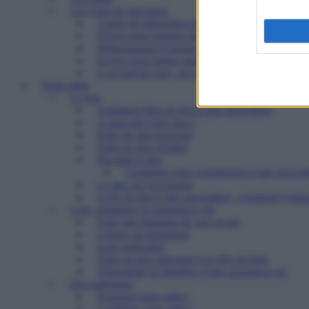
Les types de structures
Centre de réinsertion pour personnes défavorisé
Foyers pour femmes battues : trouver refuge et 
Hébergement d’urgence : le 115
Foyers pour jeunes majeurs en difficulté et Foye
L’accueil de jour : un point d’ancrage essentiel 
Nous aider
Le don
Comment faire un don à une association
A quoi sert votre don ?
Faire un don ponctuel
Faire un don régulier
Fiscalité et don
Comment votre contribution à une associat
Le don sur succession
Cerfa de don à une association : comment l’utilis
Legs, donations et assurances-vie
Faire une donation de son vivant
Léguer par testament
Legs particulier
Faire un legs universel à la Mie de Pain
Transmettre le bénéfice d’une assurance-vie
Etre partenaire
Pourquoi nous aider?
Comment nous aider?