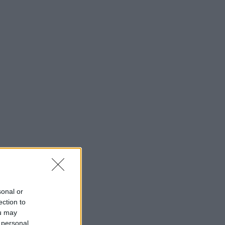
sonal or
ection to
ou may
 personal