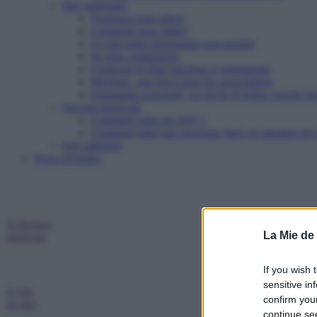
Etre partenaire
Pourquoi nous aider?
Comment nous aider?
Ce que notre partenariat vous permet
Ils nous soutiennent
Contacter le Pôle mécénat et partenariats
Mécénat : une force pour les associations
Partenariat associatif : un levier d’action sociale pu
Devenir bénévole
Comment aider un SDF ?
Comment aider une personne âgée en situation de p
Etre adhérent
Nous rejoindre
Je deviens
La Mie de
bénévole
If you wish 
sensitive in
Je fais
confirm you
un don
continue se