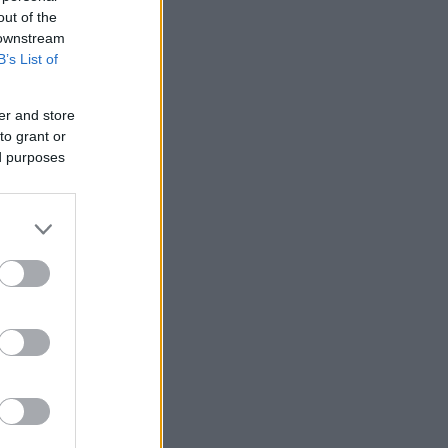
out of the
 downstream
B’s List of
er and store
to grant or
ed purposes