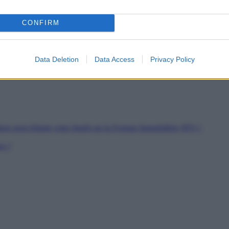
es
CONFIRM
soutien
rs de Jeunes Travailleurs
pour les SDF
Data Deletion
Data Access
Privacy Policy
ion peut réduire votre Impôt sur la Fortune Immobilière (IFI) ?
er ?