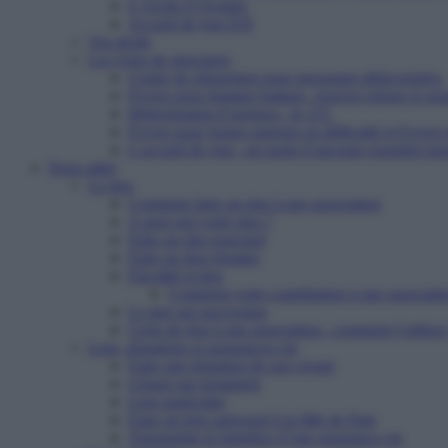
L’Arche d’Avenirs
Accueil de jour ESI
Vos droits
Les types de structures
Centre de réinsertion pour personnes défavorisées
Foyers pour femmes battues : trouver refuge et so
Hébergement d’urgence : le 115
Foyers pour jeunes majeurs en difficulté et Foyers
L’accueil de jour : un point d’ancrage essentiel po
Nous aider
Le don
Comment faire un don à une association
A quoi sert votre don ?
Faire un don ponctuel
Faire un don régulier
Fiscalité et don
Comment votre contribution à une associatio
Le don sur succession
Cerfa de don à une association : comment l’utiliser
Legs, donations et assurances-vie
Faire une donation de son vivant
Léguer par testament
Legs particulier
Faire un legs universel à la Mie de Pain
Transmettre le bénéfice d’une assurance-vie