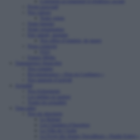
Logement accompagné et résidence sociale
Projet associatif
Nos valeurs
Notre vision
Notre histoire
Notre organisation
Etre salarié, stagiaire
Nos offres d’emplois, de stages
Nous contacter
FAQ
Espace Média
Transparence financière
Nos comptes
Reconnaissance « Don en Confiance »
Nos rapports d’activité
Actualité
Nos événements
Les médias en parlent
Toutes les actualités
Vous aider
Nos six structures
Le Refuge
Les Chantiers d’Insertion
La Villa de l’Aube
Le Foyer des Jeunes Travailleurs « Paulin Enfert »