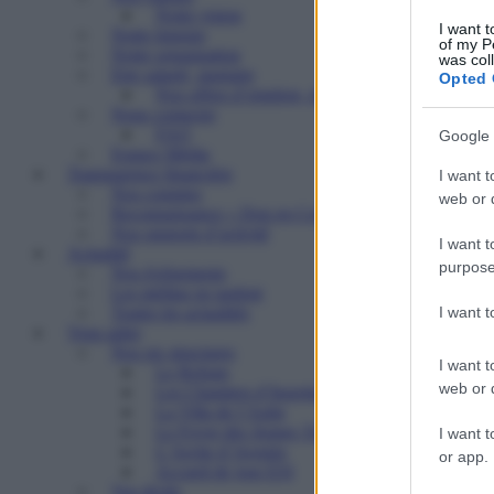
Notre vision
I want t
Notre histoire
of my P
Notre organisation
was col
Etre salarié, stagiaire
Opted 
Nos offres d’emplois, de stages
Nous contacter
FAQ
Google 
Espace Média
Transparence financière
I want t
Nos comptes
web or d
Reconnaissance « Don en Confiance »
Nos rapports d’activité
I want t
Actualité
purpose
Nos événements
Les médias en parlent
I want 
Toutes les actualités
Vous aider
Nos six structures
I want t
Le Refuge
web or d
Les Chantiers d’Insertion
La Villa de l’Aube
Le Foyer des Jeunes Travailleurs « Paulin Enfert
I want t
L’Arche d’Avenirs
or app.
Accueil de jour ESI
Vos droits