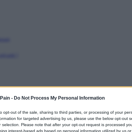
issant
récarité ?
 Pain -
Do Not Process My Personal Information
to opt-out of the sale, sharing to third parties, or processing of your per
formation for targeted advertising by us, please use the below opt-out s
r selection. Please note that after your opt-out request is processed y
eing interest-based ads based on personal information utilized by us or