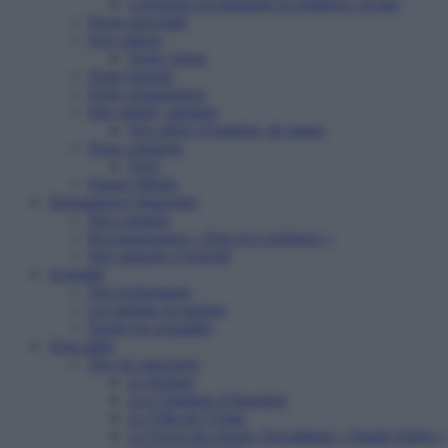
Logement accompagné et résidence sociale
Projet associatif
Nos valeurs
Notre vision
Notre histoire
Notre organisation
Etre salarié, stagiaire
Nos offres d’emplois, de stages
Nous contacter
FAQ
Espace Média
Transparence financière
Nos comptes
Reconnaissance « Don en Confiance »
Nos rapports d’activité
Actualité
Nos événements
Les médias en parlent
Toutes les actualités
Vous aider
Nos six structures
Le Refuge
Les Chantiers d’Insertion
La Villa de l’Aube
Le Foyer des Jeunes Travailleurs « Paulin Enfert »