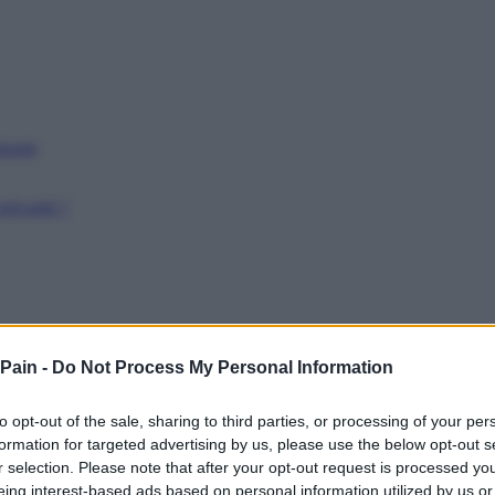
issant
récarité ?
 Pain -
Do Not Process My Personal Information
to opt-out of the sale, sharing to third parties, or processing of your per
formation for targeted advertising by us, please use the below opt-out s
r selection. Please note that after your opt-out request is processed y
eing interest-based ads based on personal information utilized by us or