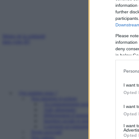
information 
further disc
participants
Downstream 
Please note
Mettez de la solidarité
dans votre IFI
information 
deny consent
in below Go
Persona
I want t
Opted 
Qui sommes nous ?
Nos missions et actions
Accompagnement social
I want t
Aide alimentaire
Opted 
Hébergement d’urgence
Insertion sociale et professionnelle
I want 
Logement accompagné et résidence sociale
Advertis
Projet associatif
Opted 
Nos valeurs