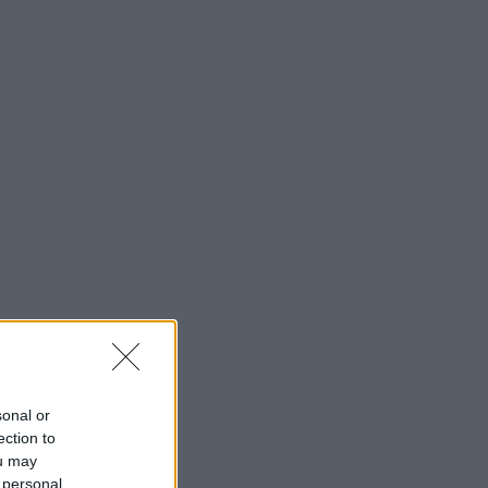
sonal or
ection to
ou may
 personal