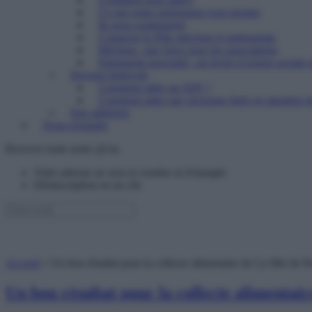
Ce que notre partenariat vous permet
Ils nous soutiennent
Contacter le Pôle mécénat et partenariats
Mécénat : une force pour les associations
Partenariat associatif : un levier d’action sociale 
Devenir bénévole
Comment aider un SDF ?
Comment aider une personne âgée en situation de
Etre adhérent
Nous rejoindre
Recevez toute notre @ctu
Votre adresse ne sera ni vendue ni échangée
Désinscription en un clic
Accueil
»
Un bon résultat pour la collecte alimentaire de La Mie de P
Un bon résultat pour la collecte alimentai