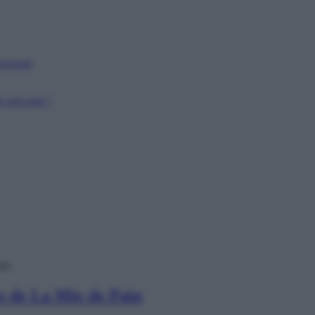
puissant
 précarité ?
ain
re de La Mie de Pain