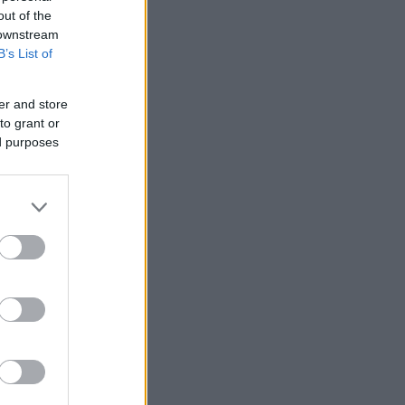
out of the
 downstream
B’s List of
er and store
to grant or
ed purposes