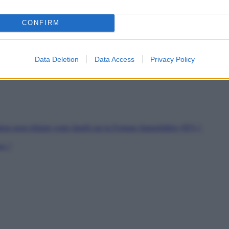
es
CONFIRM
soutien
rs de Jeunes Travailleurs
pour les SDF
Data Deletion
Data Access
Privacy Policy
ion peut réduire votre Impôt sur la Fortune Immobilière (IFI) ?
er ?