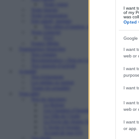
Notre vision
I want t
Notre histoire
of my P
Notre organisation
was col
Etre salarié, stagiaire
Opted 
Nos offres d’emplois, de stages
Nous contacter
FAQ
Google 
Espace Média
Transparence financière
I want t
Nos comptes
web or d
Reconnaissance « Don en Confiance »
Nos rapports d’activité
I want t
Actualité
purpose
Nos événements
Les médias en parlent
I want 
Toutes les actualités
Vous aider
Nos six structures
I want t
Le Refuge
web or d
Les Chantiers d’Insertion
La Villa de l’Aube
Le Foyer des Jeunes Travailleurs « Paulin Enfert
I want t
L’Arche d’Avenirs
or app.
Accueil de jour ESI
Vos droits