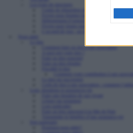
Les types de structures
Centre de réinsertion pour personnes défavorisé
Foyers pour femmes battues : trouver refuge et 
Hébergement d’urgence : le 115
Foyers pour jeunes majeurs en difficulté et Foye
L’accueil de jour : un point d’ancrage essentiel 
Nous aider
Le don
Comment faire un don à une association
A quoi sert votre don ?
Faire un don ponctuel
Faire un don régulier
Fiscalité et don
Comment votre contribution à une associat
Le don sur succession
Cerfa de don à une association : comment l’utilis
Legs, donations et assurances-vie
Faire une donation de son vivant
Léguer par testament
Legs particulier
Faire un legs universel à la Mie de Pain
Transmettre le bénéfice d’une assurance-vie
Etre partenaire
Pourquoi nous aider?
Comment nous aider?