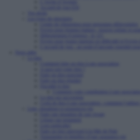
L’Arche d’Avenirs
Accueil de jour ESI
Vos droits
Les types de structures
Centre de réinsertion pour personnes défavorisées
Foyers pour femmes battues : trouver refuge et so
Hébergement d’urgence : le 115
Foyers pour jeunes majeurs en difficulté et Foyers
L’accueil de jour : un point d’ancrage essentiel po
Nous aider
Le don
Comment faire un don à une association
A quoi sert votre don ?
Faire un don ponctuel
Faire un don régulier
Fiscalité et don
Comment votre contribution à une associatio
Le don sur succession
Cerfa de don à une association : comment l’utiliser
Legs, donations et assurances-vie
Faire une donation de son vivant
Léguer par testament
Legs particulier
Faire un legs universel à la Mie de Pain
Transmettre le bénéfice d’une assurance-vie