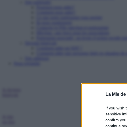
Etre partenaire
Pourquoi nous aider?
Comment nous aider?
Ce que notre partenariat vous permet
Ils nous soutiennent
Contacter le Pôle mécénat et partenariats
Mécénat : une force pour les associations
Partenariat associatif : un levier d’action sociale pu
Devenir bénévole
Comment aider un SDF ?
Comment aider une personne âgée en situation de p
Etre adhérent
Nous rejoindre
Je deviens
La Mie de
bénévole
If you wish 
sensitive in
Je fais
confirm you
un don
continue se