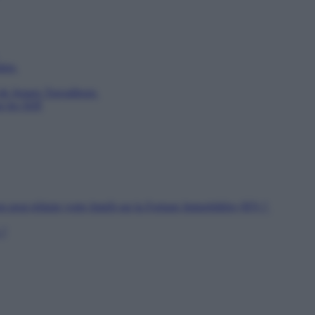
utien
 de Jeunes Travailleurs
ur les SDF
n peut réduire votre Impôt sur la Fortune Immobilière (IFI) ?
 ?