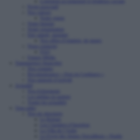
Logement accompagné et résidence sociale
Projet associatif
Nos valeurs
Notre vision
Notre histoire
Notre organisation
Etre salarié, stagiaire
Nos offres d’emplois, de stages
Nous contacter
FAQ
Espace Média
Transparence financière
Nos comptes
Reconnaissance « Don en Confiance »
Nos rapports d’activité
Actualité
Nos événements
Les médias en parlent
Toutes les actualités
Vous aider
Nos six structures
Le Refuge
Les Chantiers d’Insertion
La Villa de l’Aube
Le Foyer des Jeunes Travailleurs « Paulin