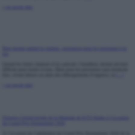
+ en savoir plus
Bien dormir malgré la chaleur : ressources pour les personnes à la
rue
Quand les fortes chaleurs et la canicule s’installent, dormir devient
difficile pour toutes et tous. Mais pour les personnes sans domicile
fixe, vivant dehors ou dans des hébergements d’urgence, la
[…]
+ en savoir plus
Florence Gérard invitée de la Matinale de KTO Radio à l’occasion
du Grand Prix Humanitaire 2026
À l’occasion de l’attribution du Grand Prix Humanitaire 2026 de la