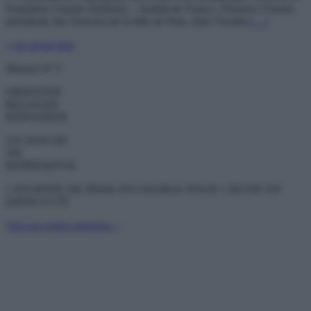
Fondation Charles Defforey – Institut de France, Florence Gérard,
présidente des Oeuvres de la Mie de Pain, était l’invitée
[…]
+ en savoir plus
Mission N°3
ORIENTER
RELOGER
RÉINSERER
UN DON DE
35€
REPRÉSENTE
1 JOURNÉE DE PRISE EN CHARGE POUR 1 JEUNE EN
DIFFICULTÉ
Voir nos autres missions >