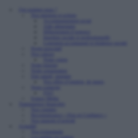
Qui sommes nous ?
Nos missions et actions
Accompagnement social
Aide alimentaire
Hébergement d’urgence
Insertion sociale et professionnelle
Logement accompagné et résidence sociale
Projet associatif
Nos valeurs
Notre vision
Notre histoire
Notre organisation
Etre salarié, stagiaire
Nos offres d’emplois, de stages
Nous contacter
FAQ
Espace Média
Transparence financière
Nos comptes
Reconnaissance « Don en Confiance »
Nos rapports d’activité
Actualité
Nos événements
Les médias en parlent