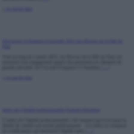
+ en savoir plus
Découvrez le Rapport d’activités 2025 des Œuvres de la Mie de
Pain
Tout au long de l’année 2025, les Œuvres de la Mie de Pain ont
poursuivi leur engagement auprès des personnes en situation de
grande précarité, de l’accueil d’urgence à l’insertion.
[…]
+ en savoir plus
Index de l’égalité professionnelle Femmes-Hommes
L’index de l’égalité professionnelle a été instauré par la loi pour la
liberté de choisir son avenir professionnel. Cet index se compose
de 4 indicateurs qui mesurent l’égalité entre
[…]