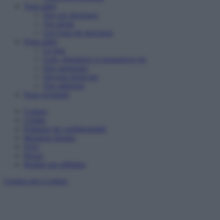
Vous aider
Nos six structures
Vos droits
Les types de structures
Nous aider
Le don
Legs, donations et assurances-vie
Etre partenaire
Devenir bénévole
Etre adhérent
Nous rejoindre
Contact
Crédits
Politique de confidentialité
Mentions légales
FAQ
Presse
Réalisé par adfinitas
Gestion des Cookies