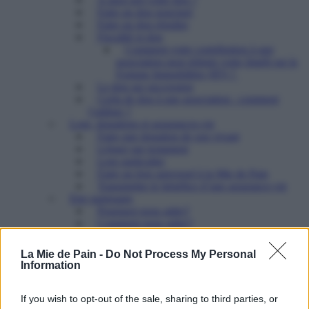
Faire un don ponctuel
Faire un don régulier
Fiscalité et don
Comment votre contribution à une
association peut réduire votre Impôt sur la
Fortune Immobilière (IFI) ?
Le don sur succession
Cerfa de don à une association : comment
l’utiliser ?
Legs, donations et assurances-vie
Faire une donation de son vivant
Léguer par testament
Legs particulier
Faire un legs universel à la Mie de Pain
Transmettre le bénéfice d’une assurance-vie
Etre partenaire
Pourquoi nous aider?
Comment nous aider?
Ce que notre partenariat vous permet
Ils nous soutiennent
La Mie de Pain -
Do Not Process My Personal
Contacter le Pôle mécénat et partenariats
Information
Mécénat : une force pour les associations
Partenariat associatif : un levier d’action sociale
puissant
If you wish to opt-out of the sale, sharing to third parties, or