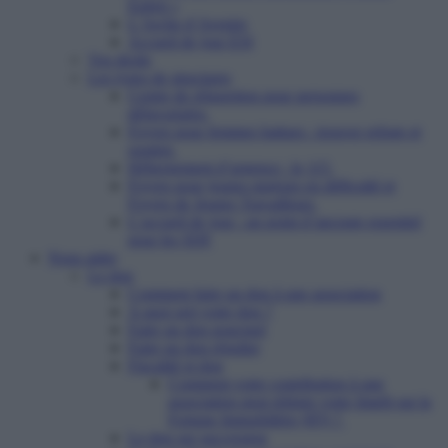
Enfert »
L’Arche d’Avenirs
Accueil de jour ESI
Vos droits
Les types de structures
Centre de réinsertion pour personnes
défavorisées
Foyers pour femmes battues : trouver refuge et
soutien
Hébergement d’urgence : le 115
Foyers pour jeunes majeurs en difficulté et
Foyers de Jeunes Travailleurs
L’accueil de jour : un point d’ancrage essentiel
pour les SDF
Nous aider
Le don
Comment faire un don à une association
A quoi sert votre don ?
Faire un don ponctuel
Faire un don régulier
Fiscalité et don
Comment votre contribution à une
association peut réduire votre Impôt sur la
Fortune Immobilière (IFI) ?
Le don sur succession