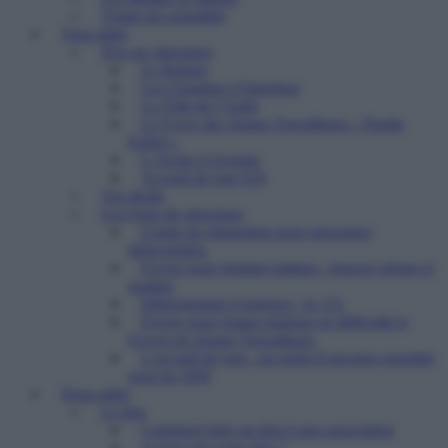
Toutes les actualités
Vous aider
Nos six structures
Le Refuge
Les Chantiers d’Insertion
La Villa de l’Aube
Le Foyer des Jeunes Travailleurs « Paulin
Enfert »
L’Arche d’Avenirs
Accueil de jour ESI
Vos droits
Les types de structures
Centre de réinsertion pour personnes
défavorisées
Foyers pour femmes battues : trouver refuge et
soutien
Hébergement d’urgence : le 115
Foyers pour jeunes majeurs en difficulté et
Foyers de Jeunes Travailleurs
L’accueil de jour : un point d’ancrage essentiel
pour les SDF
Nous aider
Le don
Comment faire un don à une association
A quoi sert votre don ?