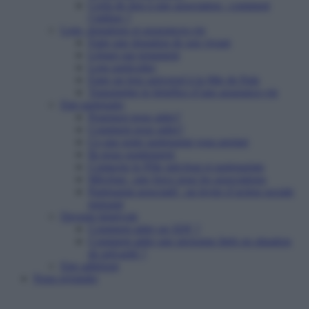
Cerfa de don à une association : comment
l’utiliser ?
Legs, donations et assurances-vie
Faire une donation de son vivant
Léguer par testament
Legs particulier
Faire un legs universel à la Mie de Pain
Transmettre le bénéfice d’une assurance-vie
Etre partenaire
Pourquoi nous aider?
Comment nous aider?
Ce que notre partenariat vous permet
Ils nous soutiennent
Contacter le Pôle mécénat et partenariats
Mécénat : une force pour les associations
Partenariat associatif : un levier d’action sociale
puissant
Devenir bénévole
Comment aider un SDF ?
Comment aider une personne âgée en situation
de précarité ?
Etre adhérent
Nous rejoindre