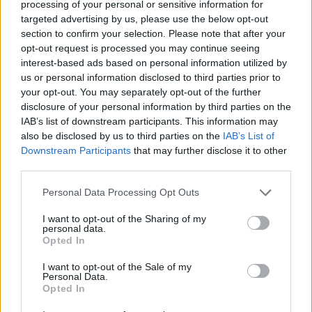
Devenir bénévole
processing of your personal or sensitive information for
Comment aider un SDF ?
targeted advertising by us, please use the below opt-out
Comment aider une personne âgée en situation
section to confirm your selection. Please note that after your
de précarité ?
opt-out request is processed you may continue seeing
Etre adhérent
interest-based ads based on personal information utilized by
Nous rejoindre
us or personal information disclosed to third parties prior to
Recevez toute notre @ctu
your opt-out. You may separately opt-out of the further
disclosure of your personal information by third parties on the
Votre adresse ne sera ni vendue ni échangée
IAB’s list of downstream participants. This information may
Désinscription en un clic
also be disclosed by us to third parties on the
IAB’s List of
Downstream Participants
that may further disclose it to other
third parties.
Please note that this website/app uses one or more Google
Personal Data Processing Opt Outs
Accueil
»
Visite de Christophe Itier et Olivier Noblecourt
services and may gather and store information including but
not limited to your visit or usage behaviour. You may click to
I want to opt-out of the Sharing of my
Visite de Christophe Itier et Olivier
personal data.
grant or deny consent to Google and its third-party tags to
Opted In
Noblecourt
use your data for below specified purposes in below Google
consent section.
I want to opt-out of the Sale of my
Personal Data.
jeudi 22 novembre 2018
Opted In