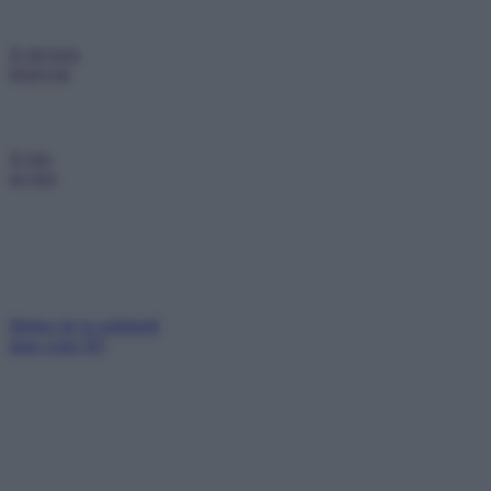
Je deviens
bénévole
Je fais
un don
Mettez de la solidarité
dans votre IFI