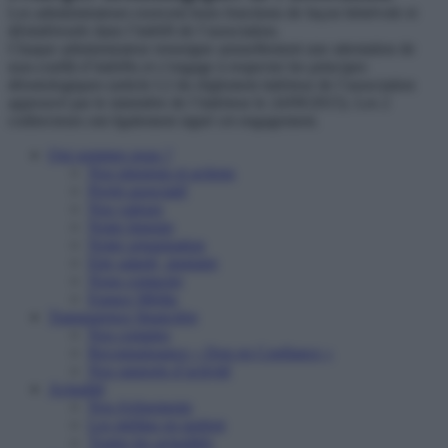
Les administrateurs exercent leurs fonctions de façon bénévole et
désintéressée dans l’intérêt de l’association.
Chaque administrateur renseigne annuellement une attestation de
non-conflit d’intérêts et s’engage à respecter les principes
déontologiques (article I.2 du règlement intérieur de l’association
approuvé par le ministère de l’intérieur le 24/09/2015). Les 2
codirecteurs ont également signé cet engagement.
Qui sommes nous ?
Nos missions et actions
Projet associatif
Nos valeurs
Notre histoire
Notre organisation
Etre salarié, stagiaire
Nous contacter
Espace Média
Transparence financière
Nos comptes
Reconnaissance « Don en Confiance »
Nos rapports d’activité
Actualité
Nos événements
Les médias en parlent
Toutes les actualités