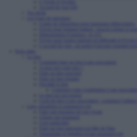
L’Arche d’Avenirs
Accueil de jour ESI
Vos droits
Les types de structures
Centre de réinsertion pour personnes défavorisées
Foyers pour femmes battues : trouver refuge et so
Hébergement d’urgence : le 115
Foyers pour jeunes majeurs en difficulté et Foyers
L’accueil de jour : un point d’ancrage essentiel po
Nous aider
Le don
Comment faire un don à une association
A quoi sert votre don ?
Faire un don ponctuel
Faire un don régulier
Fiscalité et don
Comment votre contribution à une associatio
Le don sur succession
Cerfa de don à une association : comment l’utiliser
Legs, donations et assurances-vie
Faire une donation de son vivant
Léguer par testament
Legs particulier
Faire un legs universel à la Mie de Pain
Transmettre le bénéfice d’une assurance-vie