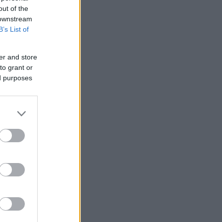
out of the
 downstream
B’s List of
er and store
to grant or
ed purposes