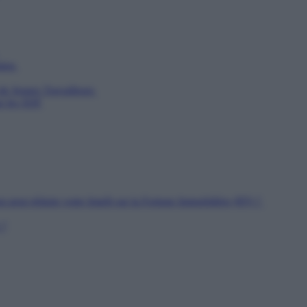
utien
 de Jeunes Travailleurs
ur les SDF
n peut réduire votre Impôt sur la Fortune Immobilière (IFI) ?
 ?