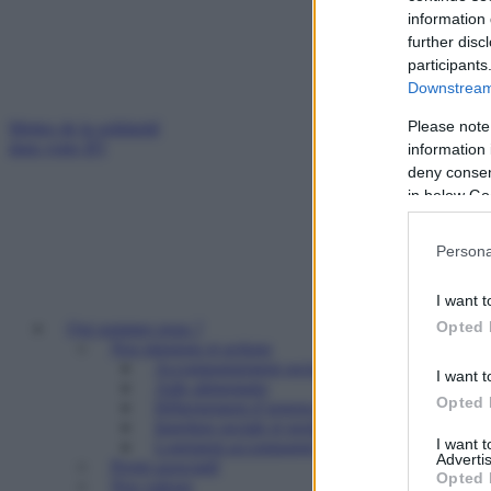
information 
further disc
participants
Downstream 
Please note
Mettez de la solidarité
dans votre IFI
information 
deny consent
in below Go
Persona
I want t
Opted 
Qui sommes nous ?
Nos missions et actions
Accompagnement social
I want t
Aide alimentaire
Opted 
Hébergement d’urgence
Insertion sociale et professionnelle
I want 
Logement accompagné et résidence sociale
Advertis
Projet associatif
Opted 
Nos valeurs