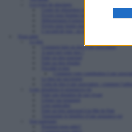
Les types de structures
Centre de réinsertion pour personnes défavorisé
Foyers pour femmes battues : trouver refuge et 
Hébergement d’urgence : le 115
Foyers pour jeunes majeurs en difficulté et Foye
L’accueil de jour : un point d’ancrage essentiel 
Nous aider
Le don
Comment faire un don à une association
A quoi sert votre don ?
Faire un don ponctuel
Faire un don régulier
Fiscalité et don
Comment votre contribution à une associat
Le don sur succession
Cerfa de don à une association : comment l’utilis
Legs, donations et assurances-vie
Faire une donation de son vivant
Léguer par testament
Legs particulier
Faire un legs universel à la Mie de Pain
Transmettre le bénéfice d’une assurance-vie
Etre partenaire
Pourquoi nous aider?
Comment nous aider?