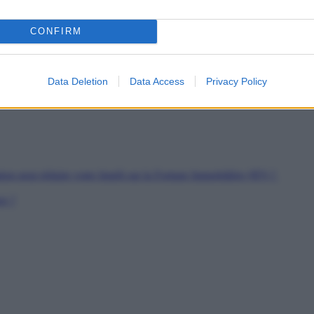
es
CONFIRM
soutien
rs de Jeunes Travailleurs
pour les SDF
Data Deletion
Data Access
Privacy Policy
ion peut réduire votre Impôt sur la Fortune Immobilière (IFI) ?
er ?