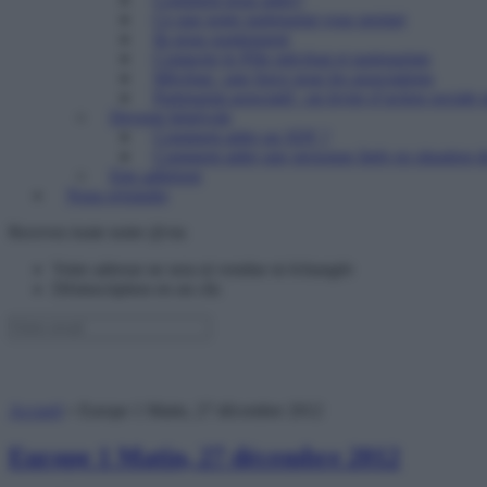
Ce que notre partenariat vous permet
Ils nous soutiennent
Contacter le Pôle mécénat et partenariats
Mécénat : une force pour les associations
Partenariat associatif : un levier d’action sociale 
Devenir bénévole
Comment aider un SDF ?
Comment aider une personne âgée en situation de
Etre adhérent
Nous rejoindre
Recevez toute notre @ctu
Votre adresse ne sera ni vendue ni échangée
Désinscription en un clic
Accueil
»
Europe 1 Matin, 27 décembre 2012
Europe 1 Matin, 27 décembre 2012