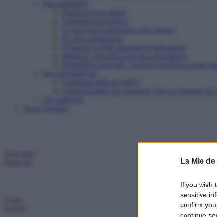
Etre partenaire
Pourquoi nous aider?
Comment nous aider?
Ce que notre partenariat vous permet
Ils nous soutiennent
Contacter le Pôle mécénat et partenariats
Mécénat : une force pour les associations
Partenariat associatif : un levier d’action sociale pu
Devenir bénévole
Comment aider un SDF ?
Comment aider une personne âgée en situation de p
Etre adhérent
Nous rejoindre
Je deviens
La Mie de
bénévole
If you wish 
sensitive in
Je fais
confirm you
un don
continue se