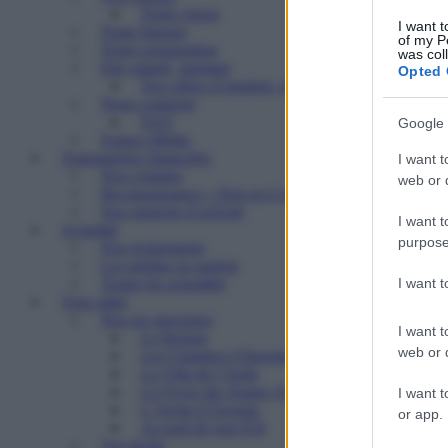
Notre vision
I want t
Notre histoire
of my P
Notre organisation
was col
Etre salarié, stagiaire
Opted 
Nos offres d’emplois, de stages
Nous contacter
FAQ
Google 
Espace Média
Transparence financière
I want t
Nos comptes
web or d
Reconnaissance « Don en Confiance »
Nos rapports d’activité
I want t
Actualité
purpose
Nos événements
Les médias en parlent
I want 
Toutes les actualités
Vous aider
Nos six structures
I want t
Le Refuge
web or d
Les Chantiers d’Insertion
La Villa de l’Aube
Le Foyer des Jeunes Travailleurs « Paulin Enfert
I want t
L’Arche d’Avenirs
or app.
Accueil de jour ESI
Vos droits