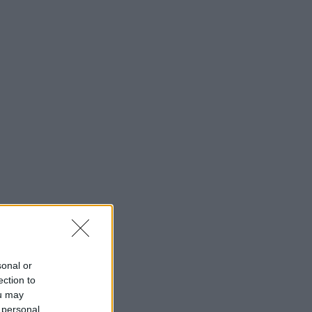
sonal or
ection to
ou may
 personal