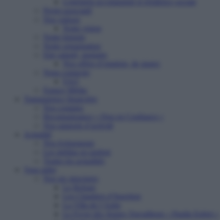
Logement accompagné et résidence sociale
Projet associatif
Nos valeurs
Notre vision
Notre histoire
Notre organisation
Etre salarié, stagiaire
Nos offres d’emplois, de stages
Nous contacter
FAQ
Espace Média
Transparence financière
Nos comptes
Reconnaissance « Don en Confiance »
Nos rapports d’activité
Actualité
Nos événements
Les médias en parlent
Toutes les actualités
Vous aider
Nos six structures
Le Refuge
Les Chantiers d’Insertion
La Villa de l’Aube
Le Foyer des Jeunes Travailleurs « Paulin Enfert »