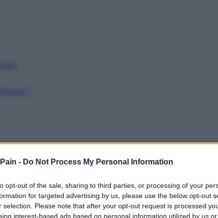
issant
récarité ?
 Pain -
Do Not Process My Personal Information
to opt-out of the sale, sharing to third parties, or processing of your per
formation for targeted advertising by us, please use the below opt-out s
r selection. Please note that after your opt-out request is processed y
eing interest-based ads based on personal information utilized by us or