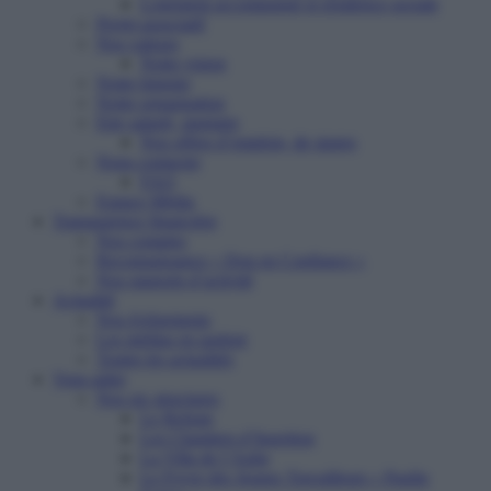
Logement accompagné et résidence sociale
Projet associatif
Nos valeurs
Notre vision
Notre histoire
Notre organisation
Etre salarié, stagiaire
Nos offres d’emplois, de stages
Nous contacter
FAQ
Espace Média
Transparence financière
Nos comptes
Reconnaissance « Don en Confiance »
Nos rapports d’activité
Actualité
Nos événements
Les médias en parlent
Toutes les actualités
Vous aider
Nos six structures
Le Refuge
Les Chantiers d’Insertion
La Villa de l’Aube
Le Foyer des Jeunes Travailleurs « Paulin