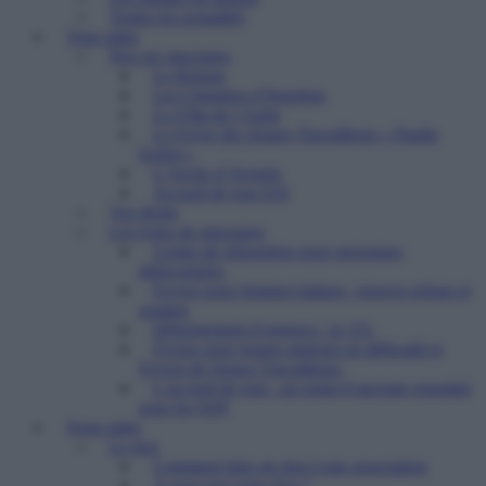
Toutes les actualités
Vous aider
Nos six structures
Le Refuge
Les Chantiers d’Insertion
La Villa de l’Aube
Le Foyer des Jeunes Travailleurs « Paulin
Enfert »
L’Arche d’Avenirs
Accueil de jour ESI
Vos droits
Les types de structures
Centre de réinsertion pour personnes
défavorisées
Foyers pour femmes battues : trouver refuge et
soutien
Hébergement d’urgence : le 115
Foyers pour jeunes majeurs en difficulté et
Foyers de Jeunes Travailleurs
L’accueil de jour : un point d’ancrage essentiel
pour les SDF
Nous aider
Le don
Comment faire un don à une association
A quoi sert votre don ?