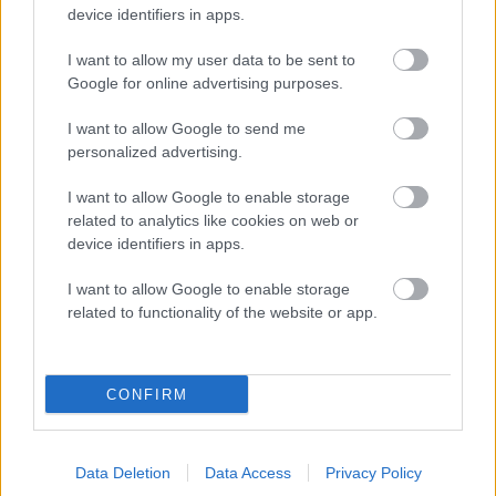
Une entreprise baptisée Eqosphère propose en effet à ses clients de
device identifiers in apps.
mettre en relation des hypermarchés, qui jettent les denrées à peine
périmées, et les associations caritatives. L’idée n’est pas tout à fait
I want to allow my user data to be sent to
nouvelle, mais grâce à Internet, elle apparaît redoutablement
Google for online advertising purposes.
efficace.
I want to allow Google to send me
Interview de Perrine Sentilhes de La Mie de Pain »
.
personalized advertising.
I want to allow Google to enable storage
related to analytics like cookies on web or
device identifiers in apps.
I want to allow Google to enable storage
related to functionality of the website or app.
CONFIRM
Data Deletion
Data Access
Privacy Policy