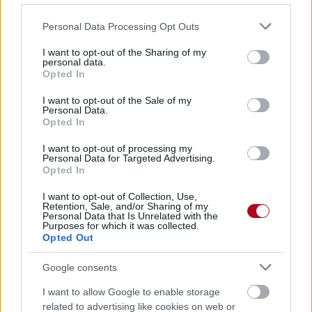
Devenir bénévole
Comment aider un SDF ?
Please note that this website/app uses one or more Google
Comment aider une personne âgée en situation
Personal Data Processing Opt Outs
services and may gather and store information including but
de précarité ?
Etre adhérent
not limited to your visit or usage behaviour. You may click to
I want to opt-out of the Sharing of my
personal data.
Nous rejoindre
grant or deny consent to Google and its third-party tags to
Opted In
use your data for below specified purposes in below Google
Recevez toute notre @ctu
consent section.
I want to opt-out of the Sale of my
Personal Data.
Votre adresse ne sera ni vendue ni échangée
Opted In
Désinscription en un clic
I want to opt-out of processing my
Personal Data for Targeted Advertising.
Opted In
I want to opt-out of Collection, Use,
Accueil
»
RTL, 14 octobre 2013
Retention, Sale, and/or Sharing of my
Personal Data that Is Unrelated with the
Purposes for which it was collected.
RTL, 14 octobre 2013
Opted Out
jeudi 17 octobre 2013
Google consents
« On reparle du gaspillage alimentaire, car Internet va peut-être
I want to allow Google to enable storage
pouvoir nous aider à le limiter.
related to advertising like cookies on web or