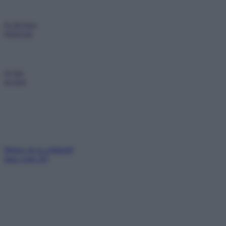
Je deviens
bénévole
Je fais
un don
Mettez de la solidarité
dans votre IFI