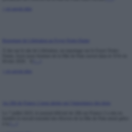
+ en savoir plus
Reportage de Libération au Foyer Notre-Dame
À lire sur le site de Libération, un reportage sur le Foyer Notre-
Dame, foyer pour femmes de la Mie de Pain ouvert dans le XVe en
février 2020. Il
[…]
+ en savoir plus
Au 20h de France 2 pour alerter sur l’importance des dons
Le 7 juillet 2025, le journal télévisé de 20h sur France 2 a mis en
lumière le travail essentiel des Œuvres de la Mie de Pain mené grâce
à la
[…]