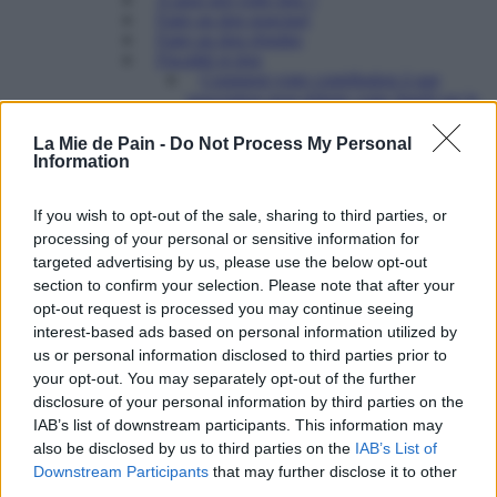
Faire un don ponctuel
Faire un don régulier
Fiscalité et don
Comment votre contribution à une
association peut réduire votre Impôt sur la
Fortune Immobilière (IFI) ?
Le don sur succession
La Mie de Pain -
Do Not Process My Personal
Cerfa de don à une association : comment
Information
l’utiliser ?
Legs, donations et assurances-vie
If you wish to opt-out of the sale, sharing to third parties, or
Faire une donation de son vivant
processing of your personal or sensitive information for
Léguer par testament
Legs particulier
targeted advertising by us, please use the below opt-out
Faire un legs universel à la Mie de Pain
section to confirm your selection. Please note that after your
Transmettre le bénéfice d’une assurance-vie
opt-out request is processed you may continue seeing
Etre partenaire
interest-based ads based on personal information utilized by
Pourquoi nous aider?
us or personal information disclosed to third parties prior to
Comment nous aider?
your opt-out. You may separately opt-out of the further
Ce que notre partenariat vous permet
Ils nous soutiennent
disclosure of your personal information by third parties on the
Contacter le Pôle mécénat et partenariats
IAB’s list of downstream participants. This information may
Mécénat : une force pour les associations
also be disclosed by us to third parties on the
IAB’s List of
Partenariat associatif : un levier d’action sociale
Downstream Participants
that may further disclose it to other
puissant
third parties.