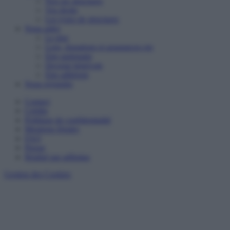
Nos six structures
Vos droits
Les types de structures
Nous aider
Le don
Legs, donations et assurances-vie
Etre partenaire
Devenir bénévole
Etre adhérent
Nous rejoindre
Contact
Crédits
Politique de confidentialité
Mentions légales
FAQ
Presse
Réalisé par adfinitas
Gestion des Cookies