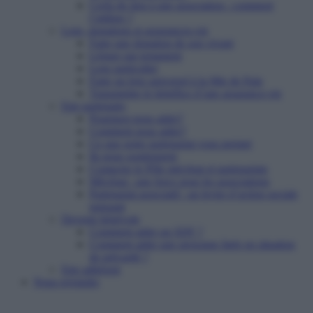
Cerfa de don à une association : comment
l’utiliser ?
Legs, donations et assurances-vie
Faire une donation de son vivant
Léguer par testament
Legs particulier
Faire un legs universel à la Mie de Pain
Transmettre le bénéfice d’une assurance-vie
Etre partenaire
Pourquoi nous aider?
Comment nous aider?
Ce que notre partenariat vous permet
Ils nous soutiennent
Contacter le Pôle mécénat et partenariats
Mécénat : une force pour les associations
Partenariat associatif : un levier d’action sociale
puissant
Devenir bénévole
Comment aider un SDF ?
Comment aider une personne âgée en situation
de précarité ?
Etre adhérent
Nous rejoindre