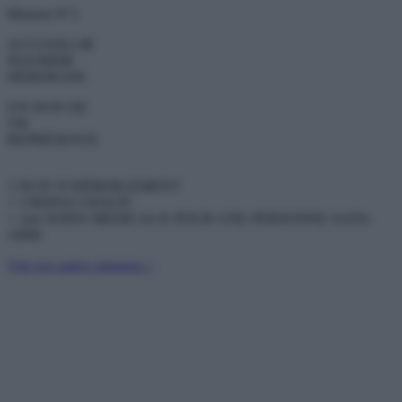
Mission N°1
ACCUEILLIR
NOURRIR
HÉBERGER
UN DON DE
55€
REPRÉSENTE
1 NUIT D’HÉBERGEMENT
+ 3 REPAS CHAUD
+ 1ers SOINS MÉDICAUX POUR UNE PERSONNE SANS-
ABRI
Voir nos autres missions >