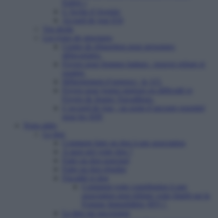
Enfert »
L’Arche d’Avenirs
Accueil de jour ESI
Vos droits
Les types de structures
Centre de réinsertion pour personnes
défavorisées
Foyers pour femmes battues : trouver refuge et
soutien
Hébergement d’urgence : le 115
Foyers pour jeunes majeurs en difficulté et
Foyers de Jeunes Travailleurs
L’accueil de jour : un point d’ancrage essentiel
pour les SDF
Nous aider
Le don
Comment faire un don à une association
A quoi sert votre don ?
Faire un don ponctuel
Faire un don régulier
Fiscalité et don
Comment votre contribution à une
association peut réduire votre Impôt sur la
Fortune Immobilière (IFI) ?
Le don sur succession