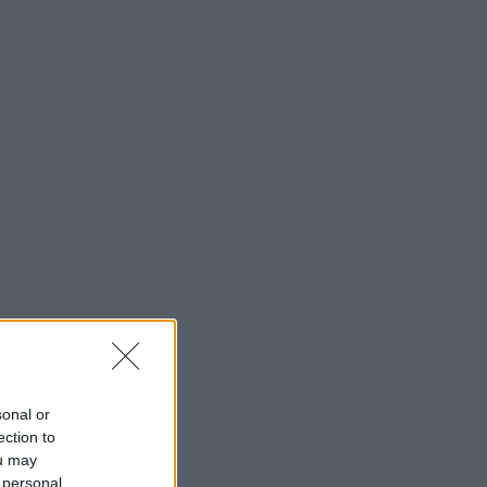
sonal or
ection to
ou may
 personal