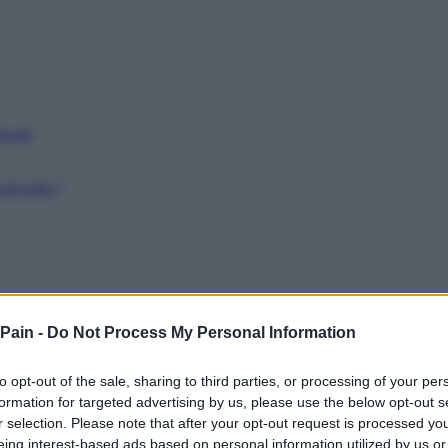
issant
récarité ?
 Pain -
Do Not Process My Personal Information
to opt-out of the sale, sharing to third parties, or processing of your per
formation for targeted advertising by us, please use the below opt-out s
r selection. Please note that after your opt-out request is processed y
eing interest-based ads based on personal information utilized by us or