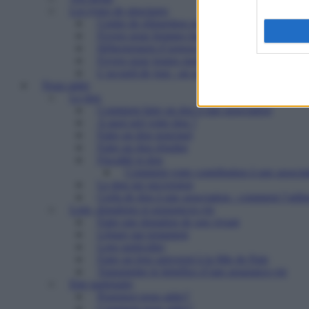
Les types de structures
Centre de réinsertion pour personnes défavorisé
Foyers pour femmes battues : trouver refuge et 
Hébergement d’urgence : le 115
Foyers pour jeunes majeurs en difficulté et Foye
L’accueil de jour : un point d’ancrage essentiel 
Nous aider
Le don
Comment faire un don à une association
A quoi sert votre don ?
Faire un don ponctuel
Faire un don régulier
Fiscalité et don
Comment votre contribution à une associat
Le don sur succession
Cerfa de don à une association : comment l’utilis
Legs, donations et assurances-vie
Faire une donation de son vivant
Léguer par testament
Legs particulier
Faire un legs universel à la Mie de Pain
Transmettre le bénéfice d’une assurance-vie
Etre partenaire
Pourquoi nous aider?
Comment nous aider?