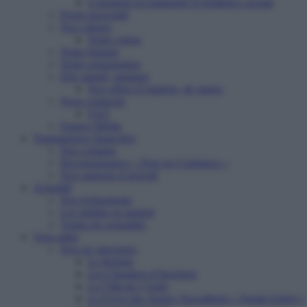
Logement accompagné et résidence sociale
Projet associatif
Nos valeurs
Notre vision
Notre histoire
Notre organisation
Etre salarié, stagiaire
Nos offres d’emplois, de stages
Nous contacter
FAQ
Espace Média
Transparence financière
Nos comptes
Reconnaissance « Don en Confiance »
Nos rapports d’activité
Actualité
Nos événements
Les médias en parlent
Toutes les actualités
Vous aider
Nos six structures
Le Refuge
Les Chantiers d’Insertion
La Villa de l’Aube
Le Foyer des Jeunes Travailleurs « Paulin Enfert »