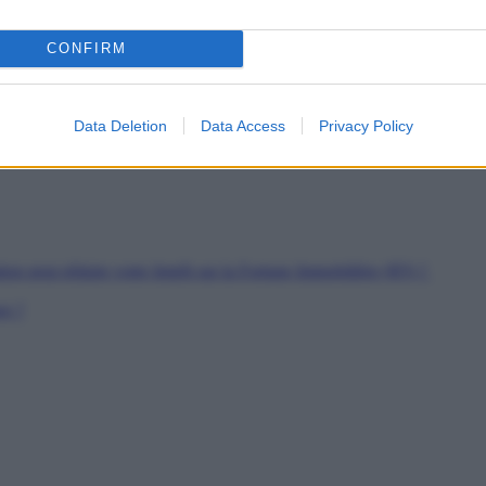
es
CONFIRM
soutien
rs de Jeunes Travailleurs
pour les SDF
Data Deletion
Data Access
Privacy Policy
ion peut réduire votre Impôt sur la Fortune Immobilière (IFI) ?
er ?