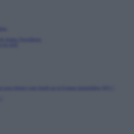
utien
 de Jeunes Travailleurs
ur les SDF
n peut réduire votre Impôt sur la Fortune Immobilière (IFI) ?
 ?