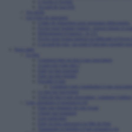
L’Arche d’Avenirs
Accueil de jour ESI
Vos droits
Les types de structures
Centre de réinsertion pour personnes défavorisées
Foyers pour femmes battues : trouver refuge et so
Hébergement d’urgence : le 115
Foyers pour jeunes majeurs en difficulté et Foyers
L’accueil de jour : un point d’ancrage essentiel po
Nous aider
Le don
Comment faire un don à une association
A quoi sert votre don ?
Faire un don ponctuel
Faire un don régulier
Fiscalité et don
Comment votre contribution à une associatio
Le don sur succession
Cerfa de don à une association : comment l’utiliser
Legs, donations et assurances-vie
Faire une donation de son vivant
Léguer par testament
Legs particulier
Faire un legs universel à la Mie de Pain
Transmettre le bénéfice d’une assurance-vie