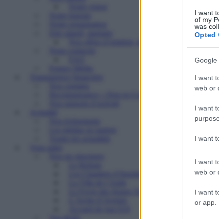
Notre vision
I want t
Notre histoire
of my P
Notre organisation
was col
Etre salarié, stagiaire
Opted 
Nos offres d’emplois, de stages
Nous contacter
FAQ
Google 
Espace Média
Transparence financière
I want t
Nos comptes
web or d
Reconnaissance « Don en Confiance »
Nos rapports d’activité
I want t
Actualité
purpose
Nos événements
Les médias en parlent
I want 
Toutes les actualités
Vous aider
Nos six structures
I want t
Le Refuge
web or d
Les Chantiers d’Insertion
La Villa de l’Aube
Le Foyer des Jeunes Travailleurs « Paulin Enfert
I want t
L’Arche d’Avenirs
or app.
Accueil de jour ESI
Vos droits