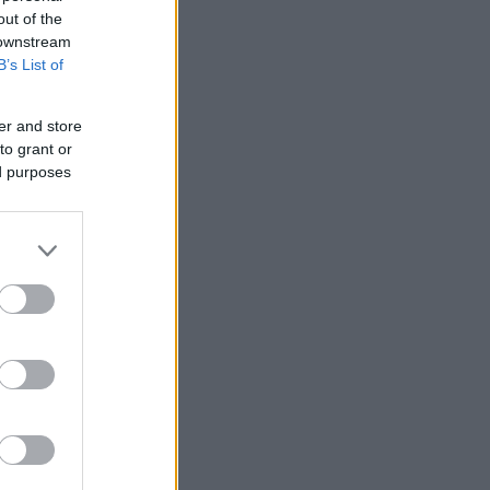
out of the
 downstream
B’s List of
er and store
to grant or
ed purposes