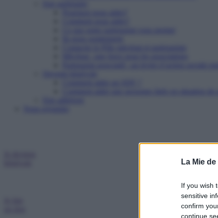
Etre partenaire
Pourquoi nous aider?
Comment nous aider?
Ce que notre partenariat vous permet
Ils nous soutiennent
Contacter le Pôle mécénat et partenariats
Mécénat : une force pour les associations
Partenariat associatif : un levier d’action sociale pu
Devenir bénévole
Comment aider un SDF ?
Comment aider une personne âgée en situation de p
Etre adhérent
Nous rejoindre
Je deviens
La Mie de
bénévole
If you wish 
sensitive in
Je fais
confirm you
un don
continue se