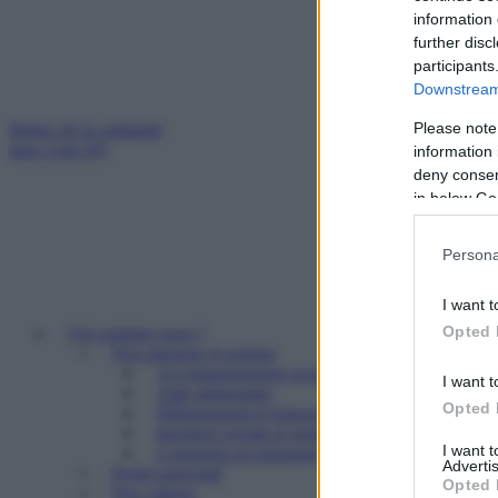
information 
further disc
participants
Downstream 
Please note
Mettez de la solidarité
dans votre IFI
information 
deny consent
in below Go
Persona
I want t
Opted 
Qui sommes nous ?
Nos missions et actions
Accompagnement social
I want t
Aide alimentaire
Opted 
Hébergement d’urgence
Insertion sociale et professionnelle
I want 
Logement accompagné et résidence sociale
Advertis
Projet associatif
Opted 
Nos valeurs