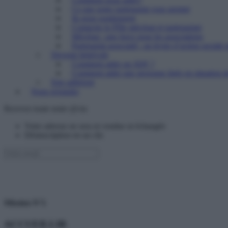
Ce que notre partenariat vous permet
Ils nous soutiennent
Contacter le Pôle mécénat et partenariats
Mécénat : une force pour les associations
Partenariat associatif : un levier d’action sociale 
Devenir bénévole
Comment aider un SDF ?
Comment aider une personne âgée en situation de
Etre adhérent
Nous rejoindre
Recevez toute notre @ctu
Votre adresse ne sera ni vendue ni échangée
Désinscription en un clic
Mission N°1
ACCUEILLIR